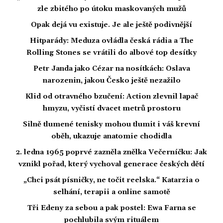
zle zbitého po útoku maskovaných mužů
Opak dejá vu existuje. Je ale ještě podivnější
Hitparády: Meduza ovládla česká rádia a The
Rolling Stones se vrátili do albové top desítky
Petr Janda jako Cézar na nosítkách: Oslava
narozenin, jakou Česko ještě nezažilo
Klid od otravného bzučení: Action zlevnil lapač
hmyzu, vyčistí dvacet metrů prostoru
Silně tlumené tenisky mohou tlumit i váš krevní
oběh, ukazuje anatomie chodidla
2. ledna 1965 poprvé zazněla znělka Večerníčku: Jak
vznikl pořad, který vychoval generace českých dětí
„Chci psát písničky, ne točit reelska.“ Katarzia o
selhání, terapii a online samotě
Tři Edeny za sebou a pak postel: Ewa Farna se
pochlubila svým rituálem