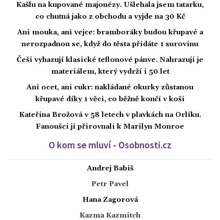
Kašlu na kupované majonézy. Ušlehala jsem tatarku,
co chutná jako z obchodu a vyjde na 30 Kč
Ani mouka, ani vejce: bramboráky budou křupavé a
nerozpadnou se, když do těsta přidáte 1 surovinu
Češi vyhazují klasické teflonové pánve. Nahrazují je
materiálem, který vydrží i 50 let
Ani ocet, ani cukr: nakládané okurky zůstanou
křupavé díky 1 věci, co běžně končí v koši
Kateřina Brožová v 58 letech v plavkách na Orlíku.
Fanoušci ji přirovnali k Marilyn Monroe
O kom se mluví - Osobnosti.cz
Andrej Babiš
Petr Pavel
Hana Zagorová
Kazma Kazmitch