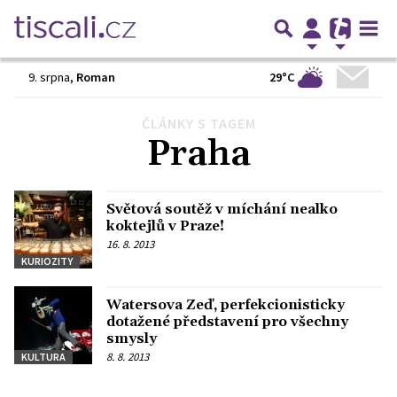
29°C
9. srpna
,
Roman
ČLÁNKY S TAGEM
Předchozí
1
2
3
4
…
17
Další
Praha
Světová soutěž v míchání nealko
koktejlů v Praze!
16. 8. 2013
KURIOZITY
Watersova Zeď, perfekcionisticky
dotažené představení pro všechny
smysly
8. 8. 2013
KULTURA