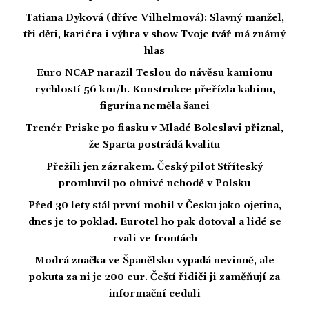
Tatiana Dyková (dříve Vilhelmová): Slavný manžel,
tři děti, kariéra i výhra v show Tvoje tvář má známý
hlas
Euro NCAP narazil Teslou do návěsu kamionu
rychlostí 56 km/h. Konstrukce přeřízla kabinu,
figurína neměla šanci
Trenér Priske po fiasku v Mladé Boleslavi přiznal,
že Sparta postrádá kvalitu
Přežili jen zázrakem. Český pilot Stříteský
promluvil po ohnivé nehodě v Polsku
Před 30 lety stál první mobil v Česku jako ojetina,
dnes je to poklad. Eurotel ho pak dotoval a lidé se
rvali ve frontách
Modrá značka ve Španělsku vypadá nevinně, ale
pokuta za ni je 200 eur. Čeští řidiči ji zaměňují za
informační ceduli