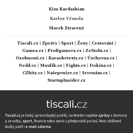
Kim Kardashian
Karlos Vémola
Marek Ztracený
Tiscali.cz
|
Zprávy
|
Sport
|
Ženy
|
Cestování
|
Games.cz
|
Profigamers.cz
|
ZeStolu.cz
|
Osobnosti.cz
|
Karaoketexty.cz
|
Úschovna.cz
|
Nedd.cz
|
Moulík.cz
|
Fights.cz
|
Dokina.cz
|
CZhity.cz
|
Našepeníze.cz
|
Srovnám.cz
|
StartupInsider.cz
Tiscali.cz
je český zpravodajský portál, na kterém najdete
zprávy
z domova
a ze světa,
sport
, finance nebo servis s předpovědí počasí. Mezi oblíbené
služby patří i
e-mail zdarma
.