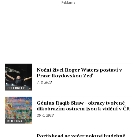
Noční živel Roger Waters postaví v
Praze floydovskou Zeď
7. 8. 2013
CELEBRITY
Génius Raqib Shaw - obrazy tvořené
dikobrazím ostnem jsou k vidění v ČR
26. 6. 2013
KULTURA
Portishead se večer pokusí hudebně