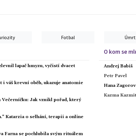
uriozity
Fotbal
Úmrt
O kom se mlu
levnil lapač hmyzu, vyčistí dvacet
Andrej Babiš
Petr Pavel
 i váš krevní oběh, ukazuje anatomie
Hana Zagorov
Kazma Kazmi
 Večerníčku: Jak vznikl pořad, který
a.“ Katarzia o selhání, terapii a online
wa Farna se pochlubila svým rituálem