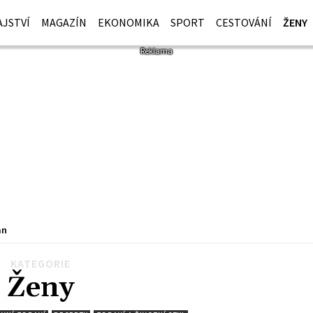
JSTVÍ
MAGAZÍN
EKONOMIKA
SPORT
CESTOVÁNÍ
ŽENY
an
KATEGORIE
1050
1051
…
1088
Další
Ženy