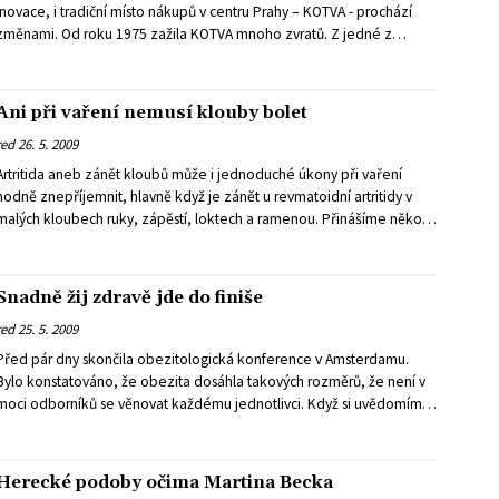
inovace, i tradiční místo nákupů v centru Prahy – KOTVA - prochází
změnami. Od roku 1975 zažila KOTVA mnoho zvratů. Z jedné z
nejvýraznějších dominant Prahy a architektonických skvostů se stalo
místo, které musel navštívit každý, kdo Prahou třeba jen projížděl.
Po zářivé slávě však následovalo období zapomenutí, kdy v Praze
Ani při vaření nemusí klouby bolet
vyrůstala moderní obchodní centra, která lákala zákazníky na nové
red
26. 5. 2009
módní značky a zábavní centra.
Artritida aneb zánět kloubů může i jednoduché úkony při vaření
hodně znepříjemnit, hlavně když je zánět u revmatoidní artritidy v
malých kloubech ruky, zápěstí, loktech a ramenou. Přinášíme několik
užitečných rad, jak si činnosti v kuchyni trochu zpříjemnit.
Snadně žij zdravě jde do finiše
red
25. 5. 2009
Před pár dny skončila obezitologická konference v Amsterdamu.
Bylo konstatováno, že obezita dosáhla takových rozměrů, že není v
moci odborníků se věnovat každému jednotlivci. Když si uvědomíme,
že v České republice má každý druhý člověk nadváhu, tak pokud by
se všichni lidi s nadváhou či obezitou rozhodli se svými kily navíc něco
ělat pod lékařským dohledem, zřejmě by kapacita odborníků
Herecké podoby očima Martina Becka
nestačila.