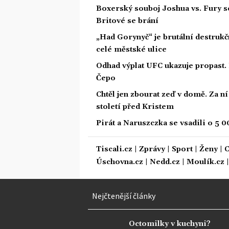
Boxerský souboj Joshua vs. Fury s
Britové se brání
„Had Gorynyč“ je brutální destrukčn
celé městské ulice
Odhad výplat UFC ukazuje propast. 
Čepo
Chtěl jen zbourat zeď v domě. Za n
století před Kristem
Pirát a Naruszczka se vsadili o 5 00
Tiscali.cz
|
Zprávy
|
Sport
|
Ženy
|
C
Úschovna.cz
|
Nedd.cz
|
Moulík.cz
Nejčtenější články
Octomilky v kuchyni?