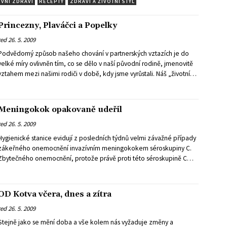
VNÍ ZDRAVÍ
RECEPTY
ZDRAVÍ A ŽIVOTNÍ STYL
Princezny, Plaváčci a Popelky
red
26. 5. 2009
Podvědomý způsob našeho chování v partnerských vztazích je do
velké míry ovlivněn tím, co se dělo v naší původní rodině, jmenovitě
vztahem mezi našimi rodiči v době, kdy jsme vyrůstali. Náš „životní
scénář“, termín, který zavedl Eric Berne (1997), si vytváříme od
raného dětství a všechno, co se kolem nás děje, do něj
zapracováváme. Jaká je máma k tátovi, jestli se mají rádi, nebo jestli
Meningokok opakovaně udeřil
se hádají (a kvůli čemu), jestli tu táta je, nebo jestli je nepřítomný.
red
26. 5. 2009
Dokonce i takové maličkosti, jako jakým způsobem si rodiče
navzájem projevují lásku, zdali se před námi líbali, jak se vzájemně
Hygienické stanice evidují z posledních týdnů velmi závažné případy
dotýkali a jak o sobě mluvili, to vše ovlivňuje náš pozdější způsob
zákeřného onemocnění invazívním meningokokem séroskupiny C.
komunikace s partnerem. Totéž lze říci o oblíbených pohádkách a
Zbytečného onemocnění, protože právě proti této séroskupině C
příbězích, které nám byly vyprávěny. Ošklivé káčátko a identifikace s
existuje prevence v podobě očkování.
ním bude mít jiný vliv na náš pozdější (i partnerský) život, než pokud
jsme vyrůstali jako princezna se zlatou hvězdou na čele. Právě naše
OD Kotva včera, dnes a zítra
oblíbené pohádkové postavy, Indiáni, hrdinové nebo padouchové,
se kterými jsme se cítili dobře, a role, které jsme ve hrách hráli, jsou
red
26. 5. 2009
důležitými klíči k rozšifrování mechanizmů vedoucích k napsání
Stejně jako se mění doba a vše kolem nás vyžaduje změny a
našeho životního scénáře.