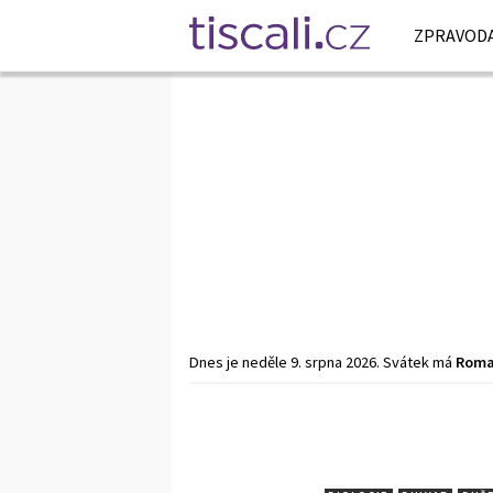
ZPRAVODA
Dnes je
neděle
9. srpna
2026
.
Svátek má
Rom
Předchozí
1
…
1047
1048
1049