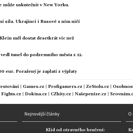
e může uskutečnit v New Yorku.
í síla. Ukrajinci i Rusové s ním ničí
Klein měl dostat desetkrát víc než
í vedl tunel do podzemního města z 12.
0 eur. Poražený je zaplatí z výplaty
estování
|
Games.cz
|
Profigamers.cz
|
ZeStolu.cz
|
Osobnost
|
Fights.cz
|
Dokina.cz
|
CZhity.cz
|
Našepeníze.cz
|
Srovnám.
Nejnovější články
O 
Klid od otravného bzučení:
K