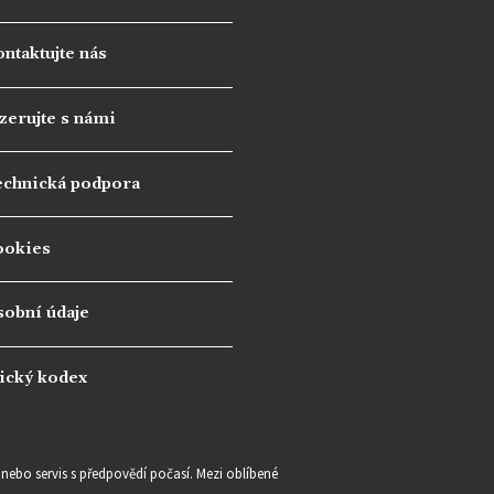
ntaktujte nás
zerujte s námi
echnická podpora
ookies
sobní údaje
ický kodex
e nebo servis s předpovědí počasí. Mezi oblíbené