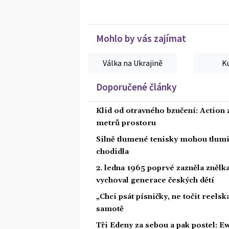
Mohlo by vás zajímat
Válka na Ukrajině
K
Doporučené články
Klid od otravného bzučení: Action z
metrů prostoru
Silně tlumené tenisky mohou tlumit
chodidla
2. ledna 1965 poprvé zazněla znělka
vychoval generace českých dětí
„Chci psát písničky, ne točit reelsk
samotě
Tři Edeny za sebou a pak postel: E