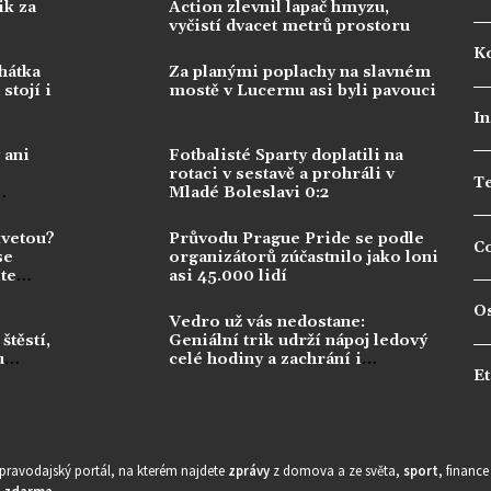
ik za
Action zlevnil lapač hmyzu,
vyčistí dvacet metrů prostoru
Ko
hátka
Za planými poplachy na slavném
stojí i
mostě v Lucernu asi byli pavouci
In
 ani
Fotbalisté Sparty doplatili na
rotaci v sestavě a prohráli v
T
Mladé Boleslavi 0:2
kvetou?
Průvodu Prague Pride se podle
C
se
organizátorů zúčastnilo jako loni
te
asi 45.000 lidí
O
Vedro už vás nedostane:
štěstí,
Geniální trik udrží nápoj ledový
u
celé hodiny a zachrání i
Et
milovanou kávu
zpravodajský portál, na kterém najdete
zprávy
z domova a ze světa,
sport
, financ