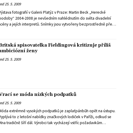
red
25. 5. 2009
Výstava fotografií v Galerii Platýz v Praze: Martin Beck „Herecké
odoby“ 2004-2008 je nevšedním nahlédnutím do světa divadelní
scény a jejích interpretů. Snímky jsou vytvořeny bezprostředně před,
během nebo po hereckém výkonu na jevišti a jsou součástí
rozsáhlého projektu: Jak mám bavit svět..., sto významných osobností
kultury na prknech, která znamenají svět.
Britská spisovatelka Fieldingová kritizuje příliš
ambiciózní ženy
red
25. 5. 2009
Vrací se móda nízkých podpatků
red
25. 5. 2009
Móda extrémně vysokých podpatků je zaplaťpánbůh opět na ústupu.
Vyplývá to z letošní nabídky značkových lodiček v Paříži, odkud se
lna tradičně šíří dál. Výrobci tak vycházejí vstříc požadavkům
zákaznic, aby se mohly vrátit k pohodlnější chůzi