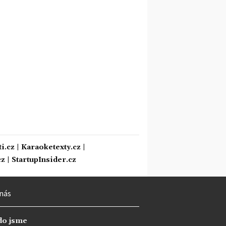
i.cz
|
Karaoketexty.cz
|
cz
|
StartupInsider.cz
nás
do jsme