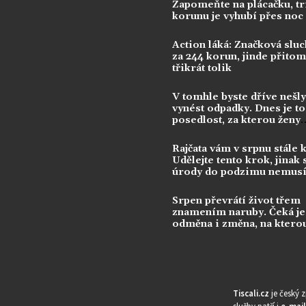
Zapomeňte na plácačku, tr
korunu je vyhubí přes noc
Action láká: Značková sluc
za 244 korun, jinde přitom 
třikrát tolik
V tomhle byste dříve nešly
vynést odpadky. Dnes je to
posedlost, za kterou ženy
utrácejí tisíce
Rajčata vám v srpnu stále 
Udělejte tento krok, jinak 
úrody do podzimu nemusí
dočkat
Srpen převrátí život třem
znamením naruby. Čeká je 
odměna i změna, na ktero
dlouho čekala
Tiscali.cz
je český 