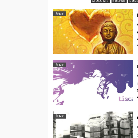
BIOLOGIE
BULVAR
DUŠE
ŽENY
ŽENY
ŽENY