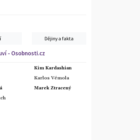
í
Dějiny a fakta
ví - Osobnosti.cz
Kim Kardashian
Karlos Vémola
á
Marek Ztracený
tch