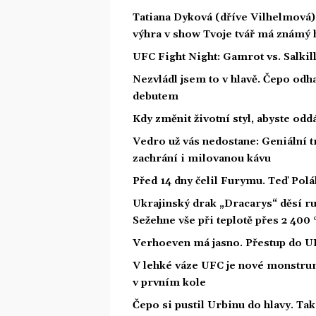
Tatiana Dyková (dříve Vilhelmová): 
výhra v show Tvoje tvář má známý 
UFC Fight Night: Gamrot vs. Salkil
Nezvládl jsem to v hlavě. Čepo odh
debutem
Kdy změnit životní styl, abyste od
Vedro už vás nedostane: Geniální t
zachrání i milovanou kávu
Před 14 dny čelil Furymu. Teď Polá
Ukrajinský drak „Dracarys“ děsí rus
Sežehne vše při teplotě přes 2 400 
Verhoeven má jasno. Přestup do U
V lehké váze UFC je nové monstrum
v prvním kole
Čepo si pustil Urbinu do hlavy. Ta