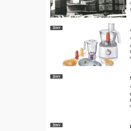
ŽENY
ŽENY
d
ŽENY