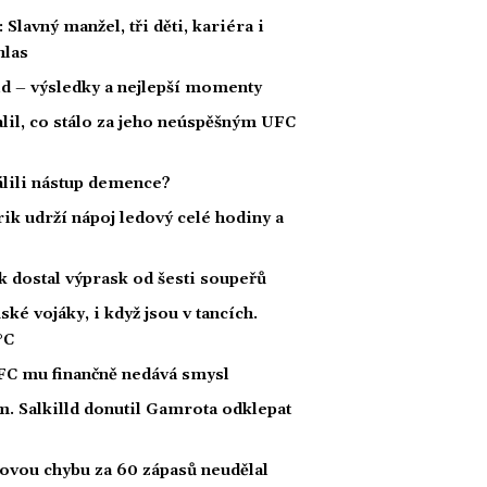
Slavný manžel, tři děti, kariéra i
hlas
ld – výsledky a nejlepší momenty
alil, co stálo za jeho neúspěšným UFC
dálili nástup demence?
rik udrží nápoj ledový celé hodiny a
k dostal výprask od šesti soupeřů
ké vojáky, i když jsou v tancích.
°C
FC mu finančně nedává smysl
. Salkilld donutil Gamrota odklepat
kovou chybu za 60 zápasů neudělal