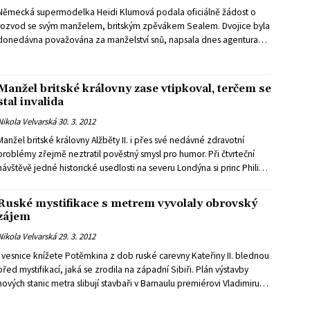
Německá supermodelka Heidi Klumová podala oficiálně žádost o
rozvod se svým manželem, britským zpěvákem Sealem. Dvojice byla
donedávna považována za manželství snů, napsala dnes agentura
DPA.
Manžel britské královny zase vtipkoval, terčem se
stal invalida
Nikola Velvarská
30. 3. 2012
Manžel britské královny Alžběty II. i přes své nedávné zdravotní
problémy zřejmě neztratil pověstný smysl pro humor. Při čtvrteční
návštěvě jedné historické usedlosti na severu Londýna si princ Philip
dělal legraci z jistého invalidy, informovala britská média.
Ruské mystifikace s metrem vyvolaly obrovský
zájem
Nikola Velvarská
29. 3. 2012
I vesnice knížete Potěmkina z dob ruské carevny Kateřiny II. blednou
před mystifikací, jaká se zrodila na západní Sibiři. Plán výstavby
nových stanic metra slibují stavbaři v Barnaulu premiérovi Vladimiru
Putinovi splnit na 146 procent! Háček je snad jen v tom, že