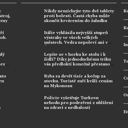
:
Nikdy nemíchejte tyto dvě tablety
K
troj,
proti bolesti. Častá chyba může
vrny
skončit krvácením do žaludku
Ko
ří
Itálie vyhlásila nejvyšší stupeň
dob.
výstrahy ve všech velkých
městech. Vedra nepoleví ani v
In
Česku
ždý
Lepíte se v horku ke stolu i k
židli? Díky jednoduchému triku
T
bez
vás předloktí konečně přestanou
pálit
sto
Ryba za devět tisíc a kečup za
C
en
stovku. Turisté zuří kvůli cenám
na Mykonosu
O
Policie vyšetřuje Turkovu
nehodu pro podezření z ublížení
n
na zdraví z nedbalosti
Et