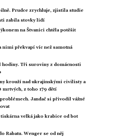
lně. Prudce zrychluje, zjistila studie
i zabila stovky lidí
Výkonem na Štvanici chtěla potěšit
za nimi překvapí víc než samotná
 hodiny. Tři suroviny z domácnosti
o
y krouží nad ukrajinskými civilisty a
0 mrtvých, z toho 179 dětí
problémech. Jandač si přivodil vážné
novat
tiskárna velká jako krabice od bot
do Rabatu. Wenger se od něj