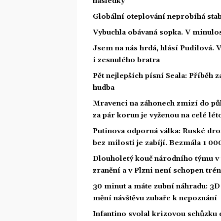
následky
Globální oteplování neprobíhá stabi
Vybuchla obávaná sopka. V minulost
Jsem na nás hrdá, hlásí Pudilová. 
i zesnulého bratra
Pět nejlepších písní Seala: Příběh 
hudba
Mravenci na záhonech zmizí do půl
za pár korun je vyženou na celé lét
Putinova odporná válka: Ruské dron
bez milosti je zabíjí. Bezmála 1 00
Dlouholetý kouč národního týmu v 
zranění a v Plzni není schopen tré
30 minut a máte zubní náhradu: 3D 
mění návštěvu zubaře k nepoznání
Infantino svolal krizovou schůzku 