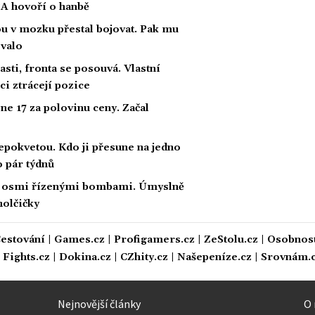
FA hovoří o hanbě
ou v mozku přestal bojovat. Pak mu
ovalo
sti, fronta se posouvá. Vlastní
ci ztrácejí pozice
e 17 za polovinu ceny. Začal
epokvetou. Kdo ji přesune na jedno
o pár týdnů
y osmi řízenými bombami. Úmyslně
 holčičky
estování
|
Games.cz
|
Profigamers.cz
|
ZeStolu.cz
|
Osobnost
|
Fights.cz
|
Dokina.cz
|
CZhity.cz
|
Našepeníze.cz
|
Srovnám.
Nejnovější články
O 