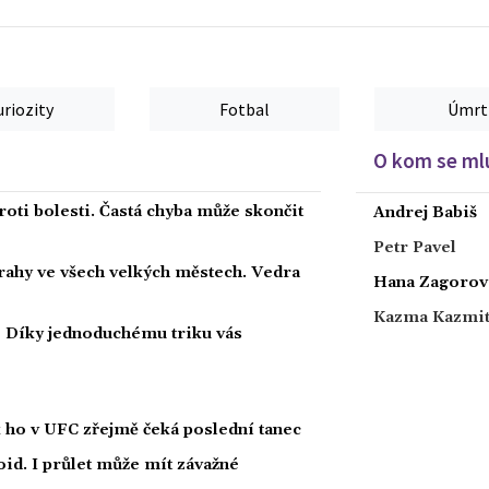
barnaulské metro existuje dosud jen ve virtuální realitě.
uriozity
Fotbal
Úmrt
O kom se mlu
roti bolesti. Častá chyba může skončit
Andrej Babiš
Petr Pavel
strahy ve všech velkých městech. Vedra
Hana Zagorov
Kazma Kazmi
i? Díky jednoduchému triku vás
k ho v UFC zřejmě čeká poslední tanec
id. I průlet může mít závažné