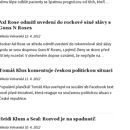
němu lépe odlišit pacienty se špatnou prognózou od těch, kteří
budou bez vážných potíží s nemocí žít i desítky let.
Axl Rose odmítl uvedení do rockové síně slávy s
Guns N Roses
Nikola Velvarská
12. 4. 2012
Rocker Axl Rose ve středu odmítl uvedení do rokenrolové síně slávy
spolu se svou skupinou Guns N' Roses, s jejímiž členy se skoro před
20 lety rozešel. V otevřeném dopise oznámil, že nepřijde na
ceremoniál, a zdůraznil, že nechce, aby byl do síně slávy on sám
uveden.
Tomáš Klus komentuje českou politickou situaci
Nikola Velvarská
11. 4. 2012
Populární písničkář Tomáš Klus uveřejnil na sociální síti Facebook text
nové písně Iniciativní, která reaguje na současnou politickou situaci v
České republice.
Heidi Klum a Seal: Rozvod je na spadnutí!
Nikola Velvarská
10. 4. 2012