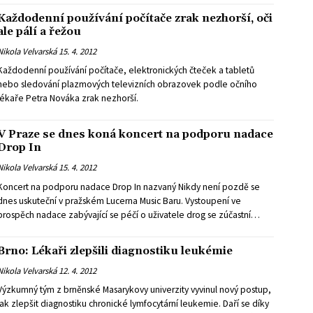
Každodenní používání počítače zrak nezhorší, oči
ale pálí a řežou
Nikola Velvarská
15. 4. 2012
Každodenní používání počítače, elektronických čteček a tabletů
nebo sledování plazmových televizních obrazovek podle očního
lékaře Petra Nováka zrak nezhorší.
V Praze se dnes koná koncert na podporu nadace
Drop In
Nikola Velvarská
15. 4. 2012
Koncert na podporu nadace Drop In nazvaný Nikdy není pozdě se
dnes uskuteční v pražském Lucerna Music Baru. Vystoupení ve
prospěch nadace zabývající se péčí o uživatele drog se zúčastní
například David Koller, Tonya Gravesová, Matěj Ruppert, skupiny
Abraxas, Mig 21, Prago Union, Jasná Páka a další.
Brno: Lékaři zlepšili diagnostiku leukémie
Nikola Velvarská
12. 4. 2012
Výzkumný tým z brněnské Masarykovy univerzity vyvinul nový postup,
jak zlepšit diagnostiku chronické lymfocytární leukemie. Daří se díky