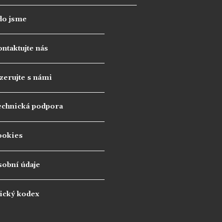
do jsme
ntaktujte nás
zerujte s námi
echnická podpora
ookies
sobní údaje
ický kodex