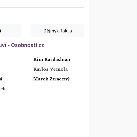
í
Dějiny a fakta
ví - Osobnosti.cz
Kim Kardashian
Karlos Vémola
á
Marek Ztracený
tch