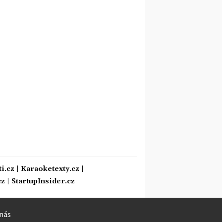
i.cz
|
Karaoketexty.cz
|
cz
|
StartupInsider.cz
nás