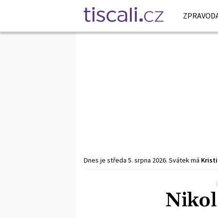
ZPRAVODA
Dnes je
středa
5. srpna
2026
.
Svátek má
Krist
Předchozí
1
2
3
Další
Nikol