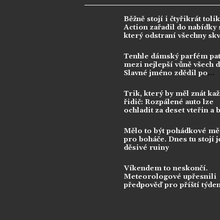
Běžně stojí i čtyřikrát tolik
Action zařadil do nabídky s
který odstraní všechny sk
Tenhle dámský parfém pat
mezi nejlepší vůně všech 
Slavné jméno zdědil po
kontroverzní legendě
Trik, který by měl znát ka
řidič: Rozpálené auto lze
ochladit za deset vteřin a 
klimatizace
Mělo to být pohádkové mě
pro boháče. Dnes tu stojí j
děsivé ruiny
Víkendem to neskončí.
Meteorologové upřesnili
předpověď pro příští týde