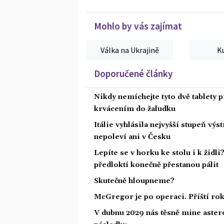
Mohlo by vás zajímat
Válka na Ukrajině
K
Doporučené články
Nikdy nemíchejte tyto dvě tablety p
krvácením do žaludku
Itálie vyhlásila nejvyšší stupeň vý
nepoleví ani v Česku
Lepíte se v horku ke stolu i k židl
předloktí konečně přestanou pálit
Skutečně hloupneme?
McGregor je po operaci. Příští ro
V dubnu 2029 nás těsně mine astero