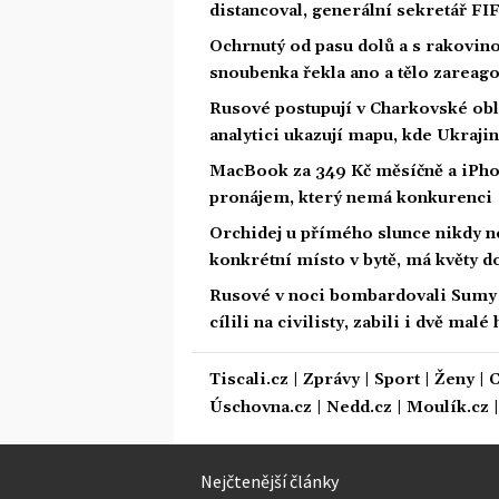
distancoval, generální sekretář FI
Ochrnutý od pasu dolů a s rakovin
snoubenka řekla ano a tělo zareag
Rusové postupují v Charkovské obla
analytici ukazují mapu, kde Ukrajin
MacBook za 349 Kč měsíčně a iPhon
pronájem, který nemá konkurenci
Orchidej u přímého slunce nikdy n
konkrétní místo v bytě, má květy d
Rusové v noci bombardovali Sum
cílili na civilisty, zabili i dvě malé
Tiscali.cz
|
Zprávy
|
Sport
|
Ženy
|
C
Úschovna.cz
|
Nedd.cz
|
Moulík.cz
Nejčtenější články