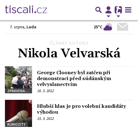
25°C
7. srpna
,
Lada
ČLÁNKY AUTORA
Předchozí
1
2
3
Další
Nikola Velvarská
George Clooney byl zatčen při
demonstraci před súdánským
velvyslanectvím
16. 3. 2012
ZPRAVODAJSTVÍ
Hlubší hlas je pro volební kandidáty
výhodou
15. 3. 2012
KURIOZITY