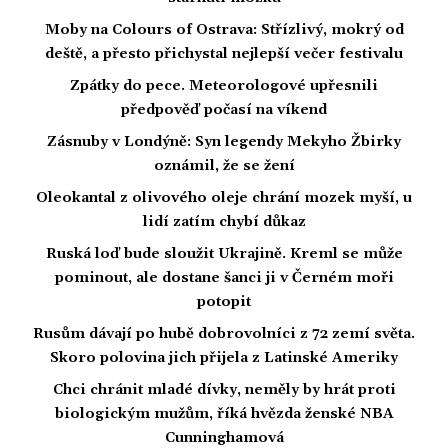
Moby na Colours of Ostrava: Střízlivý, mokrý od
deště, a přesto přichystal nejlepší večer festivalu
Zpátky do pece. Meteorologové upřesnili
předpověď počasí na víkend
Zásnuby v Londýně: Syn legendy Mekyho Žbirky
oznámil, že se žení
Oleokantal z olivového oleje chrání mozek myší, u
lidí zatím chybí důkaz
Ruská loď bude sloužit Ukrajině. Kreml se může
pominout, ale dostane šanci ji v Černém moři
potopit
Rusům dávají po hubě dobrovolníci z 72 zemí světa.
Skoro polovina jich přijela z Latinské Ameriky
Chci chránit mladé dívky, neměly by hrát proti
biologickým mužům, říká hvězda ženské NBA
Cunninghamová