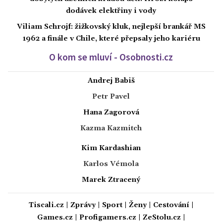
dodávek elektřiny i vody
Viliam Schrojf: žižkovský kluk, nejlepší brankář MS
1962 a finále v Chile, které přepsaly jeho kariéru
O kom se mluví - Osobnosti.cz
Andrej Babiš
Petr Pavel
Hana Zagorová
Kazma Kazmitch
Kim Kardashian
Karlos Vémola
Marek Ztracený
Tiscali.cz
|
Zprávy
|
Sport
|
Ženy
|
Cestování
|
Games.cz
|
Profigamers.cz
|
ZeStolu.cz
|