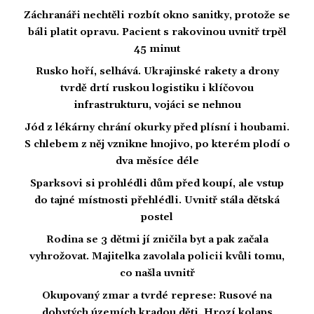
Záchranáři nechtěli rozbít okno sanitky, protože se
báli platit opravu. Pacient s rakovinou uvnitř trpěl
45 minut
Rusko hoří, selhává. Ukrajinské rakety a drony
tvrdě drtí ruskou logistiku i klíčovou
infrastrukturu, vojáci se nehnou
Jód z lékárny chrání okurky před plísní i houbami.
S chlebem z něj vznikne hnojivo, po kterém plodí o
dva měsíce déle
Sparksovi si prohlédli dům před koupí, ale vstup
do tajné místnosti přehlédli. Uvnitř stála dětská
postel
Rodina se 3 dětmi jí zničila byt a pak začala
vyhrožovat. Majitelka zavolala policii kvůli tomu,
co našla uvnitř
Okupovaný zmar a tvrdé represe: Rusové na
dobytých územích kradou děti. Hrozí kolaps