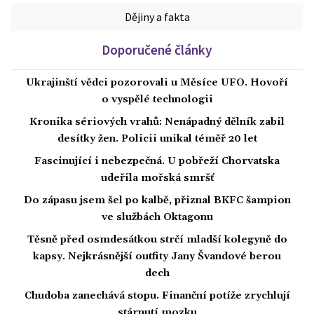
Dějiny a fakta
Doporučené články
Ukrajinští vědci pozorovali u Měsíce UFO. Hovoří
o vyspělé technologii
Kronika sériových vrahů: Nenápadný dělník zabil
desítky žen. Policii unikal téměř 20 let
Fascinující i nebezpečná. U pobřeží Chorvatska
udeřila mořská smršť
Do zápasu jsem šel po kalbě, přiznal BKFC šampion
ve službách Oktagonu
Těsně před osmdesátkou strčí mladší kolegyně do
kapsy. Nejkrásnější outfity Jany Švandové berou
dech
Chudoba zanechává stopu. Finanční potíže zrychlují
stárnutí mozku