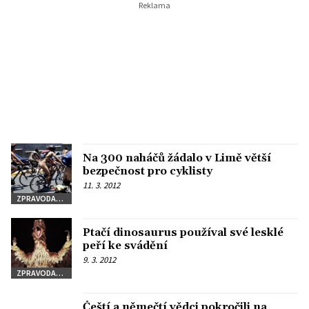
Na 300 naháčů žádalo v Limě větší
bezpečnost pro cyklisty
11. 3. 2012
ZPRAVODAJSTVÍ
Ptačí dinosaurus používal své lesklé
peří ke svádění
9. 3. 2012
ZPRAVODAJSTVÍ
Čeští a němečtí vědci pokročili na