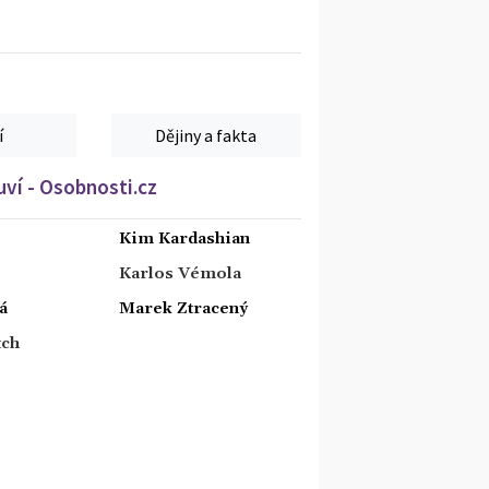
í
Dějiny a fakta
ví - Osobnosti.cz
Kim Kardashian
Karlos Vémola
á
Marek Ztracený
tch