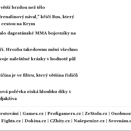
větší brzdou než tělo
renalinový nával,“ křičí Rus, který
i cestou na Krym
stalo dagestánské MMA bojovníky na
ačí. Hrozba takedownu mění všechno
oje naleštěné krásky v hodnotě půl
ina je ve filtru, který většina řidičů
vá polévka získá hloubku díky 1
djakživa
estování
|
Games.cz
|
Profigamers.cz
|
ZeStolu.cz
|
Osobnost
|
Fights.cz
|
Dokina.cz
|
CZhity.cz
|
Našepeníze.cz
|
Srovnám.