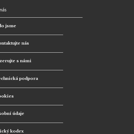
nás
do jsme
ntaktujte nás
zerujte s námi
echnická podpora
ookies
sobní údaje
ický kodex