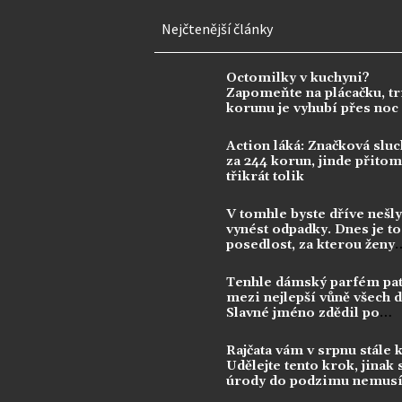
Nejčtenější články
Octomilky v kuchyni?
Zapomeňte na plácačku, tr
korunu je vyhubí přes noc
Action láká: Značková sluc
za 244 korun, jinde přitom 
třikrát tolik
V tomhle byste dříve nešly
vynést odpadky. Dnes je to
posedlost, za kterou ženy
utrácejí tisíce
Tenhle dámský parfém pat
mezi nejlepší vůně všech 
Slavné jméno zdědil po
kontroverzní legendě
Rajčata vám v srpnu stále 
Udělejte tento krok, jinak 
úrody do podzimu nemusí
dočkat