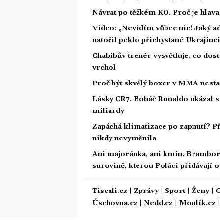
Návrat po těžkém KO. Proč je hlava 
Video: „Nevidím vůbec nic! Jaký ad
natočil peklo přichystané Ukrajinc
Chabibův trenér vysvětluje, co do
vrchol
Proč být skvělý boxer v MMA nest
Lásky CR7. Boháč Ronaldo ukázal sv
miliardy
Zapáchá klimatizace po zapnutí? Příč
nikdy nevyměnila
Ani majoránka, ani kmín. Bramboro
surovině, kterou Poláci přidávají o
Tiscali.cz
|
Zprávy
|
Sport
|
Ženy
|
C
Úschovna.cz
|
Nedd.cz
|
Moulík.cz