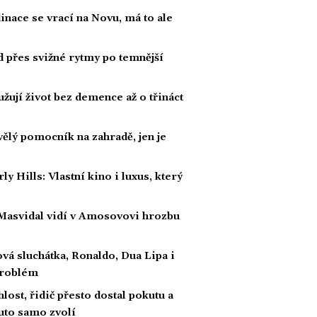
dinace se vrací na Novu, má to ale
ad přes svižné rytmy po temnější
žují život bez demence až o třináct
kvělý pomocník na zahradě, jen je
Hills: Vlastní kino i luxus, který
 Masvidal vidí v Amosovovi hrozbu
tová sluchátka, Ronaldo, Dua Lipa i
problém
ost, řidič přesto dostal pokutu a
auto samo zvolí