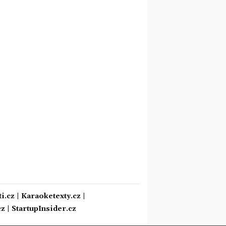
i.cz
|
Karaoketexty.cz
|
cz
|
StartupInsider.cz