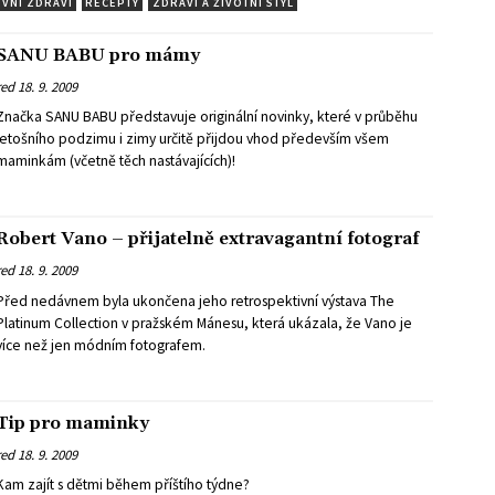
VNÍ ZDRAVÍ
RECEPTY
ZDRAVÍ A ŽIVOTNÍ STYL
SANU BABU pro mámy
red
18. 9. 2009
Značka SANU BABU představuje originální novinky, které v průběhu
letošního podzimu i zimy určitě přijdou vhod především všem
maminkám (včetně těch nastávajících)!
Robert Vano – přijatelně extravagantní fotograf
red
18. 9. 2009
Před nedávnem byla ukončena jeho retrospektivní výstava The
Platinum Collection v pražském Mánesu, která ukázala, že Vano je
více než jen módním fotografem.
Tip pro maminky
red
18. 9. 2009
Kam zajít s dětmi během příštího týdne?