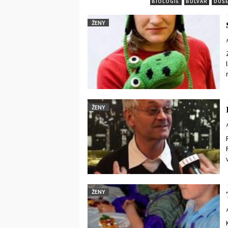
BIOLOGIE
BULVAR
DUŠE
ŽENY
ŽENY
ŽENY