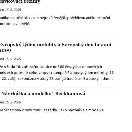
dávkovací režimy
red
16. 9. 2009
Antikoncepční pilulka je nejrozšířenější spolehlivou antikoncepční
metodou ve světě.
Evropský týden mobility a Evropský den bez aut
2009
red
15. 9. 2009
Ve středu 16. září začne ve více než 80 českých a moravských
městech poosmé celoevropská kampaň Evropský týden mobility (16.
– 22. září), zakončená v úterý 22. září již tradičním Evropským dnem
bez aut.
´Návrhářka a modelka´ Beckhamová
red
15. 9. 2009
Beckhamová v New Yorku zazářila i jako návrhářka a modelka.