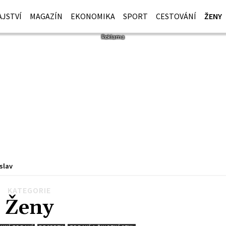
JSTVÍ
MAGAZÍN
EKONOMIKA
SPORT
CESTOVÁNÍ
ŽENY
slav
KATEGORIE
1023
1024
…
1088
Další
Ženy