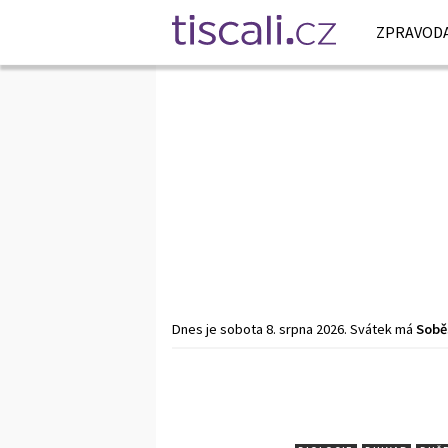
ZPRAVODA
Dnes je
sobota
8. srpna
2026
.
Svátek má
Sobě
Předchozí
1
…
1020
1021
1022