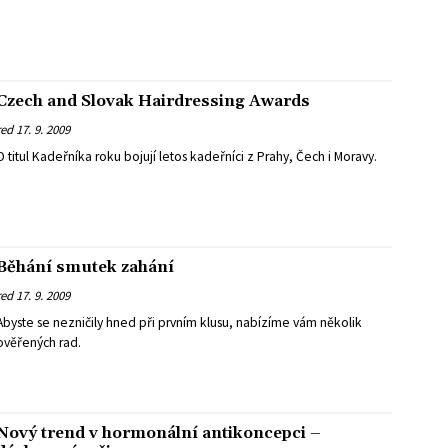
Czech and Slovak Hairdressing Awards
red
17. 9. 2009
O titul Kadeřníka roku bojují letos kadeřníci z Prahy, Čech i Moravy.
Běhání smutek zahání
red
17. 9. 2009
Abyste se nezničily hned při prvním klusu, nabízíme vám několik
ověřených rad.
ý trend v hormonální antikoncepci –