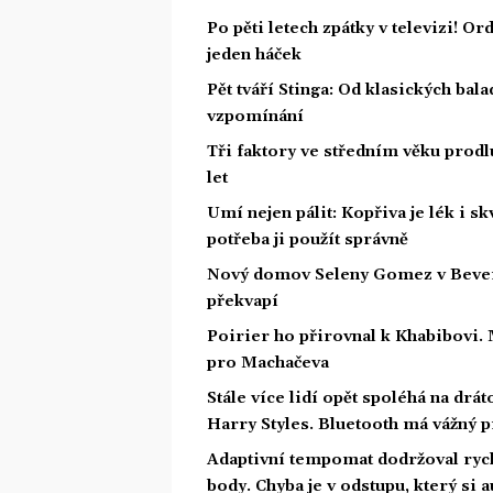
Po pěti letech zpátky v televizi! Or
jeden háček
Pět tváří Stinga: Od klasických bal
vzpomínání
Tři faktory ve středním věku prodlu
let
Umí nejen pálit: Kopřiva je lék i s
potřeba ji použít správně
Nový domov Seleny Gomez v Beverly 
překvapí
Poirier ho přirovnal k Khabibovi.
pro Machačeva
Stále více lidí opět spoléhá na drá
Harry Styles. Bluetooth má vážný 
Adaptivní tempomat dodržoval rychl
body. Chyba je v odstupu, který si 