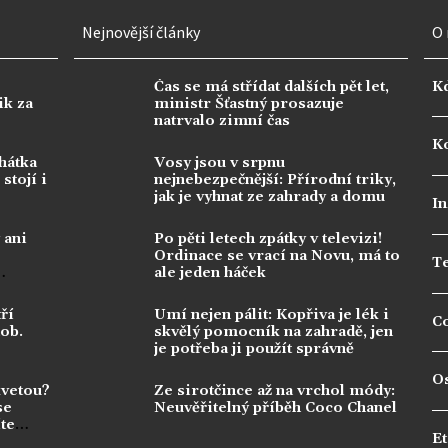
Nejnovější články
O 
Čas se má střídat dalších pět let,
K
ik za
ministr Šťastný prosazuje
natrvalo zimní čas
Ko
hátka
Vosy jsou v srpnu
stojí i
nejnebezpečnější: Přírodní triky,
jak je vyhnat ze zahrady a domu
In
 ani
Po pěti letech zpátky v televizi!
Ordinace se vrací na Novu, má to
T
ale jeden háček
ří
Umí nejen pálit: Kopřiva je lék i
C
dob.
skvělý pomocník na zahradě, jen
je potřeba ji použít správně
O
kvetou?
Ze sirotčince až na vrchol módy:
se
Neuvěřitelný příběh Coco Chanel
te
Et