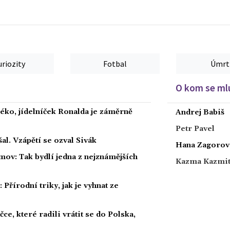
uriozity
Fotbal
Úmrt
O kom se mlu
éko, jídelníček Ronalda je záměrně
Andrej Babiš
Petr Pavel
al. Vzápětí se ozval Sivák
Hana Zagorov
mov: Tak bydlí jedna z nejznámějších
Kazma Kazmi
Přírodní triky, jak je vyhnat ze
ce, které radili vrátit se do Polska,