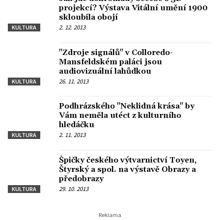
projekcí? Výstava Vitální umění 1900
skloubila obojí
2. 12. 2013
KULTURA
"Zdroje signálů" v Colloredo-
Mansfeldském paláci jsou
audiovizuální lahůdkou
26. 11. 2013
KULTURA
Podhrázského "Neklidná krása" by
Vám neměla utéct z kulturního
hledáčku
2. 11. 2013
KULTURA
Špičky českého výtvarnictví Toyen,
Štyrský a spol. na výstavě Obrazy a
předobrazy
29. 10. 2013
KULTURA