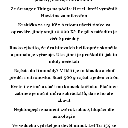
planety, ukazuje nová studie
Ze Stranger Things na pódia: Herci, kteří vyměnili
Hawkins za mikrofon
Krabička za 125 Kč z Actionu ušetří tisíce za
opraváře, jindy stojí 10 000 Kč. Regál s nářadím je
věčně prázdný
Rusko zjistilo, že éra bitevních helikoptér skončila,
a pomalu je vyřazuje. Ukrajinci je proškolili, jak to
nikdy nečekali
Rajčata do limonády? V Itálii je to klasika a chuť
předčí i citrónovku. Stačí 500 g rajčat a jeden citrón
Kvete i v zimě a stačí mu kousek kořínku. Ptačinec
žabinec je noční můra zahrádkářů, dá se ho ale
zbavit
Nejhloupější znamení zvěrokruhu: 4 hlupáci dle
astrologie
Ve vzduchu vydržel jen devět minut. Let Tu-154 se