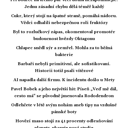
Při bouřce na těchto pár věcí doma nezapomínejte.
Jednu zásadní chybu dělá téměř každý
Cukr, který stojí na špatné straně, pomáhá nádoru.
Vědci odhalili nebezpečnou roli fruktózy
Byl to rozlučkový zápas, okomentoval promotér
budoucnost hvězdy Oktagonu
Chlapec snědl sýr a zemřel. Mohla za to běžná
bakterie
Barbaři nebyli primitivní, ale sofistikovaní.
Historii totiž psali vítězové
AI napadla další firmu. K incidentu došlo u Mety
Pavel Bobek a jeho největší hit: Píseň „Veď mě dál,
cesto má“ se původně jmenovala Rododendron
Odlehčete v létě svým nohám aneb tipy na vzdušné
pánské boty
Hovězí maso stojí za 41 procenty odlesňování