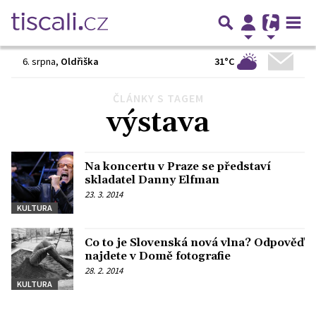
31°C
6. srpna
,
Oldřiška
ČLÁNKY S TAGEM
Předchozí
1
2
3
…
6
Další
výstava
Na koncertu v Praze se představí
skladatel Danny Elfman
23. 3. 2014
KULTURA
Co to je Slovenská nová vlna? Odpověď
najdete v Domě fotografie
28. 2. 2014
KULTURA