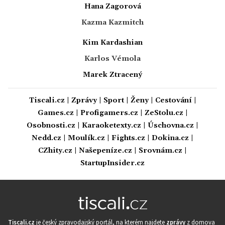
Hana Zagorová
Kazma Kazmitch
Kim Kardashian
Karlos Vémola
Marek Ztracený
Tiscali.cz
|
Zprávy
|
Sport
|
Ženy
|
Cestování
|
Games.cz
|
Profigamers.cz
|
ZeStolu.cz
|
Osobnosti.cz
|
Karaoketexty.cz
|
Úschovna.cz
|
Nedd.cz
|
Moulík.cz
|
Fights.cz
|
Dokina.cz
|
CZhity.cz
|
Našepeníze.cz
|
Srovnám.cz
|
StartupInsider.cz
Tiscali.cz
je český zpravodajský portál, na kterém najdete
zprávy
z domova