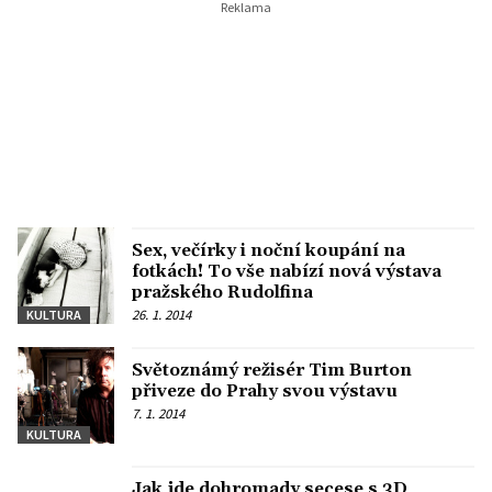
Sex, večírky i noční koupání na
fotkách! To vše nabízí nová výstava
pražského Rudolfina
26. 1. 2014
KULTURA
Světoznámý režisér Tim Burton
přiveze do Prahy svou výstavu
7. 1. 2014
KULTURA
Jak jde dohromady secese s 3D