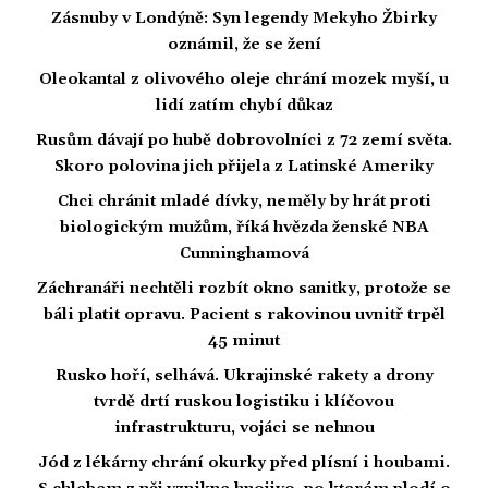
Zásnuby v Londýně: Syn legendy Mekyho Žbirky
oznámil, že se žení
Oleokantal z olivového oleje chrání mozek myší, u
lidí zatím chybí důkaz
Rusům dávají po hubě dobrovolníci z 72 zemí světa.
Skoro polovina jich přijela z Latinské Ameriky
Chci chránit mladé dívky, neměly by hrát proti
biologickým mužům, říká hvězda ženské NBA
Cunninghamová
Záchranáři nechtěli rozbít okno sanitky, protože se
báli platit opravu. Pacient s rakovinou uvnitř trpěl
45 minut
Rusko hoří, selhává. Ukrajinské rakety a drony
tvrdě drtí ruskou logistiku i klíčovou
infrastrukturu, vojáci se nehnou
Jód z lékárny chrání okurky před plísní i houbami.