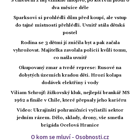
S chlebem z něj vznikne hnojivo, po kterém plodí o
dva měsíce déle
Sparksovi si prohlédli dům před koupí, ale vstup
do tajné místnosti přehlédli. Uvnitř stála dětská
postel
Rodina se 3 dětmi jí zničila byt a pak začala
vyhrožovat. Majitelka zavolala policii kvůli tomu,
co našla uvnitř
Okupovaný zmar a tvrdé represe: Rusové na
dobytých územích kradou děti. Hrozí kolaps
dodávek elektřiny i vody
Viliam Schrojf: žižkovský kluk, nejlepší brankář MS
1962 a finále v Chile, které přepsaly jeho kariéru
Video: Ukrajinští pohraničníci vyčistili sektor
jedním rázem. Dělo, sklady, drony, vše smetla
brigáda Ocelová Hranice
O kom se mluví - Osobnosti.cz