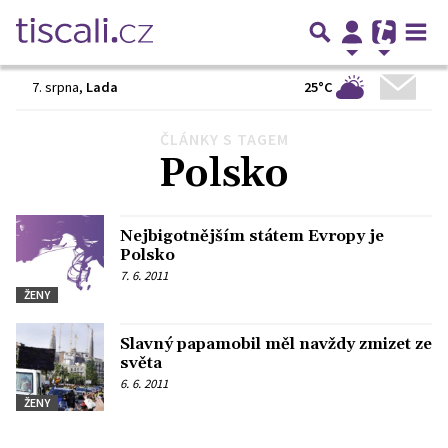
25°C
7. srpna
,
Lada
ČLÁNKY S TAGEM
Předchozí
1
2
3
Další
Polsko
Nejbigotnějším státem Evropy je
Polsko
7. 6. 2011
ŽENY
Slavný papamobil měl navždy zmizet ze
světa
6. 6. 2011
ŽENY