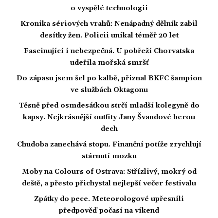
o vyspělé technologii
Kronika sériových vrahů: Nenápadný dělník zabil
desítky žen. Policii unikal téměř 20 let
Fascinující i nebezpečná. U pobřeží Chorvatska
udeřila mořská smršť
Do zápasu jsem šel po kalbě, přiznal BKFC šampion
ve službách Oktagonu
Těsně před osmdesátkou strčí mladší kolegyně do
kapsy. Nejkrásnější outfity Jany Švandové berou
dech
Chudoba zanechává stopu. Finanční potíže zrychlují
stárnutí mozku
Moby na Colours of Ostrava: Střízlivý, mokrý od
deště, a přesto přichystal nejlepší večer festivalu
Zpátky do pece. Meteorologové upřesnili
předpověď počasí na víkend