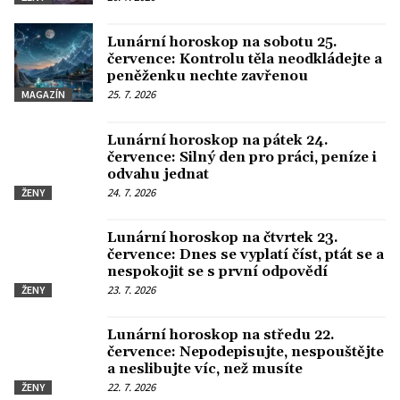
Lunární horoskop na sobotu 25.
července: Kontrolu těla neodkládejte a
peněženku nechte zavřenou
25. 7. 2026
MAGAZÍN
Lunární horoskop na pátek 24.
července: Silný den pro práci, peníze i
odvahu jednat
24. 7. 2026
ŽENY
Lunární horoskop na čtvrtek 23.
července: Dnes se vyplatí číst, ptát se a
nespokojit se s první odpovědí
23. 7. 2026
ŽENY
Lunární horoskop na středu 22.
července: Nepodepisujte, nespouštějte
a neslibujte víc, než musíte
22. 7. 2026
ŽENY