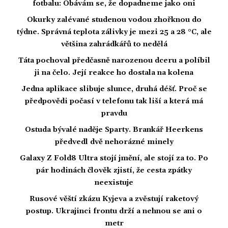
fotbalu: Obávám se, že dopadneme jako oni
Okurky zalévané studenou vodou zhořknou do
týdne. Správná teplota zálivky je mezi 25 a 28 °C, ale
většina zahrádkářů to nedělá
Táta pochoval předčasně narozenou dceru a políbil
ji na čelo. Její reakce ho dostala na kolena
Jedna aplikace slibuje slunce, druhá déšť. Proč se
předpovědi počasí v telefonu tak liší a která má
pravdu
Ostuda bývalé naděje Sparty. Brankář Heerkens
předvedl dvě nehorázné minely
Galaxy Z Fold8 Ultra stojí jmění, ale stojí za to. Po
pár hodinách člověk zjistí, že cesta zpátky
neexistuje
Rusové věští zkázu Kyjeva a zvěstují raketový
postup. Ukrajinci frontu drží a nehnou se ani o
metr