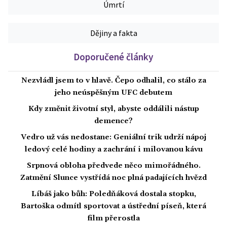
Úmrtí
Dějiny a fakta
Doporučené články
Nezvládl jsem to v hlavě. Čepo odhalil, co stálo za
jeho neúspěšným UFC debutem
Kdy změnit životní styl, abyste oddálili nástup
demence?
Vedro už vás nedostane: Geniální trik udrží nápoj
ledový celé hodiny a zachrání i milovanou kávu
Srpnová obloha předvede něco mimořádného.
Zatmění Slunce vystřídá noc plná padajících hvězd
Líbáš jako bůh: Poledňáková dostala stopku,
Bartoška odmítl sportovat a ústřední píseň, která
film přerostla