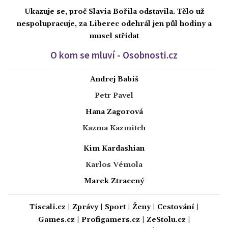
Ukazuje se, proč Slavia Bořila odstavila. Tělo už
nespolupracuje, za Liberec odehrál jen půl hodiny a
musel střídat
O kom se mluví - Osobnosti.cz
Andrej Babiš
Petr Pavel
Hana Zagorová
Kazma Kazmitch
Kim Kardashian
Karlos Vémola
Marek Ztracený
Tiscali.cz
|
Zprávy
|
Sport
|
Ženy
|
Cestování
|
Games.cz
|
Profigamers.cz
|
ZeStolu.cz
|