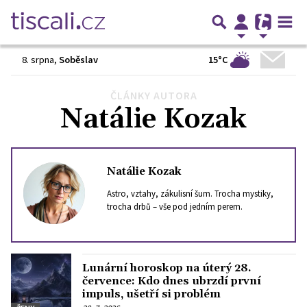
15°C
8. srpna
,
Soběslav
ČLÁNKY AUTORA
Předchozí
1
2
3
4
…
48
Další
Natálie Kozak
Natálie Kozak
Astro, vztahy, zákulisní šum. Trocha mystiky,
trocha drbů – vše pod jedním perem.
Lunární horoskop na úterý 28.
července: Kdo dnes ubrzdí první
impuls, ušetří si problém