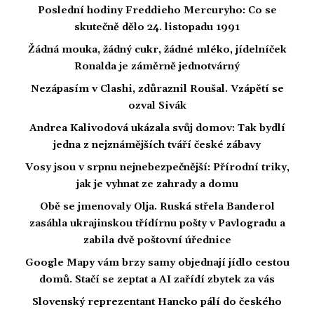
Poslední hodiny Freddieho Mercuryho: Co se
skutečně dělo 24. listopadu 1991
Žádná mouka, žádný cukr, žádné mléko, jídelníček
Ronalda je záměrně jednotvárný
Nezápasím v Clashi, zdůraznil Roušal. Vzápětí se
ozval Sivák
Andrea Kalivodová ukázala svůj domov: Tak bydlí
jedna z nejznámějších tváří české zábavy
Vosy jsou v srpnu nejnebezpečnější: Přírodní triky,
jak je vyhnat ze zahrady a domu
Obě se jmenovaly Olja. Ruská střela Banderol
zasáhla ukrajinskou třídírnu pošty v Pavlogradu a
zabila dvě poštovní úřednice
Google Mapy vám brzy samy objednají jídlo cestou
domů. Stačí se zeptat a AI zařídí zbytek za vás
Slovenský reprezentant Hancko pálí do českého