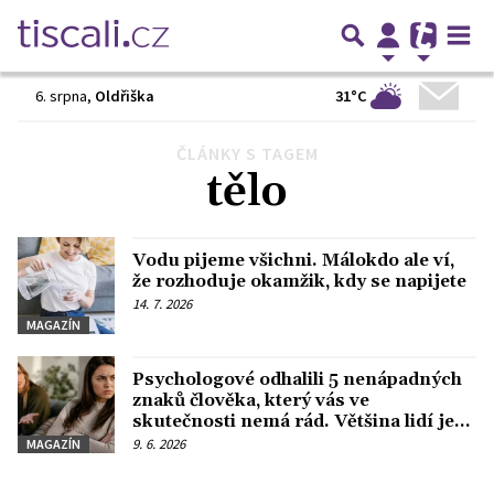
31°C
6. srpna
,
Oldřiška
ČLÁNKY S TAGEM
Předchozí
1
2
3
4
Další
tělo
Vodu pijeme všichni. Málokdo ale ví,
že rozhoduje okamžik, kdy se napijete
14. 7. 2026
MAGAZÍN
Psychologové odhalili 5 nenápadných
znaků člověka, který vás ve
skutečnosti nemá rád. Většina lidí je
přehlédne
9. 6. 2026
MAGAZÍN