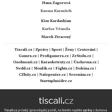
Hana Zagorová
Kazma Kazmitch
Kim Kardashian
Karlos Vémola
Marek Ztracený
Tiscali.cz
|
Zprávy
|
Sport
|
Ženy
|
Cestování
|
Games.cz
|
Profigamers.cz
|
ZeStolu.cz
|
Osobnosti.cz
|
Karaoketexty.cz
|
Úschovna.cz
|
Nedd.cz
|
Moulík.cz
|
Fights.cz
|
Dokina.cz
|
CZhity.cz
|
Našepeníze.cz
|
Srovnám.cz
|
StartupInsider.cz
Tiscali.cz
je český zpravodajský portál, na kterém najdete
zprávy
z domova