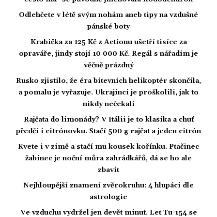
Odlehčete v létě svým nohám aneb tipy na vzdušné
pánské boty
Krabička za 125 Kč z Actionu ušetří tisíce za
opraváře, jindy stojí 10 000 Kč. Regál s nářadím je
věčně prázdný
Rusko zjistilo, že éra bitevních helikoptér skončila,
a pomalu je vyřazuje. Ukrajinci je proškolili, jak to
nikdy nečekali
Rajčata do limonády? V Itálii je to klasika a chuť
předčí i citrónovku. Stačí 500 g rajčat a jeden citrón
Kvete i v zimě a stačí mu kousek kořínku. Ptačinec
žabinec je noční můra zahrádkářů, dá se ho ale
zbavit
Nejhloupější znamení zvěrokruhu: 4 hlupáci dle
astrologie
Ve vzduchu vydržel jen devět minut. Let Tu-154 se