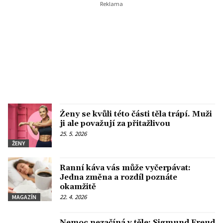
Ženy se kvůli této části těla trápí. Muži
ji ale považují za přitažlivou
25. 5. 2026
ŽENY
Ranní káva vás může vyčerpávat:
Jedna změna a rozdíl poznáte
okamžitě
22. 4. 2026
MAGAZÍN
Nemoc nezačíná v těle: Sigmund Freud