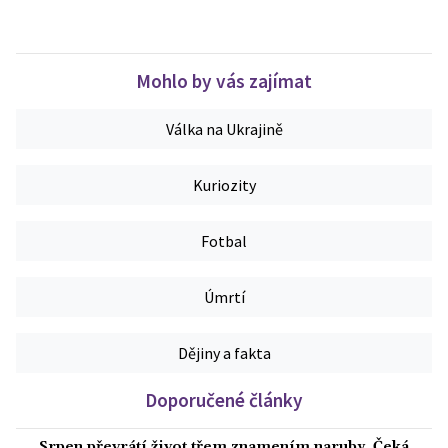
Mohlo by vás zajímat
Válka na Ukrajině
Kuriozity
Fotbal
Úmrtí
Dějiny a fakta
Doporučené články
Srpen převrátí život třem znamením naruby. Čeká