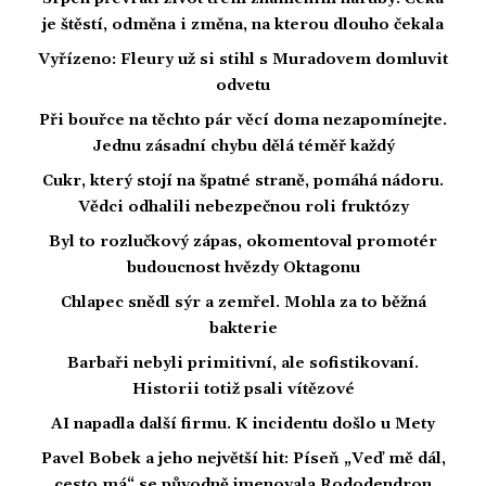
je štěstí, odměna i změna, na kterou dlouho čekala
Vyřízeno: Fleury už si stihl s Muradovem domluvit
odvetu
Při bouřce na těchto pár věcí doma nezapomínejte.
Jednu zásadní chybu dělá téměř každý
Cukr, který stojí na špatné straně, pomáhá nádoru.
Vědci odhalili nebezpečnou roli fruktózy
Byl to rozlučkový zápas, okomentoval promotér
budoucnost hvězdy Oktagonu
Chlapec snědl sýr a zemřel. Mohla za to běžná
bakterie
Barbaři nebyli primitivní, ale sofistikovaní.
Historii totiž psali vítězové
AI napadla další firmu. K incidentu došlo u Mety
Pavel Bobek a jeho největší hit: Píseň „Veď mě dál,
cesto má“ se původně jmenovala Rododendron