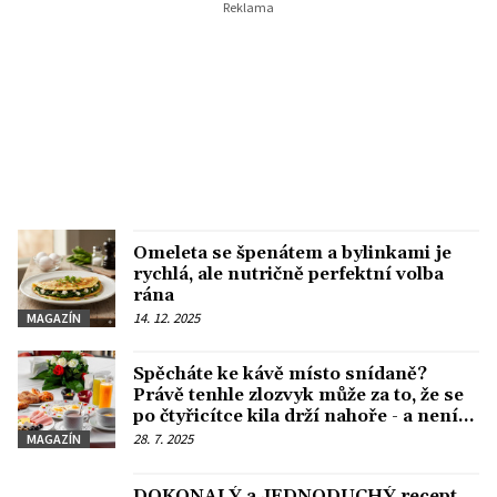
Omeleta se špenátem a bylinkami je
rychlá, ale nutričně perfektní volba
rána
14. 12. 2025
MAGAZÍN
Spěcháte ke kávě místo snídaně?
Právě tenhle zlozvyk může za to, že se
po čtyřicítce kila drží nahoře - a není
jediný!
28. 7. 2025
MAGAZÍN
DOKONALÝ a JEDNODUCHÝ recept