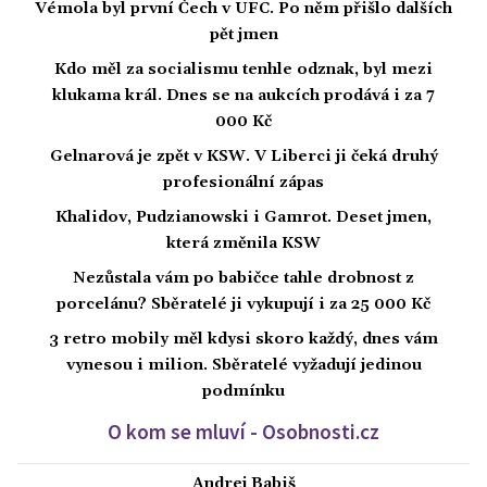
Vémola byl první Čech v UFC. Po něm přišlo dalších
pět jmen
Kdo měl za socialismu tenhle odznak, byl mezi
klukama král. Dnes se na aukcích prodává i za 7
000 Kč
Gelnarová je zpět v KSW. V Liberci ji čeká druhý
profesionální zápas
Khalidov, Pudzianowski i Gamrot. Deset jmen,
která změnila KSW
Nezůstala vám po babičce tahle drobnost z
porcelánu? Sběratelé ji vykupují i za 25 000 Kč
3 retro mobily měl kdysi skoro každý, dnes vám
vynesou i milion. Sběratelé vyžadují jedinou
podmínku
O kom se mluví - Osobnosti.cz
Andrej Babiš