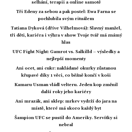
selhání, terapii a online samotě
Tři Edeny za sebou a pak postel: Ewa Farna se
pochlubila svým rituálem
Tatiana Dyková (dříve Vilhelmová): Slavný manžel,
tři děti, kariéra i výhra v show Tvoje tvář má známý
hlas
UFC Fight Night: Gamrot vs. Salkilld – výsledky a
nejlepší momenty
Ani ocet, ani cukr: nakládané okurky zůstanou
křupavé díky 1 věci, co běžně končí v koši
Kamaru Usman vládl velteru. Jeden kop změnil
další roky jeho kariéry
Ani mrazák, ani sklep: mrkev vydrží do jara na
místě, které má skoro každý byt
Šampion UFC se pustil do Ameriky. Servítky si
nebral