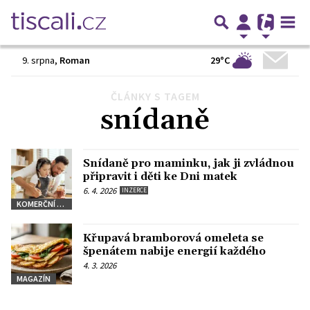
29°C
9. srpna
,
Roman
ČLÁNKY S TAGEM
snídaně
Snídaně pro maminku, jak ji zvládnou
připravit i děti ke Dni matek
6. 4. 2026
INZERCE
KOMERČNÍ SDĚLENÍ
Křupavá bramborová omeleta se
špenátem nabije energií každého
4. 3. 2026
MAGAZÍN