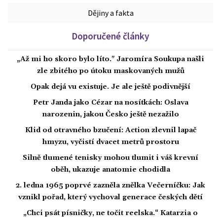
Dějiny a fakta
Doporučené články
„Až mi ho skoro bylo líto." Jaromíra Soukupa našli
zle zbitého po útoku maskovaných mužů
Opak dejá vu existuje. Je ale ještě podivnější
Petr Janda jako Cézar na nosítkách: Oslava
narozenin, jakou Česko ještě nezažilo
Klid od otravného bzučení: Action zlevnil lapač
hmyzu, vyčistí dvacet metrů prostoru
Silně tlumené tenisky mohou tlumit i váš krevní
oběh, ukazuje anatomie chodidla
2. ledna 1965 poprvé zazněla znělka Večerníčku: Jak
vznikl pořad, který vychoval generace českých dětí
„Chci psát písničky, ne točit reelska.“ Katarzia o