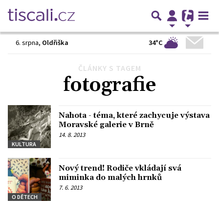
34°C
6. srpna
,
Oldřiška
ČLÁNKY S TAGEM
Předchozí
1
2
Další
fotografie
Nahota - téma, které zachycuje výstava
Moravské galerie v Brně
14. 8. 2013
KULTURA
Nový trend! Rodiče vkládají svá
miminka do malých hrnků
7. 6. 2013
O DĚTECH