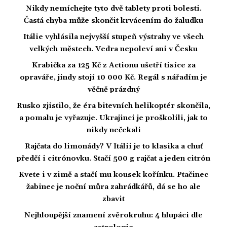
Nikdy nemíchejte tyto dvě tablety proti bolesti.
Častá chyba může skončit krvácením do žaludku
Itálie vyhlásila nejvyšší stupeň výstrahy ve všech
velkých městech. Vedra nepoleví ani v Česku
Krabička za 125 Kč z Actionu ušetří tisíce za
opraváře, jindy stojí 10 000 Kč. Regál s nářadím je
věčně prázdný
Rusko zjistilo, že éra bitevních helikoptér skončila,
a pomalu je vyřazuje. Ukrajinci je proškolili, jak to
nikdy nečekali
Rajčata do limonády? V Itálii je to klasika a chuť
předčí i citrónovku. Stačí 500 g rajčat a jeden citrón
Kvete i v zimě a stačí mu kousek kořínku. Ptačinec
žabinec je noční můra zahrádkářů, dá se ho ale
zbavit
Nejhloupější znamení zvěrokruhu: 4 hlupáci dle