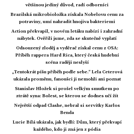
většinou jediný důvod, radí odborníci
Brazilská mikrobioložka získala Nobelovu cenu za
potraviny, umí nahradit hnojiva bakteriemi
Action překvapil, v novém letáku nabízí i zahradní
nábytek. Ověřili jsme, zda se skutečně vyplatí
Odsouzený zloděj a vyděrač získal cenu z OSA:
Příběh rappera Hard Rica, který česká hudební
scéna raději neslyší
„Tentokrát píšu příběh podle sebe." Lela Ceterová
ukázala proměnu, fanoušci ji nemohli ani poznat
Stanislav Hložek si prošel velkým smutkem po
ztrátě syna: Bolest, se kterou se dodnes učí žít
Největší odpad Clashe, nebral si servítky Karlos
Benda
Lucie Bílá ukázala, jak bydlí: Dům, který překvapí
každého, kdo ji zná jen z pódia