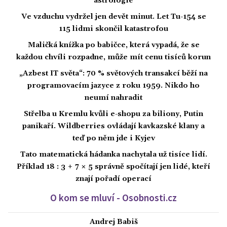
astrologie
Ve vzduchu vydržel jen devět minut. Let Tu-154 se
115 lidmi skončil katastrofou
Maličká knížka po babičce, která vypadá, že se
každou chvíli rozpadne, může mít cenu tisíců korun
„Azbest IT světa“: 70 % světových transakcí běží na
programovacím jazyce z roku 1959. Nikdo ho
neumí nahradit
Střelba u Kremlu kvůli e-shopu za biliony, Putin
panikaří. Wildberries ovládají kavkazské klany a
teď po něm jde i Kyjev
Tato matematická hádanka nachytala už tisíce lidí.
Příklad 18 : 3 + 7 × 5 správně spočítají jen lidé, kteří
znají pořadí operací
O kom se mluví - Osobnosti.cz
Andrej Babiš