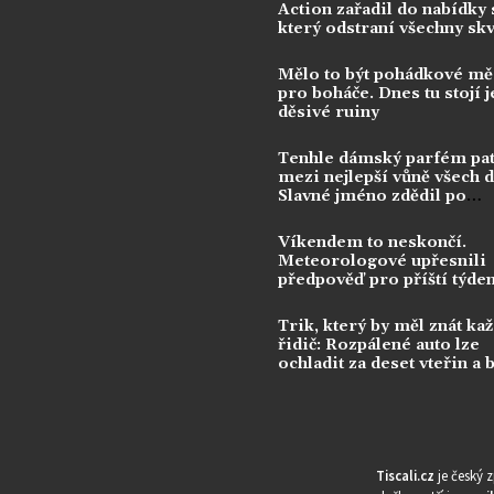
Action zařadil do nabídky s
který odstraní všechny sk
Mělo to být pohádkové mě
pro boháče. Dnes tu stojí j
děsivé ruiny
Tenhle dámský parfém pat
mezi nejlepší vůně všech 
Slavné jméno zdědil po
kontroverzní legendě
Víkendem to neskončí.
Meteorologové upřesnili
předpověď pro příští týde
Trik, který by měl znát ka
řidič: Rozpálené auto lze
ochladit za deset vteřin a 
klimatizace
Tiscali.cz
je český 