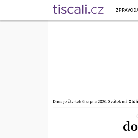
ZPRAVODA
Dnes je
čtvrtek
6. srpna
2026
.
Svátek má
Oldř
Předchozí
1
2
3
…
9
Další
do