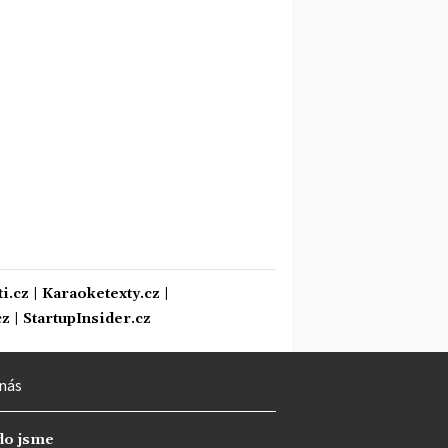
i.cz
|
Karaoketexty.cz
|
cz
|
StartupInsider.cz
nás
do jsme