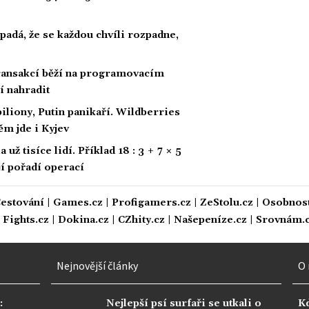
padá, že se každou chvíli rozpadne,
 transakcí běží na programovacím
í nahradit
biliony, Putin panikaří. Wildberries
ěm jde i Kyjev
ž tisíce lidí. Příklad 18 : 3 + 7 × 5
ají pořadí operací
estování
|
Games.cz
|
Profigamers.cz
|
ZeStolu.cz
|
Osobnost
|
Fights.cz
|
Dokina.cz
|
CZhity.cz
|
Našepeníze.cz
|
Srovnám.
Nejnovější články
O 
:
Nejlepší psí surfaři se utkali o
K