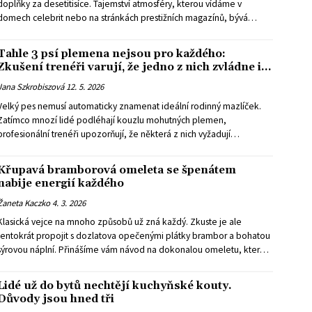
doplňky za desetitisíce. Tajemství atmosféry, kterou vídáme v
domech celebrit nebo na stránkách prestižních magazínů, bývá
překvapivě jednoduché.
Tahle 3 psí plemena nejsou pro každého:
Zkušení trenéři varují, že jedno z nich zvládne i
smečku vlků
Jana Szkrobiszová
12. 5. 2026
Velký pes nemusí automaticky znamenat ideální rodinný mazlíček.
Zatímco mnozí lidé podléhají kouzlu mohutných plemen,
profesionální trenéři upozorňují, že některá z nich vyžadují
zkušenosti, pevnou ruku a životní styl, který běžná domácnost
jednoduše nabídnout nedokáže.
Křupavá bramborová omeleta se špenátem
nabije energií každého
Žaneta Kaczko
4. 3. 2026
Klasická vejce na mnoho způsobů už zná každý. Zkuste je ale
tentokrát propojit s dozlatova opečenými plátky brambor a bohatou
sýrovou náplní. Přinášíme vám návod na dokonalou omeletu, kterou
si můžete snadno upravit podle vlastní chuti a nálady.
Lidé už do bytů nechtějí kuchyňské kouty.
Důvody jsou hned tři