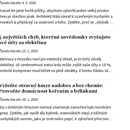
Žaneta Kaczko
4. 3. 2026
Dvacet let jsme bořili příčky, abychom vytvořili jeden velký prostor.
Dnes je všechno jinak. Architekti hlásí návrat k uzavřeným kuchyním a
investoři si připlácejí za soukromí a ticho. Zjistěte, proč se „obývák s
koutem“ stává přežitkem a jak vypadá moderní kuchyně roku 2026.
5 největších chyb, kterými nevědomky zvyšujete
své účty za elektřinu
Žaneta Kaczko
23. 2. 2026
Námraza v mrazáku není jen estetický detail, je to tichý zloděj
elektřiny. Již centimetrová vrstva ledu může zvýšit vaše účty o 10 %,
protože kompresor musí běžet na plné obrátky. V tomto článku vám
ukážeme, jak pomocí jednoduchého triku s glycerinem a správného
uspořádání potravin zkrotit spotřebu vaší lednice a ušetřit.
Vyžeňte otravný hmyz nadobro a bez chemie:
Provoňte domácnost kořením a bylinkami
Žaneta Kaczko
28. 1. 2026
Boj s dotěrným hmyzem nemusí znamenat zamoření bytu toxickými
spreji. Zjistěte, jak využít sílu bylinek, esenciálních olejů a běžných
kuchyňských surovin, jako je ocet nebo pepř, k vytvoření přirozené
bariéry proti komárům, mravencům i pavoukům.