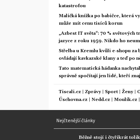
katastrofou
Maličká knížka po babičce, která vy
může mít cenu tisíců korun
„Azbest IT světa“: 70 % světových
jazyce z roku 1959. Nikdo ho neum
Střelba u Kremlu kvůli e-shopu za 
ovládají kavkazské klany a teď po n
Tato matematická hádanka nachytala u
správně spočítají jen lidé, kteří zn
Tiscali.cz
|
Zprávy
|
Sport
|
Ženy
|
C
Úschovna.cz
|
Nedd.cz
|
Moulík.cz
Nejčtenější články
Běžně stojí i čtyřikrát tolik