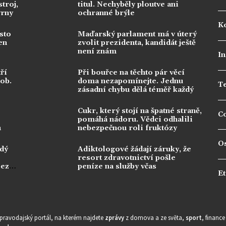
troj,
titul. Nechyběly ploutve ani
vrny
ochranné brýle
Ko
sto
Maďarský parlament má v úterý
en
zvolit prezidenta, kandidát ještě
není znám
In
ří
Při bouřce na těchto pár věcí
dob.
doma nezapomínejte. Jednu
T
zásadní chybu dělá téměř každý
Cukr, který stojí na špatné straně,
C
pomáhá nádoru. Vědci odhalili
n
nebezpečnou roli fruktózy
O
ždý
Adiktologové žádají záruky, že
resort zdravotnictví pošle
bez
peníze na služby včas
Et
zpravodajský portál, na kterém najdete
zprávy
z domova a ze světa,
sport
, financ