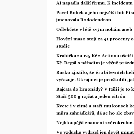
AI napadla další firmu. K incidentu
Pavel Bobek a jeho největší hit: P
jmenovala Rododendron
Odlehčete v létě svým nohám aneb 
Hovězí maso stojí za 41 procenty o
studie
Krabička za 125 Kč z Actionu ušetří 
Kč. Regál s nářadím je věčně prázd
Rusko zjistilo, že éra bitevních he
vyřazuje. Ukrajinci je proškolili, j
Rajčata do limonády? V Itálii je to 
Stačí 500 g rajčat a jeden citrón
Kvete i v zimě a stačí mu kousek ko
můra zahrádkářů, dá se ho ale zbav
Nejhloupější znamení zvěrokruhu: 4
Ve vzduchu vydržel jen devět minut.