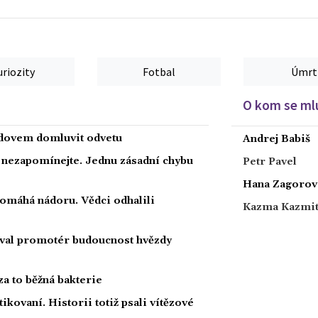
uriozity
Fotbal
Úmrt
O kom se mlu
radovem domluvit odvetu
Andrej Babiš
a nezapomínejte. Jednu zásadní chybu
Petr Pavel
Hana Zagorov
 pomáhá nádoru. Vědci odhalili
Kazma Kazmi
oval promotér budoucnost hvězdy
za to běžná bakterie
tikovaní. Historii totiž psali vítězové