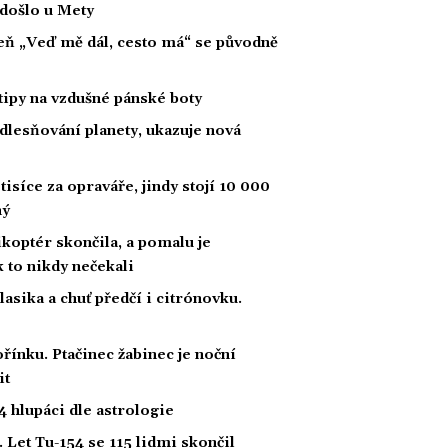
 došlo u Mety
íseň „Veď mě dál, cesto má“ se původně
tipy na vzdušné pánské boty
dlesňování planety, ukazuje nová
tisíce za opraváře, jindy stojí 10 000
ný
likoptér skončila, a pomalu je
ak to nikdy nečekali
klasika a chuť předčí i citrónovku.
řínku. Ptačinec žabinec je noční
it
 hlupáci dle astrologie
 Let Tu-154 se 115 lidmi skončil