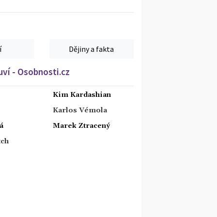
í
Dějiny a fakta
ví - Osobnosti.cz
Kim Kardashian
Karlos Vémola
á
Marek Ztracený
tch