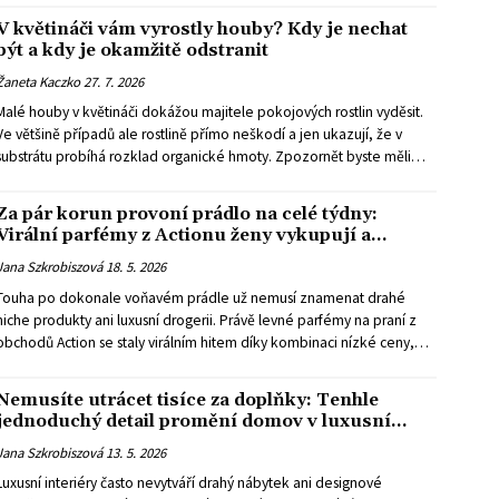
V květináči vám vyrostly houby? Kdy je nechat
být a kdy je okamžitě odstranit
Žaneta Kaczko
27. 7. 2026
Malé houby v květináči dokážou majitele pokojových rostlin vyděsit.
Ve většině případů ale rostlině přímo neškodí a jen ukazují, že v
substrátu probíhá rozklad organické hmoty. Zpozornět byste měli
hlavně tehdy, když je půda dlouhodobě mokrá nebo se k houbám
mohou dostat děti a zvířata.
Za pár korun provoní prádlo na celé týdny:
Virální parfémy z Actionu ženy vykupují a
domácnost voní jako luxusní hotel
Jana Szkrobiszová
18. 5. 2026
Touha po dokonale voňavém prádle už nemusí znamenat drahé
niche produkty ani luxusní drogerii. Právě levné parfémy na praní z
obchodů Action se staly virálním hitem díky kombinaci nízké ceny,
intenzivní vůně a překvapivě dlouhé výdrže.
Nemusíte utrácet tisíce za doplňky: Tenhle
jednoduchý detail promění domov v luxusní
interiér plný elegance
Jana Szkrobiszová
13. 5. 2026
Luxusní interiéry často nevytváří drahý nábytek ani designové