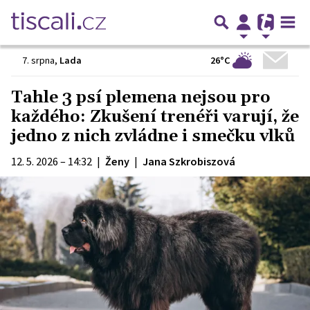
26°C
7. srpna
,
Lada
Tahle 3 psí plemena nejsou pro
každého: Zkušení trenéři varují, že
jedno z nich zvládne i smečku vlků
12. 5. 2026 – 14:32
|
Ženy
|
Jana Szkrobiszová