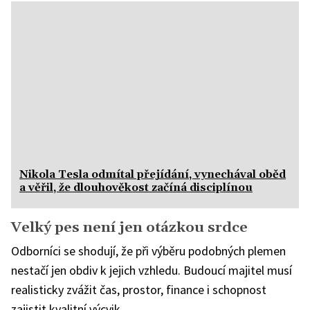
Nikola Tesla odmítal přejídání, vynechával oběd
a věřil, že dlouhověkost začíná disciplínou
Velký pes není jen otázkou srdce
Odborníci se shodují, že při výběru podobných plemen
nestačí jen obdiv k jejich vzhledu. Budoucí majitel musí
realisticky zvážit čas, prostor, finance i schopnost
zajistit kvalitní výcvik.