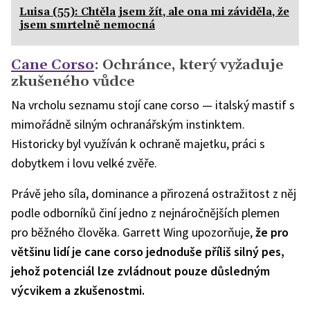
Luisa (55): Chtěla jsem žít, ale ona mi záviděla, že
jsem smrtelně nemocná
Cane Corso
: Ochránce, který vyžaduje
zkušeného vůdce
Na vrcholu seznamu stojí cane corso — italský mastif s
mimořádně silným ochranářským instinktem.
Historicky byl využíván k ochraně majetku, práci s
dobytkem i lovu velké zvěře.
Právě jeho síla, dominance a přirozená ostražitost z něj
podle odborníků činí jedno z nejnáročnějších plemen
pro běžného člověka. Garrett Wing upozorňuje,
že pro
většinu lidí je cane corso jednoduše příliš silný pes,
jehož potenciál lze zvládnout pouze důsledným
výcvikem a zkušenostmi.