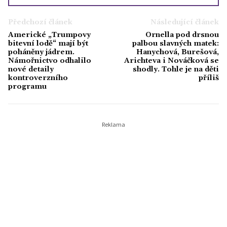
lidech kolem sebe. Věří, že dobrý text
může být stejně silný jako dobrý parfém,
Předchozí článek
Následující článek
který ve vás zanechá stopu.
Americké „Trumpovy
Ornella pod drsnou
bitevní lodě“ mají být
palbou slavných matek:
poháněny jádrem.
Hanychová, Burešová,
Námořnictvo odhalilo
Arichteva i Nováčková se
nové detaily
shodly. Tohle je na děti
kontroverzního
příliš
programu