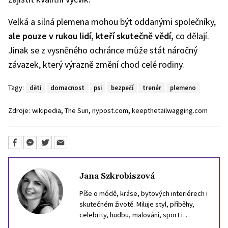
Velká a silná plemena mohou být oddanými společníky,
ale pouze v rukou lidí, kteří skutečně vědí,
co dělají.
Jinak se z vysněného ochránce může stát náročný
závazek, který výrazně změní chod celé rodiny.
Tagy:
děti
domacnost
psi
bezpečí
trenér
plemeno
,
,
,
Zdroje:
wikipedia
The Sun
nypost.com
keepthetailwagging.com
Jana Szkrobiszová
Píše o módě, kráse, bytových interiérech i
skutečném životě. Miluje styl, příběhy,
celebrity, hudbu, malování, sport i
cestování. Inspiraci hledá ve světě, i v