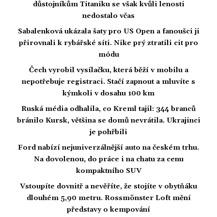
důstojníkům Titaniku se však kvůli lenosti
nedostalo včas
Sabalenková ukázala šaty pro US Open a fanoušci ji
přirovnali k rybářské síti. Nike prý ztratili cit pro
módu
Čech vyrobil vysílačku, která běží v mobilu a
nepotřebuje registraci. Stačí zapnout a mluvíte s
kýmkoli v dosahu 100 km
Ruská média odhalila, co Kreml tajil: 344 branců
bránilo Kursk, většina se domů nevrátila. Ukrajinci
je pohřbili
Ford nabízí nejuniverzálnější auto na českém trhu.
Na dovolenou, do práce i na chatu za cenu
kompaktního SUV
Vstoupíte dovnitř a nevěříte, že stojíte v obytňáku
dlouhém 5,90 metru. Rossmönster Loft mění
představy o kempování