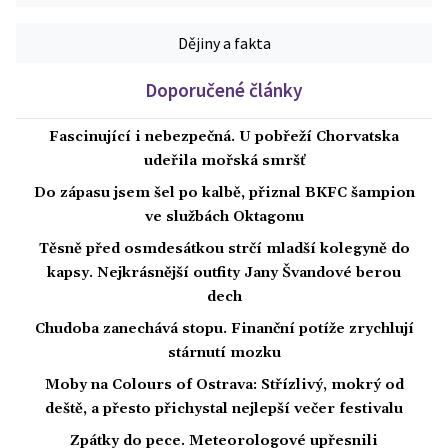
Dějiny a fakta
Doporučené články
Fascinující i nebezpečná. U pobřeží Chorvatska
udeřila mořská smršť
Do zápasu jsem šel po kalbě, přiznal BKFC šampion
ve službách Oktagonu
Těsně před osmdesátkou strčí mladší kolegyně do
kapsy. Nejkrásnější outfity Jany Švandové berou
dech
Chudoba zanechává stopu. Finanční potíže zrychlují
stárnutí mozku
Moby na Colours of Ostrava: Střízlivý, mokrý od
deště, a přesto přichystal nejlepší večer festivalu
Zpátky do pece. Meteorologové upřesnili