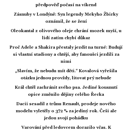
předpověď počasí na víkend
Zásnuby v Londýně: Syn legendy Mekyho Žbirky
oznámil, že se žení
Oleokantal z olivového oleje chrání mozek myší, u
lidí zatím chybí důkaz
Proč Adele a Shakira přestaly jezdit na turné: Budují
si vlastní stadiony a chtějí, aby fanoušci jezdili za
nimi
„Slavím, že nebudu mít děti." Kovalová vyřešila
otázku jednou provždy, litovat prý nebude
Král chtěl zachránit svého psa. Jediné kousnutí
opice změnilo dějiny celého Řecka
Dacii sesadil z trůnu Renault, prodeje nového
modelu vyletěly o 372 % za jediný rok. Češi ale
jedou svojí pohádku
Varování před ledovcem dorazilo včas. K