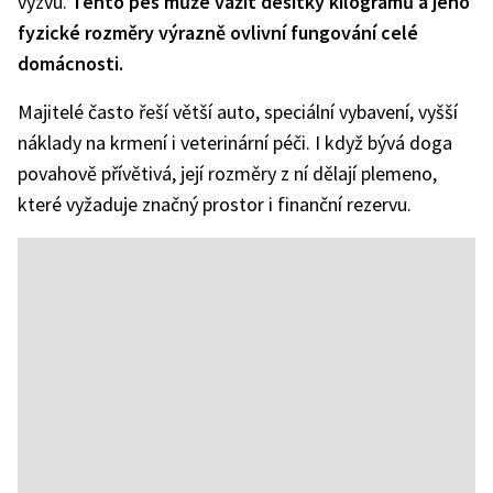
výzvu.
Tento pes může vážit desítky kilogramů a jeho
fyzické rozměry výrazně ovlivní fungování celé
domácnosti.
Majitelé často řeší větší auto, speciální vybavení, vyšší
náklady na krmení i veterinární péči. I když bývá doga
povahově přívětivá, její rozměry z ní dělají plemeno,
které vyžaduje značný prostor i finanční rezervu.