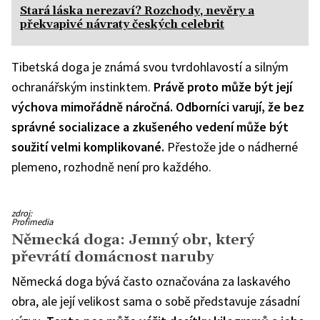
Stará láska nerezaví? Rozchody, nevěry a
překvapivé návraty českých celebrit
Tibetská doga je známá svou tvrdohlavostí a silným
ochranářským instinktem.
Právě proto může být její
výchova mimořádně náročná. Odborníci varují, že bez
správné socializace a zkušeného vedení může být
soužití velmi komplikované.
Přestože jde o nádherné
plemeno, rozhodně není pro každého.
zdroj:
Profimedia
Německá doga: Jemný obr, který
převrátí domácnost naruby
Německá doga bývá často označována za laskavého
obra, ale její velikost sama o sobě představuje zásadní