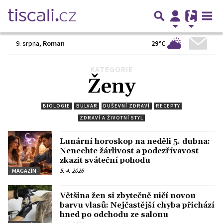
29°C
9. srpna
,
Roman
KATEGORIE
Předchozí
1
…
49
50
51
52
53
…
1088
Další
Ženy
BIOLOGIE
BULVAR
DUŠEVNÍ ZDRAVÍ
RECEPTY
ZDRAVÍ A ŽIVOTNÍ STYL
Lunární horoskop na neděli 5. dubna:
Nenechte žárlivost a podezřívavost
zkazit sváteční pohodu
5. 4. 2026
MAGAZÍN
Většina žen si zbytečně ničí novou
barvu vlasů: Nejčastější chyba přichází
hned po odchodu ze salonu