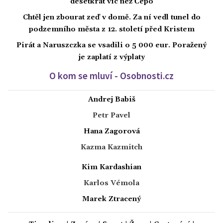
desetkrát víc než Čepo
Chtěl jen zbourat zeď v domě. Za ní vedl tunel do
podzemního města z 12. století před Kristem
Pirát a Naruszczka se vsadili o 5 000 eur. Poražený
je zaplatí z výplaty
O kom se mluví - Osobnosti.cz
Andrej Babiš
Petr Pavel
Hana Zagorová
Kazma Kazmitch
Kim Kardashian
Karlos Vémola
Marek Ztracený