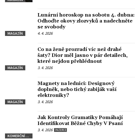
Lunární horoskop na sobotu 4. dubna:
Odhoďte okovy zlozvyků a nadechněte
se svobody
4. 4. 2026
MAGAZÍN
Co na ženě prozradí víc než drahé
šaty? Dior měl jasno v pár detailech,
které nejdou přehlédnout
3. 4. 2026
MAGAZÍN
Magnety na lednici: Designový
doplněk, nebo tichý zabiják vaší
elektroniky?
3. 4. 2026
MAGAZÍN
Jak Kontroly Gramatiky Pomáhají
Identifikovat Běžné Chyby V Psaní
3. 4. 2026
INZERCE
KOMERČNÍ SDĚLENÍ