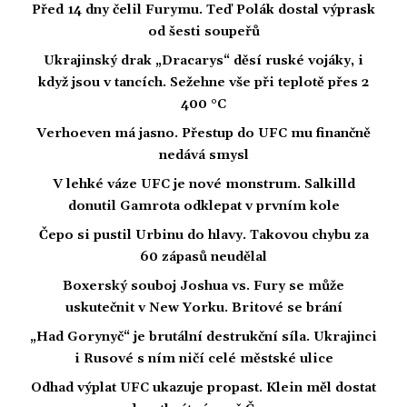
Před 14 dny čelil Furymu. Teď Polák dostal výprask
od šesti soupeřů
Ukrajinský drak „Dracarys“ děsí ruské vojáky, i
když jsou v tancích. Sežehne vše při teplotě přes 2
400 °C
Verhoeven má jasno. Přestup do UFC mu finančně
nedává smysl
V lehké váze UFC je nové monstrum. Salkilld
donutil Gamrota odklepat v prvním kole
Čepo si pustil Urbinu do hlavy. Takovou chybu za
60 zápasů neudělal
Boxerský souboj Joshua vs. Fury se může
uskutečnit v New Yorku. Britové se brání
„Had Gorynyč“ je brutální destrukční síla. Ukrajinci
i Rusové s ním ničí celé městské ulice
Odhad výplat UFC ukazuje propast. Klein měl dostat