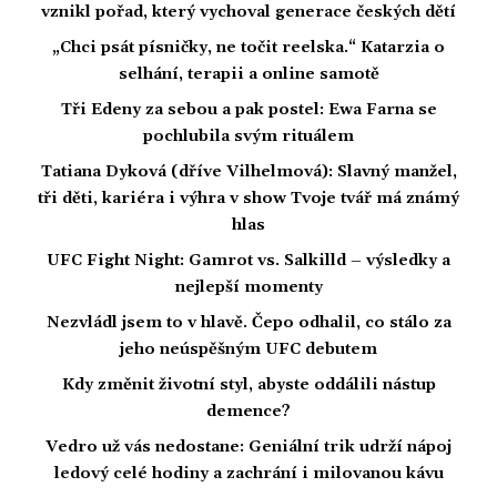
vznikl pořad, který vychoval generace českých dětí
„Chci psát písničky, ne točit reelska.“ Katarzia o
selhání, terapii a online samotě
Tři Edeny za sebou a pak postel: Ewa Farna se
pochlubila svým rituálem
Tatiana Dyková (dříve Vilhelmová): Slavný manžel,
tři děti, kariéra i výhra v show Tvoje tvář má známý
hlas
UFC Fight Night: Gamrot vs. Salkilld – výsledky a
nejlepší momenty
Nezvládl jsem to v hlavě. Čepo odhalil, co stálo za
jeho neúspěšným UFC debutem
Kdy změnit životní styl, abyste oddálili nástup
demence?
Vedro už vás nedostane: Geniální trik udrží nápoj
ledový celé hodiny a zachrání i milovanou kávu