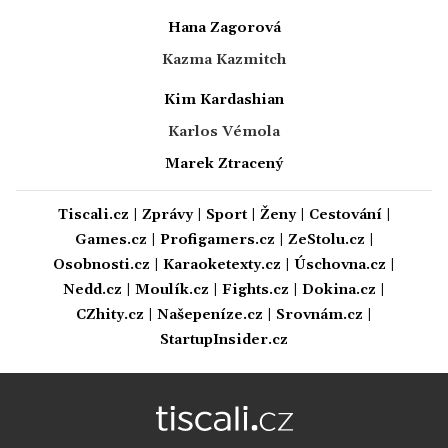
Hana Zagorová
Kazma Kazmitch
Kim Kardashian
Karlos Vémola
Marek Ztracený
Tiscali.cz
|
Zprávy
|
Sport
|
Ženy
|
Cestování
|
Games.cz
|
Profigamers.cz
|
ZeStolu.cz
|
Osobnosti.cz
|
Karaoketexty.cz
|
Úschovna.cz
|
Nedd.cz
|
Moulík.cz
|
Fights.cz
|
Dokina.cz
|
CZhity.cz
|
Našepeníze.cz
|
Srovnám.cz
|
StartupInsider.cz