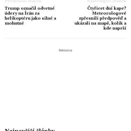
Předchozí článek
Následující článek
Trump označil odvetné
Čtyřicet dní kape?
údery na Írán za
Meteorologové
helikoptéru jako silné a
zpřesnili předpověď a
mohutné
ukázali na mapě, kolik a
kde naprší