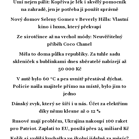
Umí nejen pálit: Kopřiva je lék i skvělý pomocník
na zahradě, jen je potřeba ji použít správně
Nový domov Seleny Gomez v Beverly Hills: Vlastní
kino i luxus, který překvapí
Ze sirotčince až na vrchol módy: Neuvěřitelný
příběh Coco Chanel
Měla to doma půlka republiky. Za tuhle sadu
skleniček s bublinkami dnes sběratelé nabízejí až
50 000 Kč
V autě bylo 60 °C a pes uvnitř přestával dýchat.
Policie našla majitele přímo na místě, bylo jim to
jedno
Dánský zvyk, který se šíří i u nás. Účet za elektřinu
díky němu klesne až o 12 %
Rusové mají problém, Ukrajina nakoupí 100 raket
pro Patriot. Zaplatí to EU, posílá přes 24 miliard Kč
Kolik si vydělá kuchařka ve školní jídelně za měsíc?