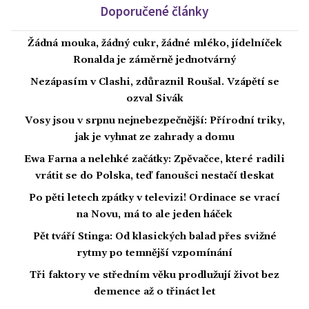
Doporučené články
Žádná mouka, žádný cukr, žádné mléko, jídelníček
Ronalda je záměrně jednotvárný
Nezápasím v Clashi, zdůraznil Roušal. Vzápětí se
ozval Sivák
Vosy jsou v srpnu nejnebezpečnější: Přírodní triky,
jak je vyhnat ze zahrady a domu
Ewa Farna a nelehké začátky: Zpěvačce, které radili
vrátit se do Polska, teď fanoušci nestačí tleskat
Po pěti letech zpátky v televizi! Ordinace se vrací
na Novu, má to ale jeden háček
Pět tváří Stinga: Od klasických balad přes svižné
rytmy po temnější vzpomínání
Tři faktory ve středním věku prodlužují život bez
demence až o třináct let