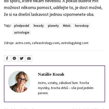
do sporů, které nikam nevedou. A pokud budete mít
možnost někomu pomoct, udělejte to, je dost možné,
že si na dnešní laskavost jednou vzpomenete oba.
Tagy:
předpověď
hvezdy
planety
Měsíc
horoskop
astrologie
,
,
Zdroje:
astro.com
cafeastrology.com
astrologyking.com
Natálie Kozak
Astro, vztahy, zákulisní šum. Trocha
mystiky, trocha drbů – vše pod jedním
perem.