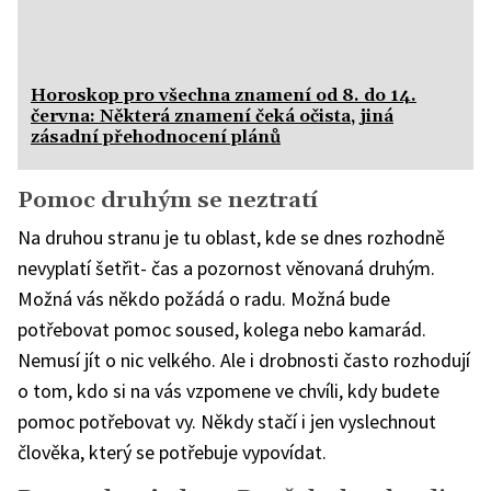
Horoskop pro všechna znamení od 8. do 14.
června: Některá znamení čeká očista, jiná
zásadní přehodnocení plánů
Pomoc druhým se neztratí
Na druhou stranu je tu oblast, kde se dnes rozhodně
nevyplatí šetřit- čas a pozornost věnovaná druhým.
Možná vás někdo požádá o radu. Možná bude
potřebovat pomoc soused, kolega nebo kamarád.
Nemusí jít o nic velkého. Ale i drobnosti často rozhodují
o tom, kdo si na vás vzpomene ve chvíli, kdy budete
pomoc potřebovat vy. Někdy stačí i jen vyslechnout
člověka, který se potřebuje vypovídat.