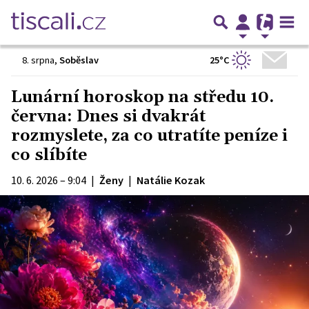
25°C
8. srpna
,
Soběslav
Lunární horoskop na středu 10.
června: Dnes si dvakrát
rozmyslete, za co utratíte peníze i
co slíbíte
10. 6. 2026 – 9:04
|
Ženy
|
Natálie Kozak