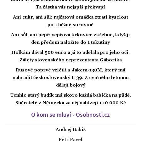
Ta částka vás nejspíš překvapí
Ani cukr, ani sůl: rajčatová omáčka ztratí kyselost
po 1 běžné surovině
Ani sůl, ani pepř: vepřová krkovice zkřehne, když ji
den předem naložíte do 1 tekutiny
Holkám dával 500 euro a já to udělala pro jeho oči.
Zálety slovenského reprezentanta Gáboríka
Rusové poprvé vzlétli s Jakem-130M, který má
nahradit československý L-39. Z cvičného letounu
dělají bojový
Tenhle starý budík má skoro každá babička na půdě.
Sběratelé z Německa za něj nabízejí i 10 000 Kč
O kom se mluví - Osobnosti.cz
Andrej Babiš
Petr Pavel