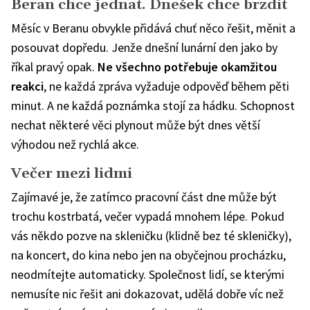
Beran chce jednat. Dnešek chce brzdit
Měsíc v Beranu obvykle přidává chuť něco řešit, měnit a
posouvat dopředu. Jenže dnešní lunární den jako by
říkal pravý opak.
Ne všechno potřebuje okamžitou
reakci
, ne každá zpráva vyžaduje odpověď během pěti
minut. A ne každá poznámka stojí za hádku. Schopnost
nechat některé věci plynout může být dnes větší
výhodou než rychlá akce.
Večer mezi lidmi
Zajímavé je, že zatímco pracovní část dne může být
trochu kostrbatá, večer vypadá mnohem lépe. Pokud
vás někdo pozve na skleničku (klidně bez té skleničky),
na koncert, do kina nebo jen na obyčejnou procházku,
neodmítejte automaticky. Společnost lidí, se kterými
nemusíte nic řešit ani dokazovat, udělá dobře víc než