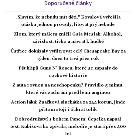
Doporučené články
„Slavím, že nebudu mít děti." Kovalová vyřešila
otázku jednou provždy, litovat prý nebude
Zlom, který málem zničil Gaia Mesiah: Alkohol,
závislost, ticho a návrat k hudbě
Ústřice dokázaly vyfiltrovat celý Chesapeake Bay za
týden, dnes to trvá přes rok
Pět klipů Guns N‘ Roses, které se zapsaly do
rockové historie
Z auta rovnou na neschopenku? Pravidlo 5 minut,
které vás zachrání před letní angínou
Action láká: Značková sluchátka za 244 korun, jinde
přitom stojí i třikrát tolik
Dobrodružství s bohem Panem: Čepelka napsal
text, Kubišová ho zpívala, melodie je stará přes 400
let