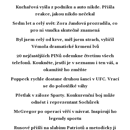
Kuchařová vyšla z podniku a auto nikde. Přišla
reakce, jakou nikdo nečekal
Sedm let a celý svět: Zora Jandová prozradila, co
pro ni vnučka skutečně znamená
Byl jsem celý od krve, měl jsem strach, vylíčil
Vémola dramatické krmení lvů
20 nejčastějších PINů odemkne čtvrtinu všech
telefonů. Koukněte, jestli je v seznamu i ten váš, a
okamžitě ho změňte
Poppeck rychle dostane druhou šanci v UFC. Vrací
se do polotěžké váhy
Přetlak v záloze Sparty. Konkurenční boj může
odnést i reprezentant Sochůrek
McGregor po operaci věří v návrat. Inspirují ho
legendy sportu
Rusové přišli na slabinu Patriotů a metodicky ji