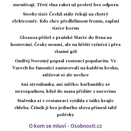
zneužívají. Třetí vlna raket už proletí bez odporu
Stovky tisíc Čechů stále čekají na chytrý
elektroměr. Kdo chce předběhnout frontu, zaplatí
tisíce korun
Glossoa přišel z pražské Slavie do Brna na
hostování. Česky neumí, ale na hřišti vyčnívá i přes
vlastní gól
Ondřej Novotný popsal rostoucí popularitu. Ve
Varech ho fanoušci zastavovali na každém kroku,
stěžovat si ale nechce
Ani strouhanka, ani mléko: karbanátky se
nerozpadnou, když do masa přidáte 1 surovinu
Stařenka si v restauraci vytáhla z tašky krajíc
chleba. Číšník jí bez jediného slova přinesl talíř
polévky
O kom se mluví - Osobnosti.cz