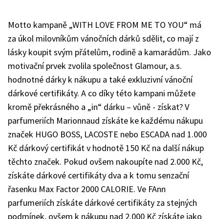
Motto kampaně „WITH LOVE FROM ME TO YOU“ má
za úkol milovníkům vánočních dárků sdělit, co mají z
lásky koupit svým přátelům, rodině a kamarádům. Jako
motivační prvek zvolila společnost Glamour, a.s.
hodnotné dárky k nákupu a také exkluzivní vánoční
dárkové certifikáty. A co díky této kampani můžete
kromě překrásného a „in“ dárku – vůně - získat? V
parfumeriích Marionnaud získáte ke každému nákupu
značek HUGO BOSS, LACOSTE nebo ESCADA nad 1.000
Kč dárkový certifikát v hodnotě 150 Kč na další nákup
těchto značek. Pokud ovšem nakoupíte nad 2.000 Kč,
získáte dárkové certifikáty dva a k tomu senzační
řasenku Max Factor 2000 CALORIE. Ve FAnn
parfumeriích získáte dárkové certifikáty za stejných
podmínek, ovšem k nákupu nad 2.000 Kč získáte jako