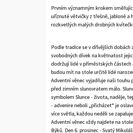
Prvním významným krokem směřujícím
uříznuté větvičky z třešně, jabloně 
rozkvetlých malých drobných kvítečk
Podle tradice se v dřívějších dobách 
svobodných dívek na květnatost jejich
dodržují lidé v příměstských částech 
budou mít na stole určitě lidé naroz
Adventní věnec vyjadřuje naši touhu p
před zimním slunovratem málo. Slunce
symbolem Slunce - života, naděje, tep
- advenire neboli „přicházet“ je oslav
více světla, každou neděli se zapaluje
Adventní věnec vždy najdete na stol
Býků. Den 6. prosinec - Svatý Mikuláš