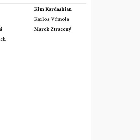
Kim Kardashian
Karlos Vémola
á
Marek Ztracený
tch