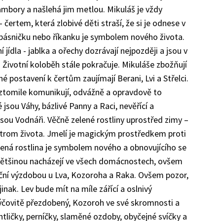
mbory a našlehá jim metlou. Mikuláš je vždy
ertem, která zlobivé děti straší, že si je odnese v
 básničku nebo říkanku je symbolem nového života.
 jídla - jablka a ořechy dozrávají nejpozději a jsou v
 Životní koloběh stále pokračuje. Mikuláše zbožňují
 postavení k čertům zaujímají Berani, Lvi a Střelci.
oztomile komunikují, odvážně a opravdově to
é jsou Váhy, bázlivé Panny a Raci, nevěřící a
 jsou Vodnáři. Věčně zelené rostliny uprostřed zimy –
 strom života. Jmelí je magickým prostředkem proti
lená rostlina je symbolem nového a obnovujícího se
povětšinou nacházejí ve všech domácnostech, ovšem
oční výzdobou u Lva, Kozoroha a Raka. Ovšem pozor,
nak. Lev bude mít na míle zářící a oslnivý
kýčovitě přezdobený, Kozoroh ve své skromnosti a
entličky, perníčky, slaměné ozdoby, obyčejné svíčky a