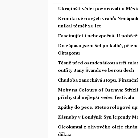
Ukrajinští vědci pozorovali u Měs
Kronika sériových vrahů: Nenápadný
unikal téměř 20 let
Fascinující i nebezpečná. U pobře
Do zápasu jsem šel po kalbě, přiz
Oktagonu
Těsně před osmdesátkou strčí mlad
outfity Jany Švandové berou dech
Chudoba zanechává stopu. Finanční 
Moby na Colours of Ostrava: Střízl
přichystal nejlepší večer festivalu
Zpátky do pece. Meteorologové upř
Zásnuby v Londýně: Syn legendy Me
Oleokantal z olivového oleje chrán
důkaz