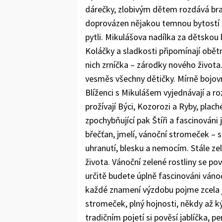
dárečky, zlobivým dětem rozdává bra
doprovázen nějakou temnou bytostí - č
pytli. Mikulášova nadílka za dětskou
Koláčky a sladkosti připomínají obětní
nich zrníčka – zárodky nového života.
vesměs všechny dětičky. Mírně bojovné
Blíženci s Mikulášem vyjednávají a r
prožívají Býci, Kozorozi a Ryby, plach
zpochybňující pak Štíři a fascinováni
břečťan, jmelí, vánoční stromeček –
uhranutí, blesku a nemocím. Stále ze
života. Vánoční zelené rostliny se 
určitě budete úplně fascinováni ván
každé znamení výzdobu pojme zcela ji
stromeček, plný hojnosti, někdy až 
tradičním pojetí si pověsí jablíčka, p