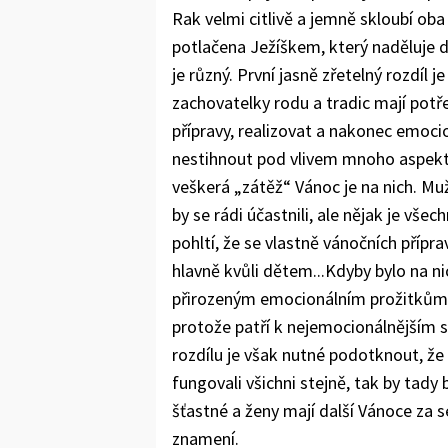
Rak velmi citlivě a jemně skloubí ob
potlačena Ježíškem, který naděluje
je různý. První jasně zřetelný rozdíl 
zachovatelky rodu a tradic mají pot
přípravy, realizovat a nakonec emocio
nestihnout pod vlivem mnoho aspekt
veškerá „zátěž“ Vánoc je na nich. Muži
by se rádi účastnili, ale nějak je vše
pohltí, že se vlastně vánočních příp
hlavně kvůli dětem...Kdyby bylo na ni
přirozeným emocionálním prožitkům a
protože patří k nejemocionálnějším
rozdílu je však nutné podotknout, že 
fungovali všichni stejně, tak by tady
šťastné a ženy mají další Vánoce za s
znamení.