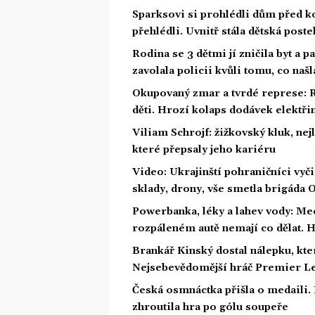
Sparksovi si prohlédli dům před ko
přehlédli. Uvnitř stála dětská poste
Rodina se 3 dětmi jí zničila byt a p
zavolala policii kvůli tomu, co našl
Okupovaný zmar a tvrdé represe: 
děti. Hrozí kolaps dodávek elektři
Viliam Schrojf: žižkovský kluk, nej
které přepsaly jeho kariéru
Video: Ukrajinští pohraničníci vyči
sklady, drony, vše smetla brigáda
Powerbanka, léky a lahev vody: Mec
rozpáleném autě nemají co dělat. H
Brankář Kinský dostal nálepku, kte
Nejsebevědomější hráč Premier L
Česká osmnáctka přišla o medaili.
zhroutila hra po gólu soupeře