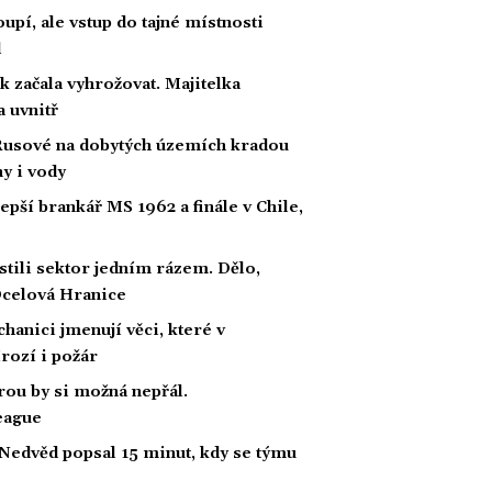
upí, ale vstup do tajné místnosti
l
ak začala vyhrožovat. Majitelka
a uvnitř
Rusové na dobytých územích kradou
ny i vody
lepší brankář MS 1962 a finále v Chile,
stili sektor jedním rázem. Dělo,
 Ocelová Hranice
hanici jmenují věci, které v
rozí i požár
rou by si možná nepřál.
eague
 Nedvěd popsal 15 minut, kdy se týmu