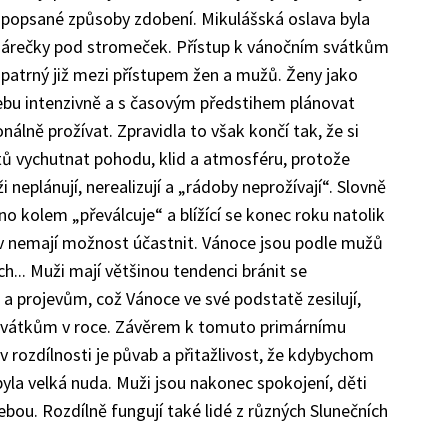
a popsané způsoby zdobení. Mikulášská oslava byla
 dárečky pod stromeček. Přístup k vánočním svátkům
je patrný již mezi přístupem žen a mužů. Ženy jako
řebu intenzivně a s časovým předstihem plánovat
nálně prožívat. Zpravidla to však končí tak, že si
ů vychutnat pohodu, klid a atmosféru, protože
 neplánují, nerealizují a „rádoby neprožívají“. Slovně
chno kolem „převálcuje“ a blížící se konec roku natolik
rav nemají možnost účastnit. Vánoce jsou podle mužů
ch... Muži mají většinou tendenci bránit se
 projevům, což Vánoce ve své podstatě zesilují,
 svátkům v roce. Závěrem k tomuto primárnímu
v rozdílnosti je půvab a přitažlivost, že kdybychom
 byla velká nuda. Muži jsou nakonec spokojení, děti
ebou. Rozdílně fungují také lidé z různých Slunečních