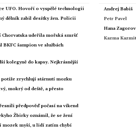
íce UFO. Hovoří o vyspělé technologii
Andrej Babiš
 dělník zabil desítky žen. Policii
Petr Pavel
Hana Zagorov
ží Chorvatska udeřila mořská smršť
Kazma Kazmi
nal BKFC šampion ve službách
ší kolegyně do kapsy. Nejkrásnější
potíže zrychlují stárnutí mozku
ivý, mokrý od deště, a přesto
esnili předpověď počasí na víkend
kyho Žbirky oznámil, že se žení
í mozek myší, u lidí zatím chybí