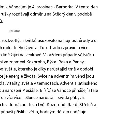
 k Vánocům je 4. prosinec - Barborka. V tento den
a hrušky rozdávají odměnu na Štědrý den v podobě
ů.
z rozkvetlých kvítků usuzovalo na hojnost úrody a u
 milostného života. Tuto tradici zpravidla více
a lidé žijící na venkově. V každém případě větvičku
ení ve znamení Kozoroha, Býka, Raka a Panny.
o světle, kterého je díky narůstající tmě v období
 je energie života. Svíce na adventním věnci jsou
la, vitality, světla v temnotách. Advent z latinského
ou narození Mesiáše. Blížící se Vánoce přinášejí stále
 o svíci více – Slunce narůstá – světla přibývá.
ech v domácnostech Lvů, Kozorohů, Raků, Střelců a
 přináší příslib světla, hodným dětem naděluje