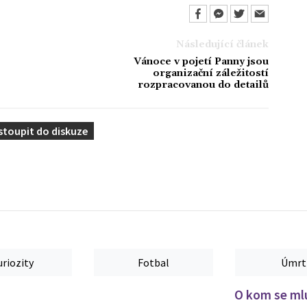
Následující článek
Vánoce v pojetí Panny jsou
organizační záležitostí
rozpracovanou do detailů
stoupit do diskuze
uriozity
Fotbal
Úmrt
O kom se mlu