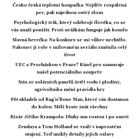
Česko česká teplotní houpačka: Nejdřív rozpálená
pec, pak najednou ostrý zlom
Psychologický trik, který odzbrojí člověka, co se
vás snaží ponížit. Proti urážkám funguje jak kouzlo
Slavná herečka: Na konkurz se mi vůbec nechtělo.
Nakonec jí role v milovaném seriálu změnila celý
život
UFC s Procházkou v Praze? Kincl pro samuraje
našel potenciálního soupeře
Stín ze solárních panelů šetří vodu i plodiny,
agrivoltaika mění pravidla hry
Pět skladeb od Rag’n’Bone Man, které vás dostanou
do kolen: Měli byste znát všechny
Bizár Jiřího Krampola: Dluhy mu rostou i po smrti
Zendaya a Tom Holland se vzali v naprostém
utajení. Teď unikly detaily jejich oslavy