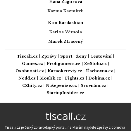
Hana Zagorová
Kazma Kazmitch
Kim Kardashian
Karlos Vémola
Marek Ztracený
Tiscali.cz
|
Zprávy
|
Sport
|
Ženy
|
Cestování
|
Games.cz
|
Profigamers.cz
|
ZeStolu.cz
|
Osobnosti.cz
|
Karaoketexty.cz
|
Úschovna.cz
|
Nedd.cz
|
Moulík.cz
|
Fights.cz
|
Dokina.cz
|
CZhity.cz
|
Našepeníze.cz
|
Srovnám.cz
|
StartupInsider.cz
Tiscali.cz
je český zpravodajský portál, na kterém najdete
zprávy
z domova