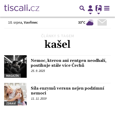
33°C
10. srpna
,
Vavřinec
ČLÁNKY S TAGEM
kašel
Nemoc, kterou ani rentgen neodhalí,
postihuje stále více Čechů
25. 9. 2025
MAGAZÍN
Síla enzymů versus nejen podzimní
nemoci
11. 11. 2019
ZDRAVÍ