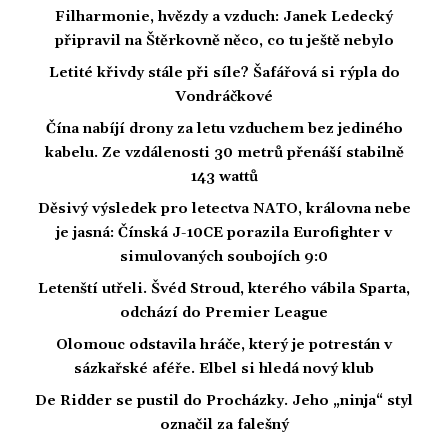
Filharmonie, hvězdy a vzduch: Janek Ledecký
připravil na Štěrkovně něco, co tu ještě nebylo
Letité křivdy stále při síle? Šafářová si rýpla do
Vondráčkové
Čína nabíjí drony za letu vzduchem bez jediného
kabelu. Ze vzdálenosti 30 metrů přenáší stabilně
143 wattů
Děsivý výsledek pro letectva NATO, královna nebe
je jasná: Čínská J-10CE porazila Eurofighter v
simulovaných soubojích 9:0
Letenští utřeli. Švéd Stroud, kterého vábila Sparta,
odchází do Premier League
Olomouc odstavila hráče, který je potrestán v
sázkařské aféře. Elbel si hledá nový klub
De Ridder se pustil do Procházky. Jeho „ninja“ styl
označil za falešný