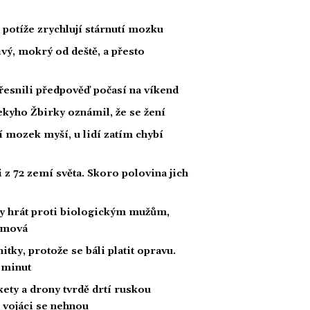
potíže zrychlují stárnutí mozku
ivý, mokrý od deště, a přesto
esnili předpověď počasí na víkend
kyho Žbirky oznámil, že se žení
í mozek myší, u lidí zatím chybí
z 72 zemí světa. Skoro polovina jich
by hrát proti biologickým mužům,
amová
itky, protože se báli platit opravu.
5 minut
kety a drony tvrdě drtí ruskou
, vojáci se nehnou