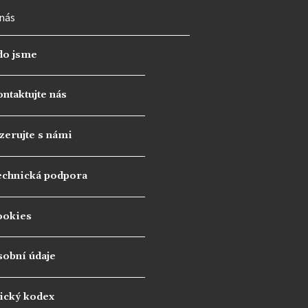
nás
do jsme
ntaktujte nás
zerujte s námi
echnická podpora
ookies
sobní údaje
ický kodex