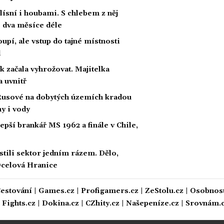
lísní i houbami. S chlebem z něj
o dva měsíce déle
upí, ale vstup do tajné místnosti
l
ak začala vyhrožovat. Majitelka
a uvnitř
Rusové na dobytých územích kradou
ny i vody
lepší brankář MS 1962 a finále v Chile,
stili sektor jedním rázem. Dělo,
 Ocelová Hranice
estování
|
Games.cz
|
Profigamers.cz
|
ZeStolu.cz
|
Osobnost
|
Fights.cz
|
Dokina.cz
|
CZhity.cz
|
Našepeníze.cz
|
Srovnám.