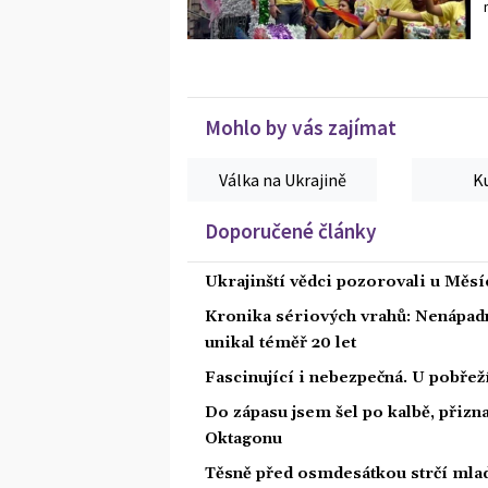
Mohlo by vás zajímat
Válka na Ukrajině
K
Doporučené články
Ukrajinští vědci pozorovali u Měs
Kronika sériových vrahů: Nenápadný
unikal téměř 20 let
Fascinující i nebezpečná. U pobře
Do zápasu jsem šel po kalbě, přiz
Oktagonu
Těsně před osmdesátkou strčí mlad