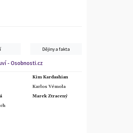
í
Dějiny a fakta
ví - Osobnosti.cz
Kim Kardashian
Karlos Vémola
á
Marek Ztracený
tch