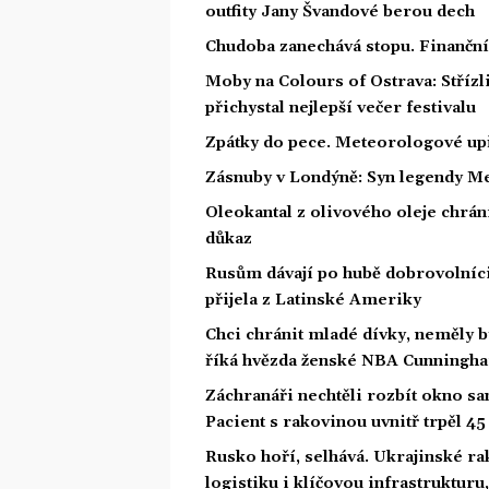
outfity Jany Švandové berou dech
Chudoba zanechává stopu. Finanční 
Moby na Colours of Ostrava: Střízl
přichystal nejlepší večer festivalu
Zpátky do pece. Meteorologové upř
Zásnuby v Londýně: Syn legendy Me
Oleokantal z olivového oleje chrán
důkaz
Rusům dávají po hubě dobrovolníci 
přijela z Latinské Ameriky
Chci chránit mladé dívky, neměly 
říká hvězda ženské NBA Cunningh
Záchranáři nechtěli rozbít okno san
Pacient s rakovinou uvnitř trpěl 4
Rusko hoří, selhává. Ukrajinské ra
logistiku i klíčovou infrastrukturu