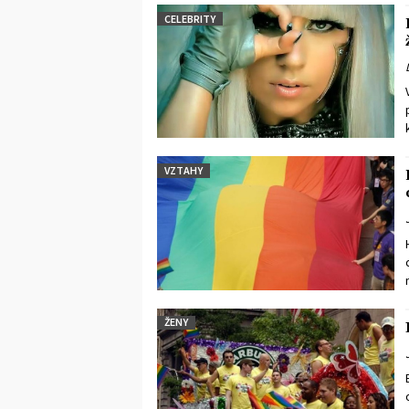
CELEBRITY
VZTAHY
ŽENY