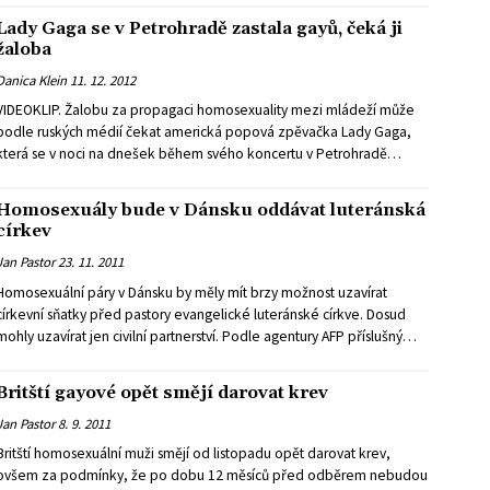
Lady Gaga se v Petrohradě zastala gayů, čeká ji
žaloba
Danica Klein
11. 12. 2012
VIDEOKLIP. Žalobu za propagaci homosexuality mezi mládeží může
podle ruských médií čekat americká popová zpěvačka Lady Gaga,
která se v noci na dnešek během svého koncertu v Petrohradě
otevřeně zastala komunity ruských gayů a leseb. Přes varování
pořadatelů vyzvala Lady Gaga posluchače k podpoře sexuálních
Homosexuály bude v Dánsku oddávat luteránská
menšin, a podle reakcí místních ochránců mravnosti tím porušila
církev
zákon.
Jan Pastor
23. 11. 2011
Homosexuální páry v Dánsku by měly mít brzy možnost uzavírat
církevní sňatky před pastory evangelické luteránské církve. Dosud
mohly uzavírat jen civilní partnerství. Podle agentury AFP příslušný
návrh zákona vypracovalo ministerstvo pro rovnosti a církevní
záležitosti. Norma bude brzy předložena ke schválení parlamentu.
Britští gayové opět smějí darovat krev
Jan Pastor
8. 9. 2011
Britští homosexuální muži smějí od listopadu opět darovat krev,
ovšem za podmínky, že po dobu 12 měsíců před odběrem nebudou