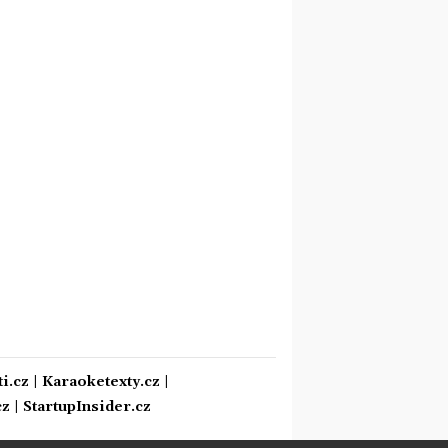
i.cz
|
Karaoketexty.cz
|
cz
|
StartupInsider.cz