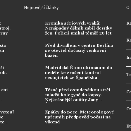
Nejnovější články
O 
:
Kronika sériových vrahů:
K
troj,
Nenápadný dělník zabil desítky
vrny
žen. Policii unikal téměř 20 let
Ko
sto
Před divadlem v centru Berlína
en
se otevřel dočasný venkovní
bazén
In
ří
Madrid dal Římu ultimátum do
dob.
neděle ke zrušení kontrol
T
cestujících ze Španělska
 ani
Těsně před osmdesátkou strčí
C
mladší kolegyně do kapsy.
Nejkrásnější outfity Jany
Švandové berou dech
O
kvetou?
Zpátky do pece. Meteorologové
se
upřesnili předpověď počasí na
te
víkend
Et