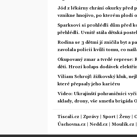
Jód z lékárny chrání okurky před p
vznikne hnojivo, po kterém plodí 
Sparksovi si prohlédli dům před ko
přehlédli. Uvnitř stála dětská poste
Rodina se 3 dětmi jí zničila byt a p
zavolala policii kvůli tomu, co našl
Okupovaný zmar a tvrdé represe: 
děti. Hrozí kolaps dodávek elektři
Viliam Schrojf: žižkovský kluk, nej
které přepsaly jeho kariéru
Video: Ukrajinští pohraničníci vyči
sklady, drony, vše smetla brigáda
Tiscali.cz
|
Zprávy
|
Sport
|
Ženy
|
C
Úschovna.cz
|
Nedd.cz
|
Moulík.cz