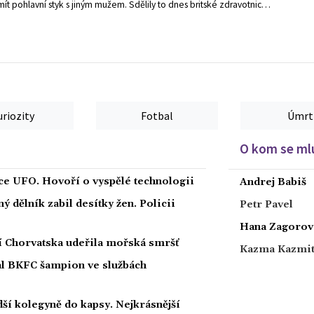
mít pohlavní styk s jiným mužem. Sdělily to dnes britské zdravotnické
úřady, které podle televize CNN zakázaly gayům darovat krev v 80.
letech minulého století v reakci na šíření viru HIV a onemocnění AIDS.
uriozity
Fotbal
Úmrt
O kom se mlu
íce UFO. Hovoří o vyspělé technologii
Andrej Babiš
 dělník zabil desítky žen. Policii
Petr Pavel
Hana Zagorov
ží Chorvatska udeřila mořská smršť
Kazma Kazmi
nal BKFC šampion ve službách
ší kolegyně do kapsy. Nejkrásnější