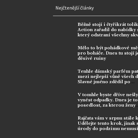
Nejčtenější články
Běžně stojí i čtyřikrát tolik
Action zařadil do nabídky s
který odstraní všechny sk
Mělo to být pohádkové mě
pro boháče. Dnes tu stojí j
děsivé ruiny
Tenhle dámský parfém pat
mezi nejlepší vůně všech 
Slavné jméno zdědil po
kontroverzní legendě
V tomhle byste dříve nešly
vynést odpadky. Dnes je to
posedlost, za kterou ženy
utrácejí tisíce
Rajčata vám v srpnu stále 
Udělejte tento krok, jinak 
úrody do podzimu nemusí
dočkat