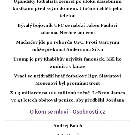
Ugandský fotbalista zemřel po útoku dlažebními
kostkami před svým domem. Útočníci chtěli jeho
telefon
Bývalý bojovník UFC se nabízí Jakeu Paulovi
zdarma. Nechce ani cent
Machačev jde po rekordu UFC. Proti Garrymu
může překonat Andersona Silvu
Trump je prý Khabibův největší fanoušek. Měl ho
zmínit i v knize
Vrací se nejdražší hráč fotbalové ligy. Slávistovi
Mosesovi byl prominut trest
Z 1,3 miliardy na 100 milionů ročně. LeBron James
ve 41 letech obětoval peníze, aby předběhl Jordana
O kom se mluví - Osobnosti.cz
Andrej Babiš