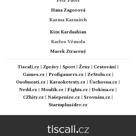
Petr Pavel
Hana Zagorová
Kazma Kazmitch
Kim Kardashian
Karlos Vémola
Marek Ztracený
Tiscali.cz
|
Zprávy
|
Sport
|
Ženy
|
Cestování
|
Games.cz
|
Profigamers.cz
|
ZeStolu.cz
|
Osobnosti.cz
|
Karaoketexty.cz
|
Úschovna.cz
|
Nedd.cz
|
Moulík.cz
|
Fights.cz
|
Dokina.cz
|
CZhity.cz
|
Našepeníze.cz
|
Srovnám.cz
|
StartupInsider.cz