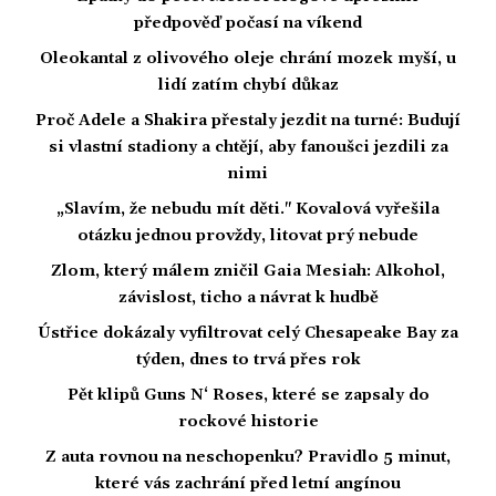
předpověď počasí na víkend
Oleokantal z olivového oleje chrání mozek myší, u
lidí zatím chybí důkaz
Proč Adele a Shakira přestaly jezdit na turné: Budují
si vlastní stadiony a chtějí, aby fanoušci jezdili za
nimi
„Slavím, že nebudu mít děti." Kovalová vyřešila
otázku jednou provždy, litovat prý nebude
Zlom, který málem zničil Gaia Mesiah: Alkohol,
závislost, ticho a návrat k hudbě
Ústřice dokázaly vyfiltrovat celý Chesapeake Bay za
týden, dnes to trvá přes rok
Pět klipů Guns N‘ Roses, které se zapsaly do
rockové historie
Z auta rovnou na neschopenku? Pravidlo 5 minut,
které vás zachrání před letní angínou