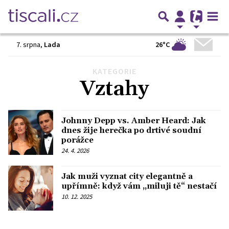
26°C
7. srpna
,
Lada
KATEGORIE
Předchozí
1
2
3
…
25
Další
Vztahy
Johnny Depp vs. Amber Heard: Jak
dnes žije herečka po drtivé soudní
porážce
24. 4. 2026
Jak muži vyznat city elegantně a
upřímně: když vám „miluji tě“ nestačí
10. 12. 2025