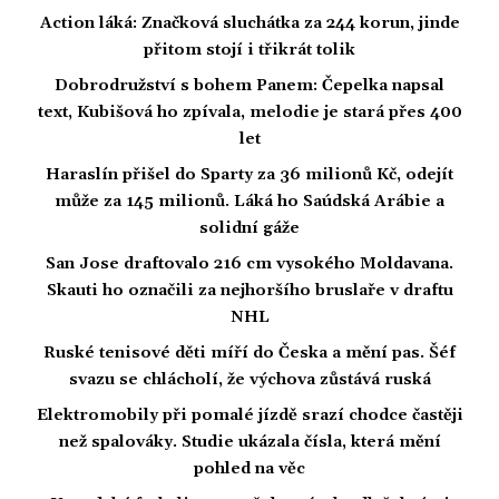
Action láká: Značková sluchátka za 244 korun, jinde
přitom stojí i třikrát tolik
Dobrodružství s bohem Panem: Čepelka napsal
text, Kubišová ho zpívala, melodie je stará přes 400
let
Haraslín přišel do Sparty za 36 milionů Kč, odejít
může za 145 milionů. Láká ho Saúdská Arábie a
solidní gáže
San Jose draftovalo 216 cm vysokého Moldavana.
Skauti ho označili za nejhoršího bruslaře v draftu
NHL
Ruské tenisové děti míří do Česka a mění pas. Šéf
svazu se chlácholí, že výchova zůstává ruská
Elektromobily při pomalé jízdě srazí chodce častěji
než spalováky. Studie ukázala čísla, která mění
pohled na věc