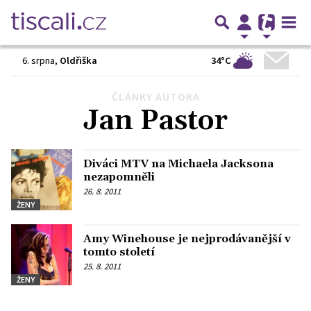
34°C
6. srpna
,
Oldřiška
ČLÁNKY AUTORA
Předchozí
1
…
7
8
9
Další
Jan Pastor
Diváci MTV na Michaela Jacksona
nezapomněli
26. 8. 2011
ŽENY
Amy Winehouse je nejprodávanější v
tomto století
25. 8. 2011
ŽENY