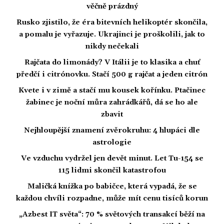
věčně prázdný
Rusko zjistilo, že éra bitevních helikoptér skončila,
a pomalu je vyřazuje. Ukrajinci je proškolili, jak to
nikdy nečekali
Rajčata do limonády? V Itálii je to klasika a chuť
předčí i citrónovku. Stačí 500 g rajčat a jeden citrón
Kvete i v zimě a stačí mu kousek kořínku. Ptačinec
žabinec je noční můra zahrádkářů, dá se ho ale
zbavit
Nejhloupější znamení zvěrokruhu: 4 hlupáci dle
astrologie
Ve vzduchu vydržel jen devět minut. Let Tu-154 se
115 lidmi skončil katastrofou
Maličká knížka po babičce, která vypadá, že se
každou chvíli rozpadne, může mít cenu tisíců korun
„Azbest IT světa“: 70 % světových transakcí běží na