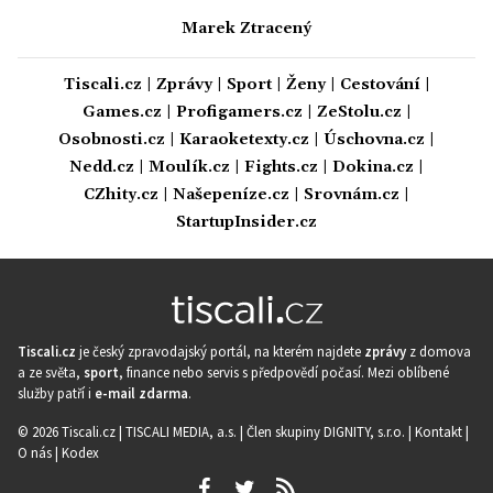
Marek Ztracený
Tiscali.cz
|
Zprávy
|
Sport
|
Ženy
|
Cestování
|
Games.cz
|
Profigamers.cz
|
ZeStolu.cz
|
Osobnosti.cz
|
Karaoketexty.cz
|
Úschovna.cz
|
Nedd.cz
|
Moulík.cz
|
Fights.cz
|
Dokina.cz
|
CZhity.cz
|
Našepeníze.cz
|
Srovnám.cz
|
StartupInsider.cz
Tiscali.cz
je český zpravodajský portál, na kterém najdete
zprávy
z domova
a ze světa,
sport
, finance nebo servis s předpovědí počasí. Mezi oblíbené
služby patří i
e-mail zdarma
.
© 2026 Tiscali.cz |
TISCALI MEDIA, a.s.
|
Člen skupiny DIGNITY, s.r.o.
|
Kontakt
|
O nás
|
Kodex