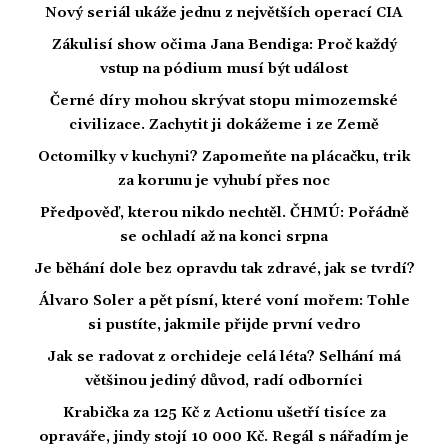
Nový seriál ukáže jednu z největších operací CIA
Zákulisí show očima Jana Bendiga: Proč každý
vstup na pódium musí být událost
Černé díry mohou skrývat stopu mimozemské
civilizace. Zachytit ji dokážeme i ze Země
Octomilky v kuchyni? Zapomeňte na plácačku, trik
za korunu je vyhubí přes noc
Předpověď, kterou nikdo nechtěl. ČHMÚ: Pořádně
se ochladí až na konci srpna
Je běhání dole bez opravdu tak zdravé, jak se tvrdí?
Álvaro Soler a pět písní, které voní mořem: Tohle
si pustíte, jakmile přijde první vedro
Jak se radovat z orchideje celá léta? Selhání má
většinou jediný důvod, radí odborníci
Krabička za 125 Kč z Actionu ušetří tisíce za
opraváře, jindy stojí 10 000 Kč. Regál s nářadím je