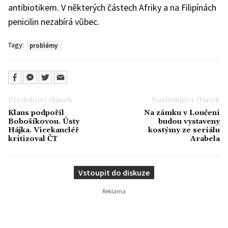
antibiotikem. V některých částech Afriky a na Filipínách
penicilin nezabírá vůbec.
Tagy:
problémy
Předchozí článek
Následující článek
Klaus podpořil
Na zámku v Loučeni
Bobošíkovou. Ústy
budou vystaveny
Hájka. Vicekancléř
kostýmy ze seriálu
kritizoval ČT
Arabela
Vstoupit do diskuze