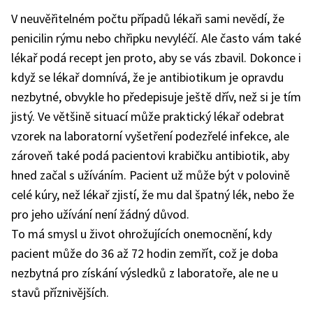
V neuvěřitelném počtu případů lékaři sami nevědí, že
penicilin rýmu nebo chřipku nevyléčí. Ale často vám také
lékař podá recept jen proto, aby se vás zbavil. Dokonce i
když se lékař domnívá, že je antibiotikum je opravdu
nezbytné, obvykle ho předepisuje ještě dřív, než si je tím
jistý. Ve většině situací může praktický lékař odebrat
vzorek na laboratorní vyšetření podezřelé infekce, ale
zároveň také podá pacientovi krabičku antibiotik, aby
hned začal s užíváním. Pacient už může být v polovině
celé kúry, než lékař zjistí, že mu dal špatný lék, nebo že
pro jeho užívání není žádný důvod.
To má smysl u život ohrožujících onemocnění, kdy
pacient může do 36 až 72 hodin zemřít, což je doba
nezbytná pro získání výsledků z laboratoře, ale ne u
stavů příznivějších.