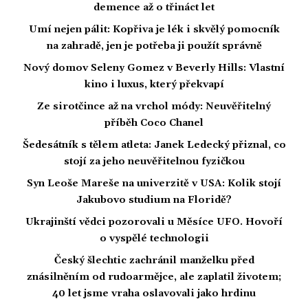
demence až o třináct let
Umí nejen pálit: Kopřiva je lék i skvělý pomocník
na zahradě, jen je potřeba ji použít správně
Nový domov Seleny Gomez v Beverly Hills: Vlastní
kino i luxus, který překvapí
Ze sirotčince až na vrchol módy: Neuvěřitelný
příběh Coco Chanel
Šedesátník s tělem atleta: Janek Ledecký přiznal, co
stojí za jeho neuvěřitelnou fyzičkou
Syn Leoše Mareše na univerzitě v USA: Kolik stojí
Jakubovo studium na Floridě?
Ukrajinští vědci pozorovali u Měsíce UFO. Hovoří
o vyspělé technologii
Český šlechtic zachránil manželku před
znásilněním od rudoarmějce, ale zaplatil životem;
40 let jsme vraha oslavovali jako hrdinu