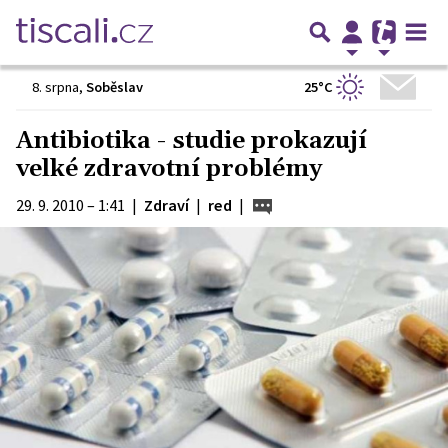
25°C
8. srpna
,
Soběslav
Antibiotika - studie prokazují
velké zdravotní problémy
29. 9. 2010 – 1:41
|
Zdraví
|
red
|