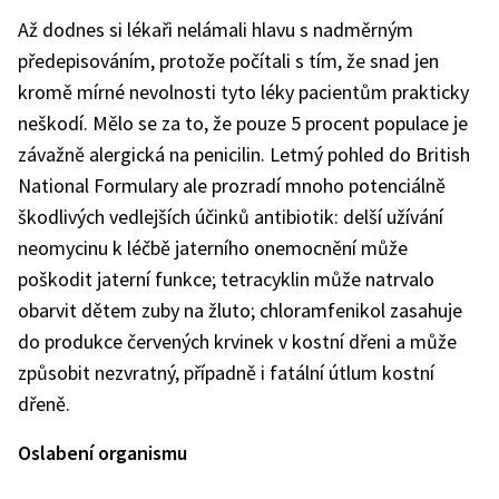
Až dodnes si lékaři nelámali hlavu s nadměrným
předepisováním, protože počítali s tím, že snad jen
kromě mírné nevolnosti tyto léky pacientům prakticky
neškodí. Mělo se za to, že pouze 5 procent populace je
závažně alergická na penicilin. Letmý pohled do British
National Formulary ale prozradí mnoho potenciálně
škodlivých vedlejších účinků antibiotik: delší užívání
neomycinu k léčbě jaterního onemocnění může
poškodit jaterní funkce; tetracyklin může natrvalo
obarvit dětem zuby na žluto; chloramfenikol zasahuje
do produkce červených krvinek v kostní dřeni a může
způsobit nezvratný, případně i fatální útlum kostní
dřeně.
Oslabení organismu