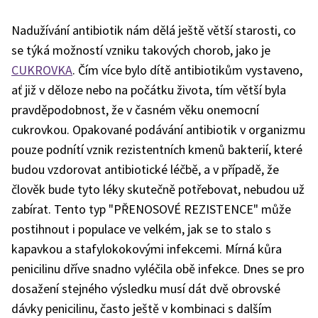
Nadužívání antibiotik nám dělá ještě větší starosti, co
se týká možností vzniku takových chorob, jako je
CUKROVKA
. Čím více bylo dítě antibiotikům vystaveno,
ať již v děloze nebo na počátku života, tím větší byla
pravděpodobnost, že v časném věku onemocní
cukrovkou. Opakované podávání antibiotik v organizmu
pouze podnítí vznik rezistentních kmenů bakterií, které
budou vzdorovat antibiotické léčbě, a v případě, že
člověk bude tyto léky skutečně potřebovat, nebudou už
zabírat. Tento typ "PŘENOSOVÉ REZISTENCE" může
postihnout i populace ve velkém, jak se to stalo s
kapavkou a stafylokokovými infekcemi. Mírná kůra
penicilinu dříve snadno vyléčila obě infekce. Dnes se pro
dosažení stejného výsledku musí dát dvě obrovské
dávky penicilinu, často ještě v kombinaci s dalším