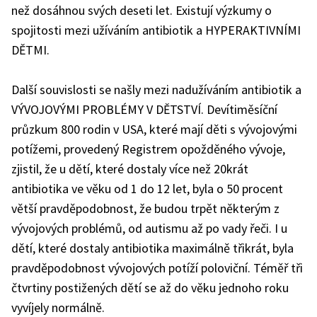
než dosáhnou svých deseti let. Existují výzkumy o
spojitosti mezi užíváním antibiotik a HYPERAKTIVNÍMI
DĚTMI.
Další souvislosti se našly mezi nadužíváním antibiotik a
VÝVOJOVÝMI PROBLÉMY V DĚTSTVÍ. Devítiměsíční
průzkum 800 rodin v USA, které mají děti s vývojovými
potížemi, provedený Registrem opožděného vývoje,
zjistil, že u dětí, které dostaly více než 20krát
antibiotika ve věku od 1 do 12 let, byla o 50 procent
větší pravděpodobnost, že budou trpět některým z
vývojových problémů, od autismu až po vady řeči. I u
dětí, které dostaly antibiotika maximálně třikrát, byla
pravděpodobnost vývojových potíží poloviční. Téměř tři
čtvrtiny postižených dětí se až do věku jednoho roku
vyvíjely normálně.