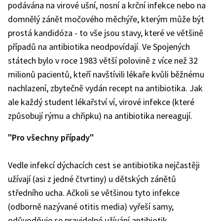
podávána na virové ušní, nosní a krční infekce nebo na
domnělý zánět močového měchýře, kterým může být
prostá kandidóza - to vše jsou stavy, které ve většině
případů na antibiotika neodpovídají. Ve Spojených
státech bylo v roce 1983 větší polovině z více než 32
milionů pacientů, kteří navštívili lékaře kvůli běžnému
nachlazení, zbytečně vydán recept na antibiotika. Jak
ale každý student lékařství ví, virové infekce (které
způsobují rýmu a chřipku) na antibiotika nereagují.
"Pro všechny případy"
Vedle infekcí dýchacích cest se antibiotika nejčastěji
užívají (asi z jedné čtvrtiny) u dětských zánětů
středního ucha. Ačkoli se většinou tyto infekce
(odborně nazývané otitis media) vyřeší samy,
odůvodňuje se pravidelné užívání antibiotik