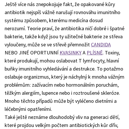
Ještě více nás znepokojuje fakt, že opakované kůry
antibiotik nejspíš vážně narušují rovnováhu imunitního
systému způsobem, kterému medicína dosud
nerozumí. Teorie praví, že antibiotika ničí dobré i špatné
bakterie, takže když jsou ty užitečné bakterie ze střeva
vyloučeny, může se ve střevě přemnožit
CANDIDA
NEBO JINÉ OPORTUNNÍ
KVASINKY
A
PLÍSNĚ
. Toxiny,
které produkují, mohou oslabovat T lymfocyty, hlavní
buňky imunitního vyhledávání a destrukce. To potažmo
oslabuje organizmus, který je náchylný k mnoha vážným
problémům: zažívacím nebo hormonálním poruchám,
těžkým alergiím, lupence nebo i roztroušené skleróze.
Mnoho těchto případů může být vyléčeno dietními a
léčebnými opatřeními.
Také ještě neznáme dlouhodobý vliv na generaci dětí,
které projdou velkým počtem antibiotických kůr dřív,