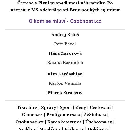
Červ se v Plzni propadl mezi náhradníky. Po
návratu z MS odehrál proti Brnu pouhých 19 minut
O kom se mluví - Osobnosti.cz
Andrej Babiš
Petr Pavel
Hana Zagorová
Kazma Kazmitch
Kim Kardashian
Karlos Vémola
Marek Ztracený
Tiscali.cz
|
Zprávy
|
Sport
|
Ženy
|
Cestování
|
Games.cz
|
Profigamers.cz
|
ZeStolu.cz
|
Osobnosti.cz
|
Karaoketexty.cz
|
Úschovna.cz
|
Nedd.cz
|
Moulík.cz
|
Fights.cz
|
Dokina.cz
|