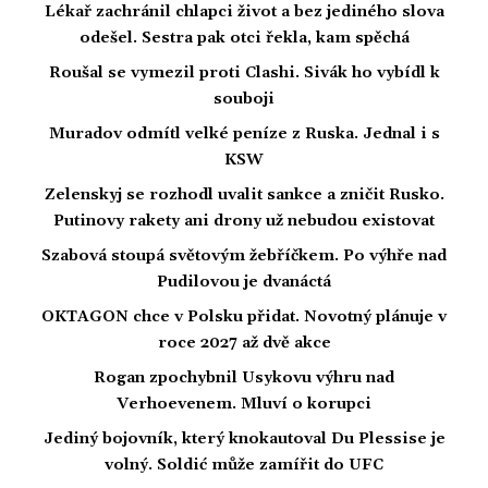
Lékař zachránil chlapci život a bez jediného slova
odešel. Sestra pak otci řekla, kam spěchá
Roušal se vymezil proti Clashi. Sivák ho vybídl k
souboji
Muradov odmítl velké peníze z Ruska. Jednal i s
KSW
Zelenskyj se rozhodl uvalit sankce a zničit Rusko.
Putinovy rakety ani drony už nebudou existovat
Szabová stoupá světovým žebříčkem. Po výhře nad
Pudilovou je dvanáctá
OKTAGON chce v Polsku přidat. Novotný plánuje v
roce 2027 až dvě akce
Rogan zpochybnil Usykovu výhru nad
Verhoevenem. Mluví o korupci
Jediný bojovník, který knokautoval Du Plessise je
volný. Soldić může zamířit do UFC