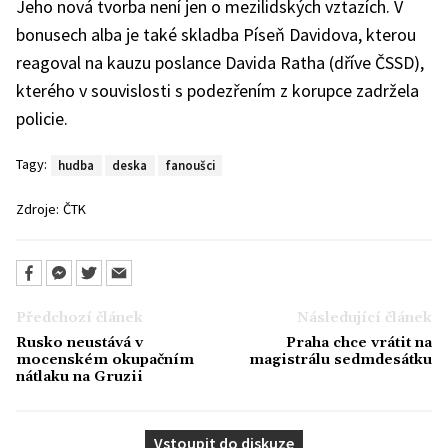
Jeho nová tvorba není jen o mezilidských vztazích. V
bonusech alba je také skladba Píseň Davidova, kterou
reagoval na kauzu poslance Davida Ratha (dříve ČSSD),
kterého v souvislosti s podezřením z korupce zadržela
policie.
Tagy:
hudba
deska
fanoušci
Zdroje:
ČTK
Předchozí článek
Následující článek
Rusko neustává v
Praha chce vrátit na
mocenském okupačním
magistrálu sedmdesátku
nátlaku na Gruzii
Vstoupit do diskuze