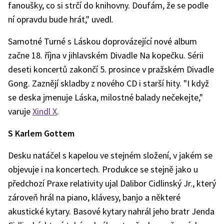
fanoušky, co si strčí do knihovny. Doufám, že se podle
ní opravdu bude hrát," uvedl.
Samotné Turné s Láskou doprovázející nové album
začne 18. října v jihlavském Divadle Na kopečku. Sérii
deseti koncertů zakončí 5. prosince v pražském Divadle
Gong. Zaznějí skladby z nového CD i starší hity. "I když
se deska jmenuje Láska, milostné balady nečekejte,"
varuje
Xindl X
.
S Karlem Gottem
Desku natáčel s kapelou ve stejném složení, v jakém se
objevuje i na koncertech. Produkce se stejně jako u
předchozí Praxe relativity ujal Dalibor Cidlinský Jr., který
zároveň hrál na piano, klávesy, banjo a některé
akustické kytary. Basové kytary nahrál jeho bratr Jenda