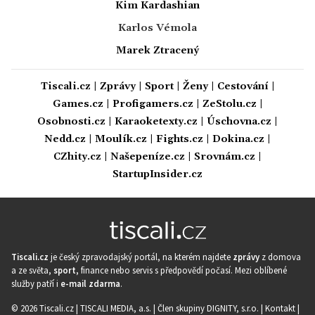
Kim Kardashian
Karlos Vémola
Marek Ztracený
Tiscali.cz
|
Zprávy
|
Sport
|
Ženy
|
Cestování
|
Games.cz
|
Profigamers.cz
|
ZeStolu.cz
|
Osobnosti.cz
|
Karaoketexty.cz
|
Úschovna.cz
|
Nedd.cz
|
Moulík.cz
|
Fights.cz
|
Dokina.cz
|
CZhity.cz
|
Našepeníze.cz
|
Srovnám.cz
|
StartupInsider.cz
Tiscali.cz
je český zpravodajský portál, na kterém najdete
zprávy
z domova
a ze světa,
sport
, finance nebo servis s předpovědí počasí. Mezi oblíbené
služby patří i
e-mail zdarma
.
© 2026 Tiscali.cz |
TISCALI MEDIA, a.s.
|
Člen skupiny DIGNITY, s.r.o.
|
Kontakt
|