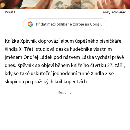
Xindl X.
zdroj:
Mediafax
Přidat mezi oblíbené zdroje na Googlu
Knížka Xpěvník doprovází album úspěšného písničkáře
Xindla X. Třetí studiová deska hudebníka vlastním
jménem Ondřej Ládek pod názvem Láska vychází právě
dnes. Xpěvník se objeví během knižního čtvrtku 27. září ,
kdy se také uskuteční jednodenní turné Xindla X se
skupinou po pražských knihkupectvích.