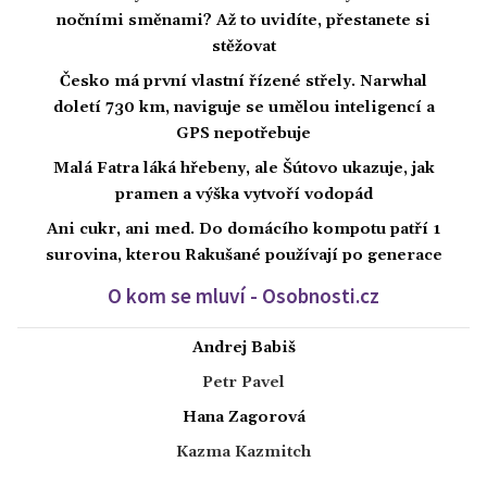
nočními směnami? Až to uvidíte, přestanete si
stěžovat
Česko má první vlastní řízené střely. Narwhal
doletí 730 km, naviguje se umělou inteligencí a
GPS nepotřebuje
Malá Fatra láká hřebeny, ale Šútovo ukazuje, jak
pramen a výška vytvoří vodopád
Ani cukr, ani med. Do domácího kompotu patří 1
surovina, kterou Rakušané používají po generace
O kom se mluví - Osobnosti.cz
Andrej Babiš
Petr Pavel
Hana Zagorová
Kazma Kazmitch