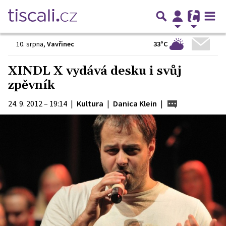
33°C
10. srpna
,
Vavřinec
XINDL X vydává desku i svůj
zpěvník
24. 9. 2012 – 19:14
|
Kultura
|
Danica Klein
|