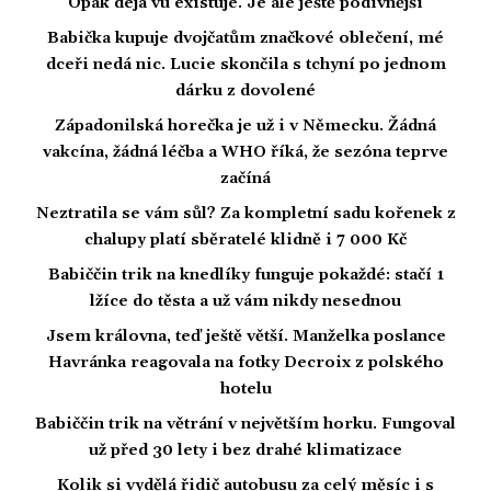
Opak dejá vu existuje. Je ale ještě podivnější
Babička kupuje dvojčatům značkové oblečení, mé
dceři nedá nic. Lucie skončila s tchyní po jednom
dárku z dovolené
Západonilská horečka je už i v Německu. Žádná
vakcína, žádná léčba a WHO říká, že sezóna teprve
začíná
Neztratila se vám sůl? Za kompletní sadu kořenek z
chalupy platí sběratelé klidně i 7 000 Kč
Babiččin trik na knedlíky funguje pokaždé: stačí 1
lžíce do těsta a už vám nikdy nesednou
Jsem královna, teď ještě větší. Manželka poslance
Havránka reagovala na fotky Decroix z polského
hotelu
Babiččin trik na větrání v největším horku. Fungoval
už před 30 lety i bez drahé klimatizace
Kolik si vydělá řidič autobusu za celý měsíc i s