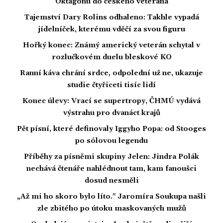
Oktagonu do českého veterána
Tajemství Dary Rolins odhaleno: Takhle vypadá
jídelníček, kterému vděčí za svou figuru
Hořký konec: Známý americký veterán schytal v
rozlučkovém duelu bleskové KO
Ranní káva chrání srdce, odpolední už ne, ukazuje
studie čtyřiceti tisíc lidí
Konec úlevy: Vrací se supertropy, ČHMÚ vydává
výstrahu pro dvanáct krajů
Pět písní, které definovaly Iggyho Popa: od Stooges
po sólovou legendu
Příběhy za písněmi skupiny Jelen: Jindra Polák
nechává čtenáře nahlédnout tam, kam fanoušci
dosud nesměli
„Až mi ho skoro bylo líto." Jaromíra Soukupa našli
zle zbitého po útoku maskovaných mužů