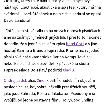
Cidlinský, který také nahrál party všech smyčcových
nástrojů. Elektrické, akustická a lap steel kytary má "na
svědomí" Josef Štěpánek a do bicích a perkusí se opíral
David Landštof.
"Chtěl jsem stavět album na nových dobrých písničkách
a ne na známých jménech jiných lidí. I přesto to nakonec
dopadlo, že v jedné písni nám zpívá
Karel Gott
a v jiné
hostují Kazma a Bruno z Fajn radia. Kromě nich v jedné
písni zpívá naše kamarádka Darina Kompušová a v
několika písních se objeví děti z pěveckého sboru
Paprsek Mladá Boleslav," podotkl
Xindl X
.
Ondřej Ládek
alias
Xindl X
patří k hudebním objevům
posledních let, kdy vyhrál několik prestižních soutěží,
jako jsou Zahrada, Porta či Inkubátor. Pseudonym si
vypůjčil od jedné postavy z filmu Hollywood Ending.