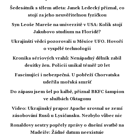
Šedesátník s tělem atleta: Janek Ledecký přiznal, co
stojí za jeho neuvěřitelnou fyzičkou
Syn Leoše Mareše na univerzitě v USA: Kolik stojí
Jakubovo studium na Floridě?
Ukrajinští vědci pozorovali u Měsíce UFO. Hovoří
o vyspělé technologii
Kronika sériových vrahů: Nenápadný dělník zabil
desítky žen. Policii unikal téměř 20 let
Fascinující i nebezpečná. U pobřeží Chorvatska
udeřila mořská smršť
Do zápasu jsem šel po kalbě, přiznal BKFC šampion
ve službách Oktagonu
Video: Ukrajinský prapor Apache srovnal se zemí
zásobování Rusů u Lysičansku. Nezbylo vůbec nic
Ronaldovy sestry popřely zprávy o dnešní svatbě na
Madeiře: Žádné datum neexistuje