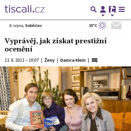
25°C
8. srpna
,
Soběslav
Vyprávěj, jak získat prestižní
ocenění
11. 6. 2011 – 10:07
|
Ženy
|
Danica Klein
|