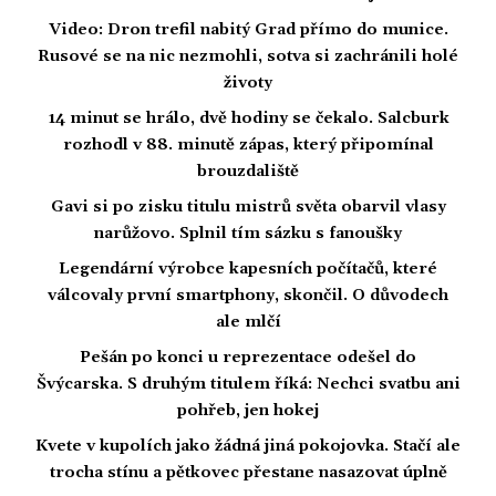
Video: Dron trefil nabitý Grad přímo do munice.
Rusové se na nic nezmohli, sotva si zachránili holé
životy
14 minut se hrálo, dvě hodiny se čekalo. Salcburk
rozhodl v 88. minutě zápas, který připomínal
brouzdaliště
Gavi si po zisku titulu mistrů světa obarvil vlasy
narůžovo. Splnil tím sázku s fanoušky
Legendární výrobce kapesních počítačů, které
válcovaly první smartphony, skončil. O důvodech
ale mlčí
Pešán po konci u reprezentace odešel do
Švýcarska. S druhým titulem říká: Nechci svatbu ani
pohřeb, jen hokej
Kvete v kupolích jako žádná jiná pokojovka. Stačí ale
trocha stínu a pětkovec přestane nasazovat úplně