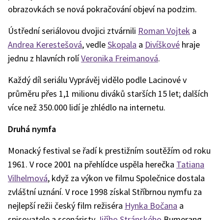
obrazovkách se nová pokračování objeví na podzim.
Ústřední seriálovou dvojici ztvárnili
Roman Vojtek
a
Andrea Kerestešová
, vedle
Skopala
a
Divíškové
hraje
jednu z hlavních rolí
Veronika Freimanová
.
Každý díl seriálu Vyprávěj vidělo podle Lacinové v
průměru přes 1,1 milionu diváků starších 15 let; dalších
více než 350.000 lidí je zhlédlo na internetu.
Druhá nymfa
Monacký festival se řadí k prestižním soutěžím od roku
1961. V roce 2001 na přehlídce uspěla herečka
Tatiana
Vilhelmová
, když za výkon ve filmu Společnice dostala
zvláštní uznání. V roce 1998 získal Stříbrnou nymfu za
nejlepší režii český film režiséra
Hynka Bočana
a
spisovatele a scenáristy
Jiřího Stránského
Bumerang.