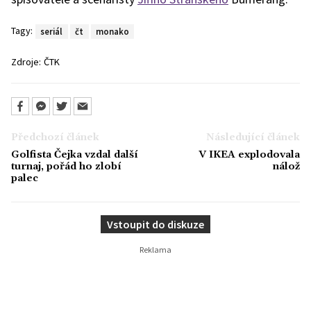
Tagy:
seriál
čt
monako
Zdroje:
ČTK
Předchozí článek
Následující článek
Golfista Čejka vzdal další
V IKEA explodovala
turnaj, pořád ho zlobí
nálož
palec
Vstoupit do diskuze