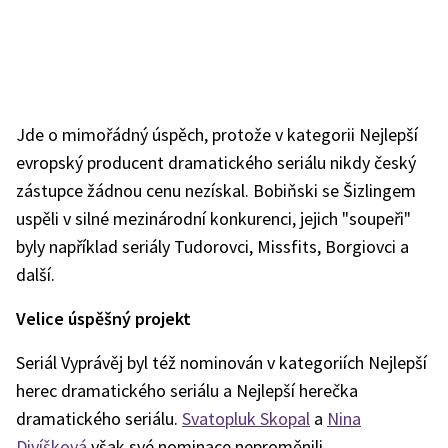
Jde o mimořádný úspěch, protože v kategorii Nejlepší
evropský producent dramatického seriálu nikdy český
zástupce žádnou cenu nezískal. Bobiňski se Šizlingem
uspěli v silné mezinárodní konkurenci, jejich "soupeři"
byly například seriály Tudorovci, Missfits, Borgiovci a
další.
Velice úspěšný projekt
Seriál Vyprávěj byl též nominován v kategoriích Nejlepší
herec dramatického seriálu a Nejlepší herečka
dramatického seriálu.
Svatopluk Skopal
a
Nina
Divíšková
však své nominace neproměnili.