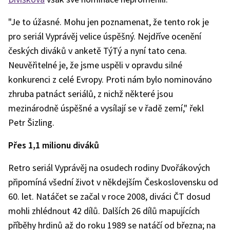
"Je to úžasné. Mohu jen poznamenat, že tento rok je
pro seriál Vyprávěj velice úspěšný. Nejdříve ocenění
českých diváků v anketě TýTý a nyní tato cena.
Neuvěřitelné je, že jsme uspěli v opravdu silné
konkurenci z celé Evropy. Proti nám bylo nominováno
zhruba patnáct seriálů, z nichž některé jsou
mezinárodně úspěšné a vysílají se v řadě zemí," řekl
Petr Šizling.
Přes 1,1 milionu diváků
Retro seriál Vyprávěj na osudech rodiny Dvořákových
připomíná všední život v někdejším Československu od
60. let. Natáčet se začal v roce 2008, diváci ČT dosud
mohli zhlédnout 42 dílů. Dalších 26 dílů mapujících
příběhy hrdinů až do roku 1989 se natáčí od března; na