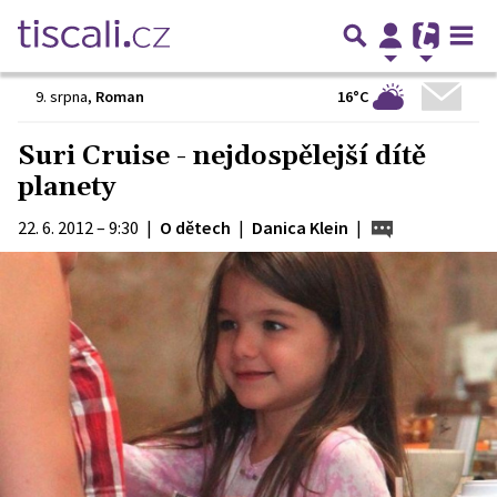
16°C
9. srpna
,
Roman
Suri Cruise - nejdospělejší dítě
planety
22. 6. 2012 – 9:30
|
O dětech
|
Danica Klein
|