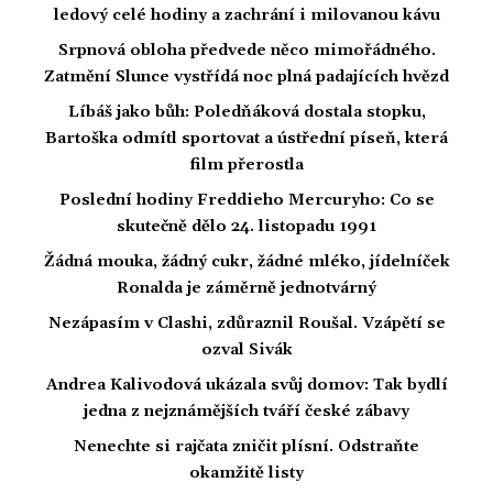
ledový celé hodiny a zachrání i milovanou kávu
Srpnová obloha předvede něco mimořádného.
Zatmění Slunce vystřídá noc plná padajících hvězd
Líbáš jako bůh: Poledňáková dostala stopku,
Bartoška odmítl sportovat a ústřední píseň, která
film přerostla
Poslední hodiny Freddieho Mercuryho: Co se
skutečně dělo 24. listopadu 1991
Žádná mouka, žádný cukr, žádné mléko, jídelníček
Ronalda je záměrně jednotvárný
Nezápasím v Clashi, zdůraznil Roušal. Vzápětí se
ozval Sivák
Andrea Kalivodová ukázala svůj domov: Tak bydlí
jedna z nejznámějších tváří české zábavy
Nenechte si rajčata zničit plísní. Odstraňte
okamžitě listy