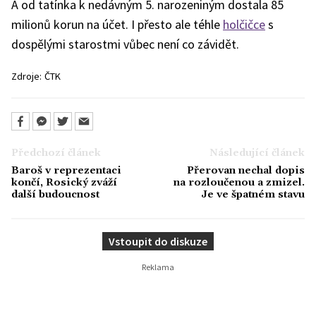
A od tatínka k nedávným 5. narozeniným dostala 85
milionů korun na účet. I přesto ale téhle
holčičce
s
dospělými starostmi vůbec není co závidět.
Zdroje:
ČTK
Předchozí článek
Následující článek
Baroš v reprezentaci
Přerovan nechal dopis
končí, Rosický zváží
na rozloučenou a zmizel.
další budoucnost
Je ve špatném stavu
Vstoupit do diskuze