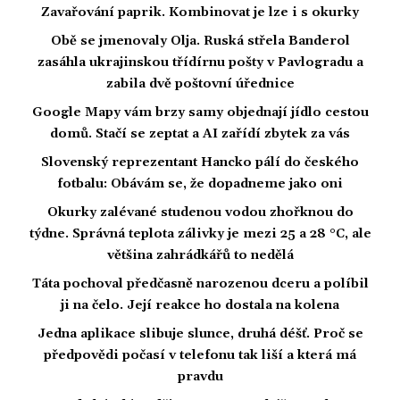
Zavařování paprik. Kombinovat je lze i s okurky
Obě se jmenovaly Olja. Ruská střela Banderol
zasáhla ukrajinskou třídírnu pošty v Pavlogradu a
zabila dvě poštovní úřednice
Google Mapy vám brzy samy objednají jídlo cestou
domů. Stačí se zeptat a AI zařídí zbytek za vás
Slovenský reprezentant Hancko pálí do českého
fotbalu: Obávám se, že dopadneme jako oni
Okurky zalévané studenou vodou zhořknou do
týdne. Správná teplota zálivky je mezi 25 a 28 °C, ale
většina zahrádkářů to nedělá
Táta pochoval předčasně narozenou dceru a políbil
ji na čelo. Její reakce ho dostala na kolena
Jedna aplikace slibuje slunce, druhá déšť. Proč se
předpovědi počasí v telefonu tak liší a která má
pravdu