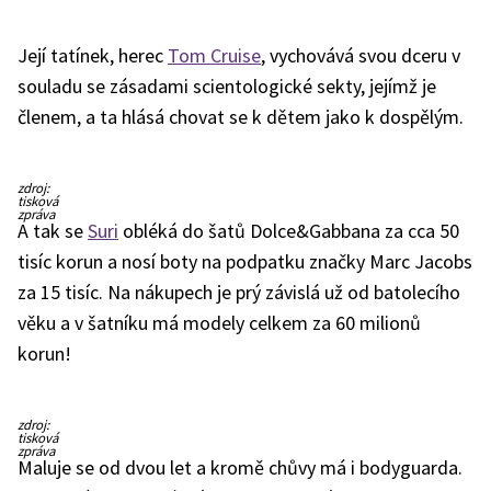
Její tatínek, herec
Tom Cruise
, vychovává svou dceru v
souladu se zásadami scientologické sekty, jejímž je
členem, a ta hlásá chovat se k dětem jako k dospělým.
zdroj:
tisková
zpráva
A tak se
Suri
obléká do šatů Dolce&Gabbana za cca 50
tisíc korun a nosí boty na podpatku značky Marc Jacobs
za 15 tisíc. Na nákupech je prý závislá už od batolecího
věku a v šatníku má modely celkem za 60 milionů
korun!
zdroj:
tisková
zpráva
Maluje se od dvou let a kromě chůvy má i bodyguarda.