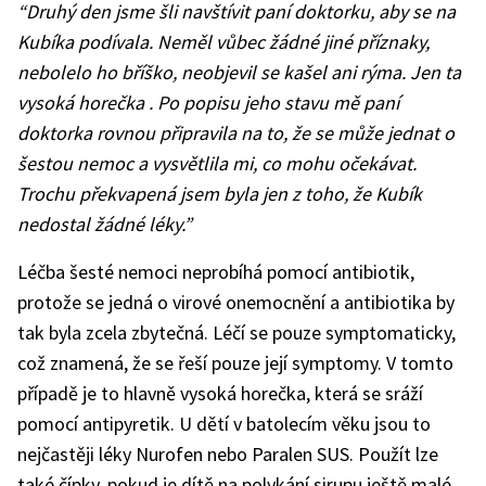
“Druhý den jsme šli navštívit paní doktorku, aby se na
Kubíka podívala. Neměl vůbec žádné jiné příznaky,
nebolelo ho bříško, neobjevil se kašel ani rýma. Jen ta
vysoká horečka . Po popisu jeho stavu mě paní
doktorka rovnou připravila na to, že se může jednat o
šestou nemoc a vysvětlila mi, co mohu očekávat.
Trochu překvapená jsem byla jen z toho, že Kubík
nedostal žádné léky.”
Léčba šesté nemoci neprobíhá pomocí antibiotik,
protože se jedná o virové onemocnění a antibiotika by
tak byla zcela zbytečná. Léčí se pouze symptomaticky,
což znamená, že se řeší pouze její symptomy. V tomto
případě je to hlavně vysoká horečka, která se sráží
pomocí antipyretik. U dětí v batolecím věku jsou to
nejčastěji léky Nurofen nebo Paralen SUS. Použít lze
také čípky, pokud je dítě na polykání sirupu ještě malé.