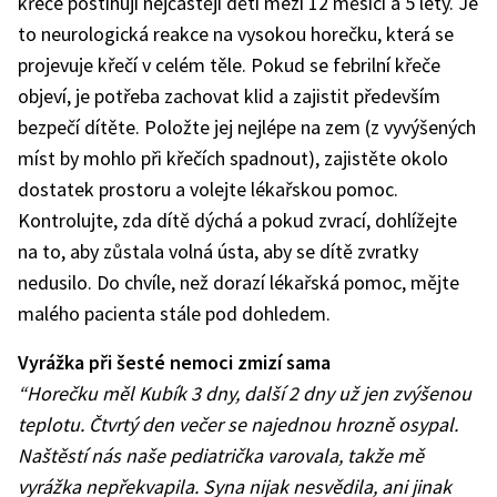
křeče postihují nejčastěji děti mezi 12 měsíci a 5 lety. Je
to neurologická reakce na vysokou horečku, která se
projevuje křečí v celém těle. Pokud se febrilní křeče
objeví, je potřeba zachovat klid a zajistit především
bezpečí dítěte. Položte jej nejlépe na zem (z vyvýšených
míst by mohlo při křečích spadnout), zajistěte okolo
dostatek prostoru a volejte lékařskou pomoc.
Kontrolujte, zda dítě dýchá a pokud zvrací, dohlížejte
na to, aby zůstala volná ústa, aby se dítě zvratky
nedusilo. Do chvíle, než dorazí lékařská pomoc, mějte
malého pacienta stále pod dohledem.
Vyrážka při šesté nemoci zmizí sama
“Horečku měl Kubík 3 dny, další 2 dny už jen zvýšenou
teplotu. Čtvrtý den večer se najednou hrozně osypal.
Naštěstí nás naše pediatrička varovala, takže mě
vyrážka nepřekvapila. Syna nijak nesvědila, ani jinak