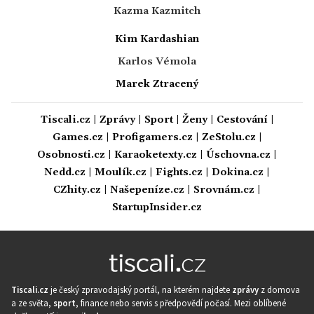
Kazma Kazmitch
Kim Kardashian
Karlos Vémola
Marek Ztracený
Tiscali.cz
|
Zprávy
|
Sport
|
Ženy
|
Cestování
|
Games.cz
|
Profigamers.cz
|
ZeStolu.cz
|
Osobnosti.cz
|
Karaoketexty.cz
|
Úschovna.cz
|
Nedd.cz
|
Moulík.cz
|
Fights.cz
|
Dokina.cz
|
CZhity.cz
|
Našepeníze.cz
|
Srovnám.cz
|
StartupInsider.cz
Tiscali.cz
je český zpravodajský portál, na kterém najdete
zprávy
z domova
a ze světa,
sport
, finance nebo servis s předpovědí počasí. Mezi oblíbené