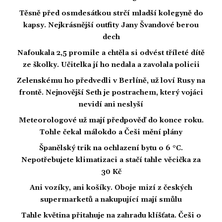
Těsně před osmdesátkou strčí mladší kolegyně do
kapsy. Nejkrásnější outfity Jany Švandové berou
dech
Nafoukala 2,5 promile a chtěla si odvést tříleté dítě
ze školky. Učitelka jí ho nedala a zavolala policii
Zelenskému ho předvedli v Berlíně, už loví Rusy na
frontě. Nejnovější Seth je postrachem, který vojáci
nevidí ani neslyší
Meteorologové už mají předpověď do konce roku.
Tohle čekal málokdo a Češi mění plány
Španělský trik na ochlazení bytu o 6 °C.
Nepotřebujete klimatizaci a stačí tahle věcička za
30 Kč
Ani vozíky, ani košíky. Oboje mizí z českých
supermarketů a nakupující mají smůlu
Tahle květina přitahuje na zahradu klíšťata. Češi o