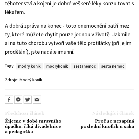
těhotenství a kojení je dobré veškeré léky konzultovat s
lékařem.
A dobrá zpráva na konec - toto onemocnění patří mezi
ty, které můžete chytit pouze jednou v životě. Jakmile
si na tuto chorobu vytvoří vaše tělo protilátky (při jejím
prodělání), jste nadále imunní.
Tagy:
modry konik
modrykonik
sestanemoc
sesta nemoc
Zdroje:
Modrý koník
Předchozí článek
Následující článek
Žijeme v době mravního
Proč se nezapíná
úpadku, říká divadelnice
poslední knoflík u saka
a pedagožka