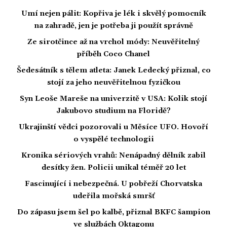
Umí nejen pálit: Kopřiva je lék i skvělý pomocník
na zahradě, jen je potřeba ji použít správně
Ze sirotčince až na vrchol módy: Neuvěřitelný
příběh Coco Chanel
Šedesátník s tělem atleta: Janek Ledecký přiznal, co
stojí za jeho neuvěřitelnou fyzičkou
Syn Leoše Mareše na univerzitě v USA: Kolik stojí
Jakubovo studium na Floridě?
Ukrajinští vědci pozorovali u Měsíce UFO. Hovoří
o vyspělé technologii
Kronika sériových vrahů: Nenápadný dělník zabil
desítky žen. Policii unikal téměř 20 let
Fascinující i nebezpečná. U pobřeží Chorvatska
udeřila mořská smršť
Do zápasu jsem šel po kalbě, přiznal BKFC šampion
ve službách Oktagonu