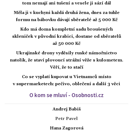
tom nemají ani tušení a vesele ji sází dál
Měla ji v kuchyni každá druhá žena, dnes za tuhle
formu na bábovku dávají sběratelé až 5 000 Kč
Kdo má doma kompletní sadu broušených
skleniček v původní krabici, dostane od sběratelů
až 50 000 Kč
Ukrajinské drony vyděsily ruské námořnictvo
natolik, že staví plovoucí strážní věže s kulometem.
Věří, že to stačí
Co se vyplatí kupovat u Vietnamců místo
v supermarketech: pečivo, oblečení a další 3 věci
O kom se mluví - Osobnosti.cz
Andrej Babiš
Petr Pavel
Hana Zagorová