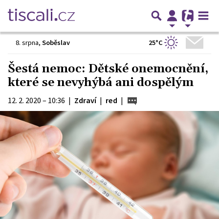
25°C
8. srpna
,
Soběslav
Šestá nemoc: Dětské onemocnění,
které se nevyhýbá ani dospělým
12. 2. 2020 – 10:36
|
Zdraví
|
red
|