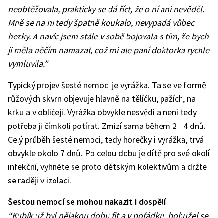
neobtěžovala, prakticky se dá říct, že o ní ani nevěděl.
Mně se na ni tedy špatně koukalo, nevypadá vůbec
hezky. A navíc jsem stále v sobě bojovala s tím, že bych
ji měla něčím namazat, což mi ale paní doktorka rychle
vymluvila.”
Typický projev šesté nemoci je vyrážka. Ta se ve formě
růžových skvrn objevuje hlavně na tělíčku, pažích, na
krku a v obličeji. Vyrážka obvykle nesvědí a není tedy
potřeba ji čímkoli potírat. Zmizí sama během 2 - 4 dnů.
Celý průběh šesté nemoci, tedy horečky i vyrážka, trvá
obvykle okolo 7 dnů. Po celou dobu je dítě pro své okolí
infekční, vyhněte se proto dětským kolektivům a držte
se raději v izolaci.
Šestou nemocí se mohou nakazit i dospělí
“Kubík už byl nějakou dobu fit a v pořádku, bohužel se