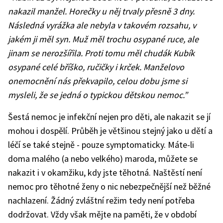
nakazil manžel. Horečky u něj trvaly přesně 3 dny.
Následná vyrážka ale nebyla v takovém rozsahu, v
jakém ji měl syn. Muž měl trochu osypané ruce, ale
jinam se nerozšířila. Proti tomu měl chudák Kubík
osypané celé bříško, ručičky i krček. Manželovo
onemocnění nás překvapilo, celou dobu jsme si
mysleli, že se jedná o typickou dětskou nemoc.”
Šestá nemoc je infekční nejen pro děti, ale nakazit se jí
mohou i dospělí. Průběh je většinou stejný jako u dětí a
léčí se také stejně - pouze symptomaticky. Máte-li
doma malého (a nebo velkého) maroda, můžete se
nakazit i v okamžiku, kdy jste těhotná. Naštěstí není
nemoc pro těhotné ženy o nic nebezpečnější než běžné
nachlazení. Žádný zvláštní režim tedy není potřeba
dodržovat. Vždy však mějte na paměti, že v období