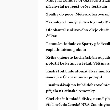
Moby na Colours of Ostrava: Střízl
přichystal nejlepší večer festivalu
Zpátky do pece. Meteorologové upř
Zásnuby v Londýně: Syn legendy Me
Oleokantal z olivového oleje chrán
důkaz
Fanoušci fotbalové Sparty předved
zaplatit tučnou pokutu
Krtka vyženete kuchyňským odpade
položit ke krtinci a čekat. Většina
Ruská loď bude sloužit Ukrajině. 
šanci ji v Černém moři potopit
Rusům dávají po hubě dobrovolníci 
přijela z Latinské Ameriky
Chci chránit mladé dívky, neměly 
říká hvězda ženské NBA Cunningh