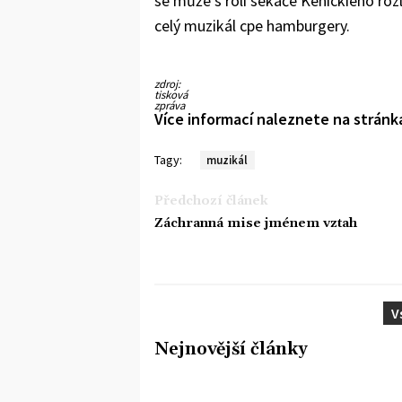
se může s rolí sekáče Kenickieho roz
celý muzikál cpe hamburgery.
zdroj:
tisková
zpráva
Více informací naleznete na strán
Tagy:
muzikál
Předchozí článek
Záchranná mise jménem vztah
V
Nejnovější články