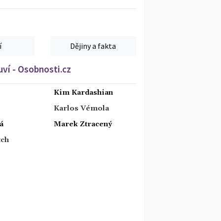
í
Dějiny a fakta
ví - Osobnosti.cz
Kim Kardashian
Karlos Vémola
á
Marek Ztracený
tch