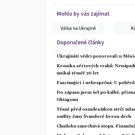
Mohlo by vás zajímat
Válka na Ukrajině
K
Doporučené články
Ukrajinští vědci pozorovali u Měs
Kronika sériových vrahů: Nenápadný
unikal téměř 20 let
Fascinující i nebezpečná. U pobře
Do zápasu jsem šel po kalbě, přiz
Oktagonu
Těsně před osmdesátkou strčí mlad
outfity Jany Švandové berou dech
Chudoba zanechává stopu. Finanční 