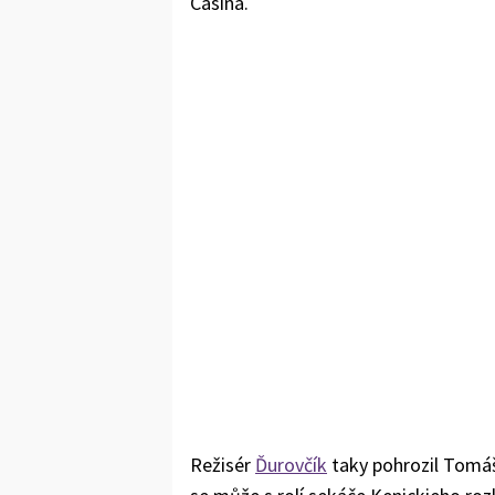
Casina.
Režisér
Ďurovčík
taky pohrozil Tomáš