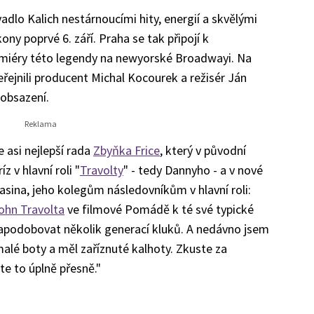
dlo Kalich nestárnoucími hity, energií a skvělými
ny poprvé 6. září. Praha se tak připojí k
emiéry této legendy na newyorské Broadwayi. Na
eřejnili producent Michal Kocourek a režisér Ján
obsazení.
e asi nejlepší rada
Zbyňka Frice
, který v původní
 v hlavní roli "
Travolty
" - tedy Dannyho - a v nové
sina, jeho kolegům následovníkům v hlavní roli:
ohn Travolta
ve filmové Pomádě k té své typické
 napodobovat několik generací kluků. A nedávno jsem
 malé boty a měl zaříznuté kalhoty. Zkuste za
e to úplně přesně."