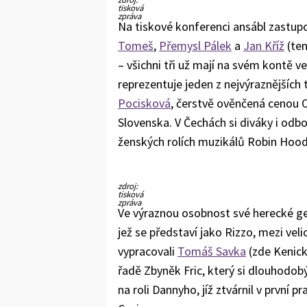
tisková
zpráva
Na tiskové konferenci ansábl zastup
Tomeš
,
Přemysl Pálek
a
Jan Kříž
(ten
– všichni tři už mají na svém kontě ve
reprezentuje jeden z nejvýraznějších
Pocisková
, čerstvě ověnčená cenou 
Slovenska. V Čechách si diváky i odbo
ženských rolích muzikálů Robin Hood
zdroj:
tisková
zpráva
Ve výraznou osobnost své herecké ge
jež se představí jako Rizzo, mezi ve
vypracovali
Tomáš Savka
(zde Kenick
řadě Zbyněk Fric, který si dlouhodob
na roli Dannyho, jíž ztvárnil v první