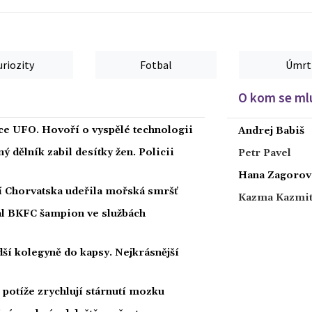
uriozity
Fotbal
Úmrt
O kom se mlu
íce UFO. Hovoří o vyspělé technologii
Andrej Babiš
 dělník zabil desítky žen. Policii
Petr Pavel
Hana Zagorov
ží Chorvatska udeřila mořská smršť
Kazma Kazmi
nal BKFC šampion ve službách
ší kolegyně do kapsy. Nejkrásnější
potíže zrychlují stárnutí mozku