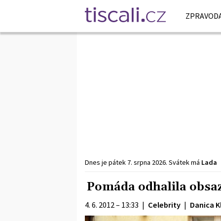
ZPRAVODA
Dnes je
pátek
7. srpna
2026
.
Svátek má
Lada
Pomáda odhalila obsaze
4. 6. 2012 – 13:33
|
Celebrity
|
Danica K