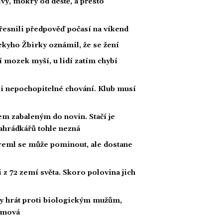
ivý, mokrý od deště, a přesto
esnili předpověď počasí na víkend
kyho Žbirky oznámil, že se žení
í mozek myší, u lidí zatím chybí
li nepochopitelné chování. Klub musí
m zabaleným do novin. Stačí je
 zahrádkářů tohle nezná
Kreml se může pominout, ale dostane
z 72 zemí světa. Skoro polovina jich
by hrát proti biologickým mužům,
amová