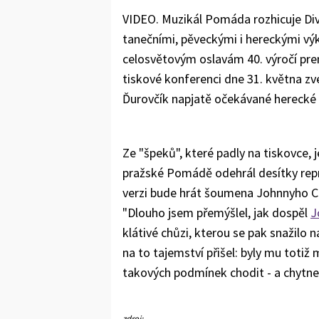
VIDEO. Muzikál Pomáda rozhicuje Diva
tanečními, pěveckými i hereckými výko
celosvětovým oslavám 40. výročí pr
tiskové konferenci dne 31. května zv
Ďurovčík napjatě očekávané herecké 
Ze "špeků", které padly na tiskovce, j
pražské Pomádě odehrál desítky repríz
verzi bude hrát šoumena Johnnyho Ca
"Dlouho jsem přemýšlel, jak dospěl
J
klátivé chůzi, kterou se pak snažilo
na to tajemství přišel: byly mu totiž
takových podmínek chodit - a chytnet
zdroj: