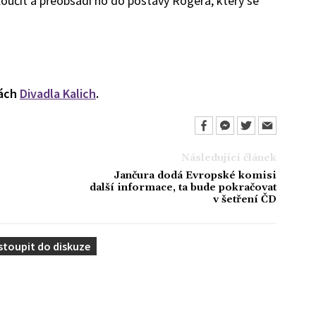
loučit a přeobsadí ho do postavy Rogera, který se
kách
Divadla Kalich
.
Následující článek
Jančura dodá Evropské komisi
další informace, ta bude pokračovat
v šetření ČD
stoupit do diskuze