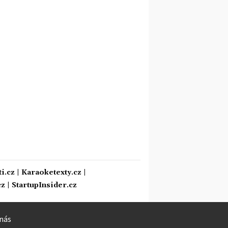
i.cz
|
Karaoketexty.cz
|
cz
|
StartupInsider.cz
nás