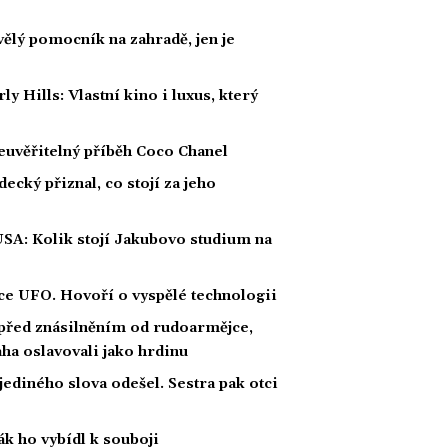
kvělý pomocník na zahradě, jen je
Hills: Vlastní kino i luxus, který
euvěřitelný příběh Coco Chanel
ecký přiznal, co stojí za jeho
USA: Kolik stojí Jakubovo studium na
íce UFO. Hovoří o vyspělé technologii
 před znásilněním od rudoarmějce,
raha oslavovali jako hrdinu
 jediného slova odešel. Sestra pak otci
ák ho vybídl k souboji