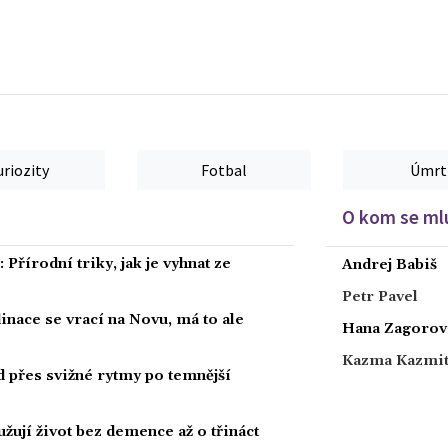
uriozity
Fotbal
Úmrt
O kom se mlu
Přírodní triky, jak je vyhnat ze
Andrej Babiš
Petr Pavel
dinace se vrací na Novu, má to ale
Hana Zagorov
Kazma Kazmi
ad přes svižné rytmy po temnější
žují život bez demence až o třináct