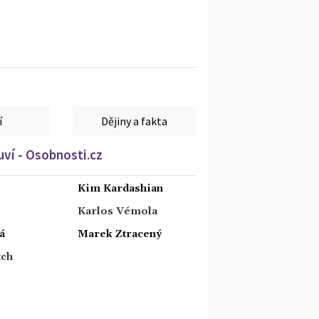
í
Dějiny a fakta
ví - Osobnosti.cz
Kim Kardashian
Karlos Vémola
á
Marek Ztracený
tch