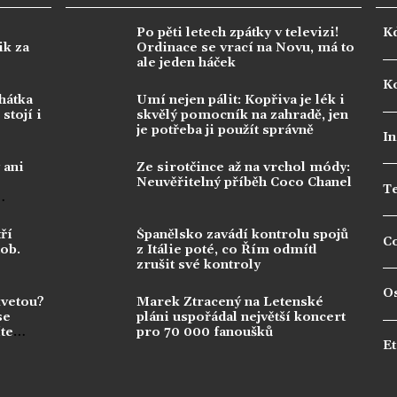
Po pěti letech zpátky v televizi!
K
ik za
Ordinace se vrací na Novu, má to
ale jeden háček
Ko
hátka
Umí nejen pálit: Kopřiva je lék i
stojí i
skvělý pomocník na zahradě, jen
je potřeba ji použít správně
In
 ani
Ze sirotčince až na vrchol módy:
Neuvěřitelný příběh Coco Chanel
T
ří
Španělsko zavádí kontrolu spojů
C
dob.
z Itálie poté, co Řím odmítl
zrušit své kontroly
O
kvetou?
Marek Ztracený na Letenské
se
pláni uspořádal největší koncert
te
pro 70 000 fanoušků
Et