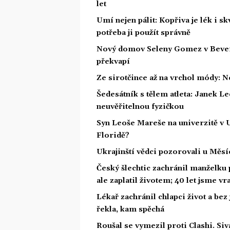
let
Umí nejen pálit: Kopřiva je lék i s
potřeba ji použít správně
Nový domov Seleny Gomez v Beverly 
překvapí
Ze sirotčince až na vrchol módy: N
Šedesátník s tělem atleta: Janek Led
neuvěřitelnou fyzičkou
Syn Leoše Mareše na univerzitě v 
Floridě?
Ukrajinští vědci pozorovali u Měs
Český šlechtic zachránil manželku
ale zaplatil životem; 40 let jsme v
Lékař zachránil chlapci život a bez
řekla, kam spěchá
Roušal se vymezil proti Clashi. Siv