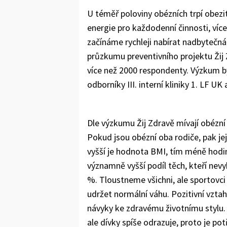
U téměř poloviny obézních trpí obezit
energie pro každodenní činnosti, více
začínáme rychleji nabírat nadbytečná
průzkumu preventivního projektu Žij 
více než 2000 respondenty. Výzkum 
odborníky III. interní kliniky 1. LF 
Dle výzkumu Žij Zdravě mívají obézní 
Pokud jsou obézní oba rodiče, pak je
vyšší je hodnota BMI, tím méně hodi
významně vyšší podíl těch, kteří nev
%. Tloustneme všichni, ale sportovci
udržet normální váhu. Pozitivní vztah
návyky ke zdravému životnímu stylu.
ale dívky spíše odrazuje, proto je po