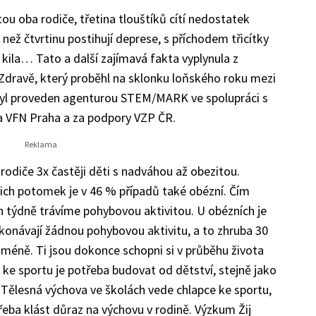
ou oba rodiče, třetina tlouštíků cítí nedostatek
 než čtvrtinu postihují deprese, s příchodem třicítky
 kila… Tato a další zajímavá fakta vyplynula z
Zdravě, který proběhl na sklonku loňského roku mezi
byl proveden agenturou STEM/MARK ve spolupráci s
UK a VFN Praha a za podpory VZP ČR.
rodiče 3x častěji děti s nadváhou až obezitou.
jich potomek je v 46 % případů také obézní. Čím
n týdně trávíme pohybovou aktivitou. U obézních je
ykonávají žádnou pohybovou aktivitu, a to zhruba 30
 méně. Ti jsou dokonce schopni si v průběhu života
 ke sportu je potřeba budovat od dětství, stejně jako
 Tělesná výchova ve školách vede chlapce ke sportu,
třeba klást důraz na výchovu v rodině. Výzkum Žij