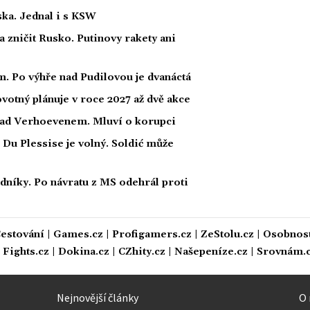
ka. Jednal i s KSW
a zničit Rusko. Putinovy rakety ani
. Po výhře nad Pudilovou je dvanáctá
otný plánuje v roce 2027 až dvě akce
nad Verhoevenem. Mluví o korupci
 Du Plessise je volný. Soldić může
dníky. Po návratu z MS odehrál proti
estování
|
Games.cz
|
Profigamers.cz
|
ZeStolu.cz
|
Osobnost
|
Fights.cz
|
Dokina.cz
|
CZhity.cz
|
Našepeníze.cz
|
Srovnám.
Nejnovější články
O 