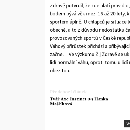
Zdravě potvrdil, že zde platí pravidlo,
bodem bývá věk mezi 16 až 20 lety, k
sportem úplně. U chlapců je situace le
obecně, a to z důvodu nedostatku času
provozovaných sportů v České republice
Váhový přírůstek přichází s přibývajíc
začne… Ve výzkumu Žij Zdravě se uká
lidí normální váhu, oproti tomu u lidí
obezitou.
Předchozí článek
Tvář Axe Instinct 09 Hanka
Mašlíková
V