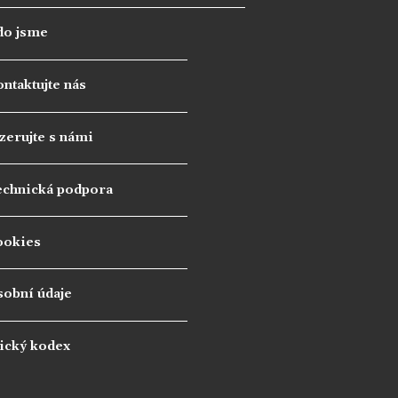
do jsme
ntaktujte nás
zerujte s námi
echnická podpora
ookies
sobní údaje
ický kodex