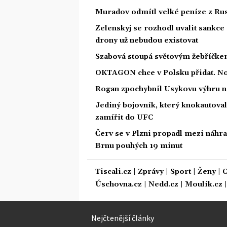
Muradov odmítl velké peníze z Rus
Zelenskyj se rozhodl uvalit sankce 
drony už nebudou existovat
Szabová stoupá světovým žebříčkem
OKTAGON chce v Polsku přidat. Nov
Rogan zpochybnil Usykovu výhru 
Jediný bojovník, který knokautoval
zamířit do UFC
Červ se v Plzni propadl mezi náhra
Brnu pouhých 19 minut
Tiscali.cz
|
Zprávy
|
Sport
|
Ženy
|
C
Úschovna.cz
|
Nedd.cz
|
Moulík.cz
Nejčtenější články