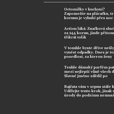
Octomilky v kuchyni?
Zapomeňte na plácačku, tr
korunu je vyhubí přes noc
Action láká: Značková sluc
za 244 korun, jinde přitom 
třikrát tolik
V tomhle byste dříve nešly
vynést odpadky. Dnes je to
posedlost, za kterou ženy
utrácejí tisíce
Tenhle dámský parfém pat
mezi nejlepší vůně všech 
Slavné jméno zdědil po
kontroverzní legendě
Rajčata vám v srpnu stále 
Udělejte tento krok, jinak 
úrody do podzimu nemusí
dočkat