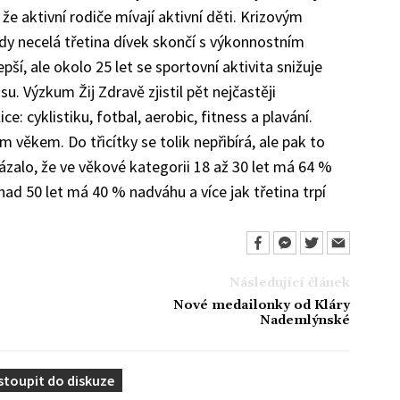
 že aktivní rodiče mívají aktivní děti. Krizovým
dy necelá třetina dívek skončí s výkonnostním
pší, ale okolo 25 let se sportovní aktivita snižuje
. Výzkum Žij Zdravě zjistil pět nejčastěji
: cyklistiku, fotbal, aerobic, fitness a plavání.
ím věkem. Do třicítky se tolik nepřibírá, ale pak to
zalo, že ve věkové kategorii 18 až 30 let má 64 %
 nad 50 let má 40 % nadváhu a více jak třetina trpí
Následující článek
Nové medailonky od Kláry
Nademlýnské
stoupit do diskuze