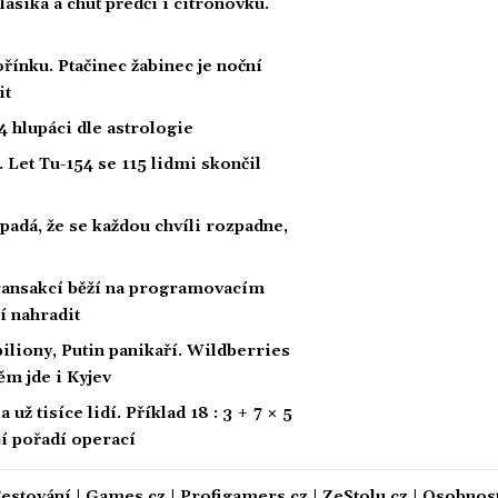
klasika a chuť předčí i citrónovku.
řínku. Ptačinec žabinec je noční
it
 hlupáci dle astrologie
 Let Tu-154 se 115 lidmi skončil
padá, že se každou chvíli rozpadne,
 transakcí běží na programovacím
í nahradit
biliony, Putin panikaří. Wildberries
ěm jde i Kyjev
ž tisíce lidí. Příklad 18 : 3 + 7 × 5
ají pořadí operací
estování
|
Games.cz
|
Profigamers.cz
|
ZeStolu.cz
|
Osobnost