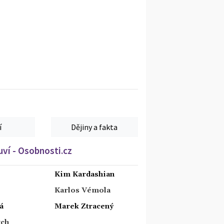
í
Dějiny a fakta
ví - Osobnosti.cz
Kim Kardashian
Karlos Vémola
á
Marek Ztracený
tch