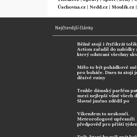
Úschovna.cz
|
Nedd.cz
|
Moulík.cz
Nejčtenější články
Běžně stojí i čtyřikrát tolik
Action zařadil do nabídky s
který odstraní všechny sk
Mělo to být pohádkové mě
pro boháče. Dnes tu stojí j
děsivé ruiny
Tenhle dámský parfém pat
mezi nejlepší vůně všech 
Slavné jméno zdědil po
kontroverzní legendě
Víkendem to neskončí.
Meteorologové upřesnili
předpověď pro příští týde