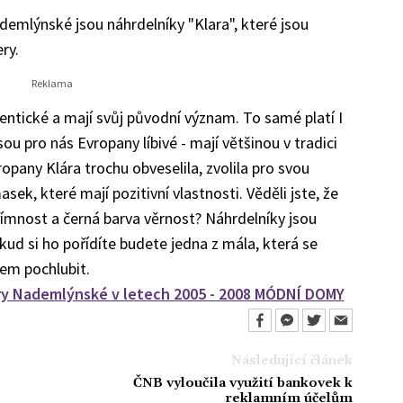
emlýnské jsou náhrdelníky "Klara", které jsou
ry.
tentické a mají svůj původní význam. To samé platí I
ou pro nás Evropany líbivé - mají většinou v tradici
opany Klára trochu obveselila, zvolila pro svou
ek, které mají pozitivní vlastnosti. Věděli jste, že
ímnost a černá barva věrnost? Náhrdelníky jsou
kud si ho pořídíte budete jedna z mála, která se
em pochlubit.
y Nademlýnské v letech 2005 - 2008
MÓDNÍ DOMY
Následující článek
ČNB vyloučila využití bankovek k
reklamním účelům