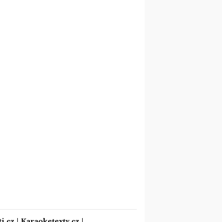
i.cz
|
Karaoketexty.cz
|