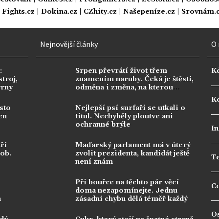
|
Fights.cz
|
Dokina.cz
|
CZhity.cz
|
Našepeníze.cz
|
Srovnám.
Nejnovější články
O 
:
Srpen převrátí život třem
K
troj,
znamením naruby. Čeká je štěstí,
vrny
odměna i změna, na kterou
dlouho čekala
Ko
sto
Nejlepší psí surfaři se utkali o
en
titul. Nechyběly ploutve ani
ochranné brýle
In
ří
Maďarský parlament má v úterý
dob.
zvolit prezidenta, kandidát ještě
T
není znám
Při bouřce na těchto pár věcí
C
doma nezapomínejte. Jednu
n
zásadní chybu dělá téměř každý
O