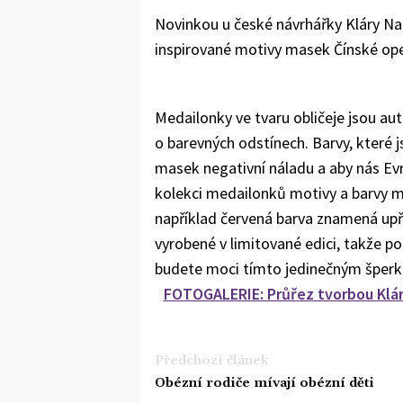
Novinkou u české návrhářky Kláry Nad
inspirované motivy masek Čínské ope
Medailonky ve tvaru obličeje jsou au
o barevných odstínech. Barvy, které js
masek negativní náladu a aby nás Evr
kolekci medailonků motivy a barvy mas
například červená barva znamená upř
vyrobené v limitované edici, takže po
budete moci tímto jedinečným šperk
FOTOGALERIE: Průřez tvorbou Klár
Předchozí článek
Obézní rodiče mívají obézní děti