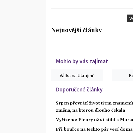
V
Nejnovější články
Mohlo by vás zajímat
Válka na Ukrajině
K
Doporučené články
Srpen převrátí život třem znamením
změna, na kterou dlouho čekala
Vyřízeno: Fleury už si stihl s Mu
Při bouřce na těchto pár věcí dom