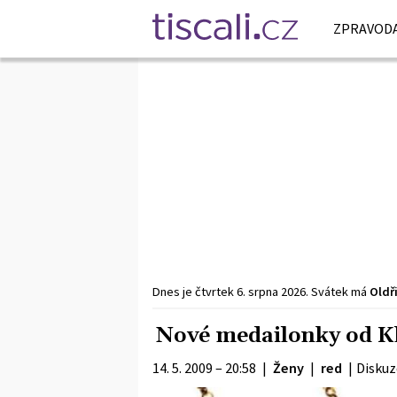
ZPRAVODA
Dnes je
čtvrtek
6. srpna
2026
.
Svátek má
Oldř
Nové medailonky od K
14. 5. 2009 – 20:58
|
Ženy
|
red
|
Diskuz