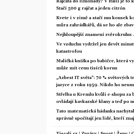
Rajčata do limonády? V Itálii je to 
Stačí 500 g rajčat a jeden citrón
Kvete i v zimě a stačí mu kousek ko
můra zahrádkářů, dá se ho ale zbav
Nejhloupější znamení zvěrokruhu: 4
Ve vzduchu vydržel jen devět minut.
katastrofou
Maličká knížka po babičce, která vy
může mít cenu tisíců korun
„Azbest IT světa“: 70 % světových
jazyce z roku 1959. Nikdo ho neum
Střelba u Kremlu kvůli e-shopu za 
ovládají kavkazské klany a teď po n
Tato matematická hádanka nachytala u
správně spočítají jen lidé, kteří zn
Tiscali.cz
|
Zprávy
|
Sport
|
Ženy
|
C