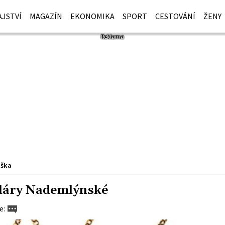
JSTVÍ
MAGAZÍN
EKONOMIKA
SPORT
CESTOVÁNÍ
ŽENY
iška
láry Nademlýnské
e: