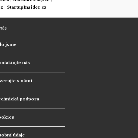
cz
|
StartupInsider.cz
nás
do jsme
ntaktujte nás
zerujte s námi
echnická podpora
ookies
sobní údaje