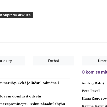
stoupit do diskuze
uriozity
Fotbal
Úmrt
O kom se mlu
 naruby. Čeká je štěstí, odměna i
Andrej Babiš
Petr Pavel
radovem domluvit odvetu
Hana Zagorov
a nezapomínejte. Jednu zásadní chybu
Kazma Kazmi