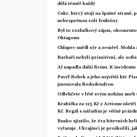
dělá téměř každý
Cukr, který stojí na špatné straně,
nebezpečnou roli fruktózy
Byl to rozlučkový zápas, okoment
Oktagonu
Chlapec snědl sýr a zemřel. Mohla 
Barbaři nebyli primitivní, ale sofis
AI napadla další firmu. K incidentu
Pavel Bobek a jeho největší hit: P
jmenovala Rododendron
Odlehčete v létě svým nohám aneb 
Krabička za 125 Kč z Actionu ušetří 
Kč. Regál s nářadím je věčně prázd
Rusko zjistilo, že éra bitevních he
vyřazuje. Ukrajinci je proškolili, j