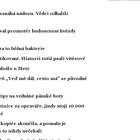
 pomáhá nádoru. Vědci odhalili
oval promotér budoucnost hvězdy
za to běžná bakterie
tikovaní. Historii totiž psali vítězové
 došlo u Mety
íseň „Veď mě dál, cesto má“ se původně
tipy na vzdušné pánské boty
tisíce za opraváře, jindy stojí 10 000
ný
likoptér skončila, a pomalu je
ak to nikdy nečekali