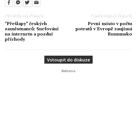
Předchozí článek
Následující článek
"Přešlapy" českých
První místo v počtu
zaměstnanců: Surfování
potratů v Evropě zaujímá
na internetu a pozdní
Rumunsko
příchody
Vstoupit do diskuze