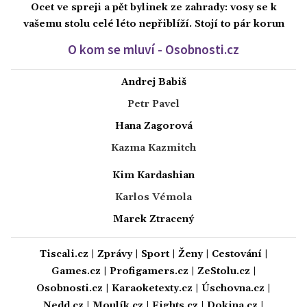
Ocet ve spreji a pět bylinek ze zahrady: vosy se k
vašemu stolu celé léto nepřiblíží. Stojí to pár korun
O kom se mluví - Osobnosti.cz
Andrej Babiš
Petr Pavel
Hana Zagorová
Kazma Kazmitch
Kim Kardashian
Karlos Vémola
Marek Ztracený
Tiscali.cz
|
Zprávy
|
Sport
|
Ženy
|
Cestování
|
Games.cz
|
Profigamers.cz
|
ZeStolu.cz
|
Osobnosti.cz
|
Karaoketexty.cz
|
Úschovna.cz
|
Nedd.cz
|
Moulík.cz
|
Fights.cz
|
Dokina.cz
|