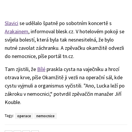
Slavici
se udělalo špatně po sobotním koncertě s
Arakainem
, informoval blesk.cz. V hotelovém pokoji se
svíjela bolestí, která byla tak nesnesitelná, že bylo
nutné zavolat záchranku. A zpěvačku okamžitě odvezli
do nemocnice, píše portál tn.cz.
Tam zjistili, že
Bílé
praskla cysta na vaječníku a hrozí
otrava krve, píše Okamžitě ji vezli na operační sál, kde
cystu vyjmuli a organismus vyčistili. "Ano, Lucka leží po
zákroku v nemocnici,“ potvrdil zpěvaččin manažer Jiří
Kouble.
Tagy:
operace
nemocnice