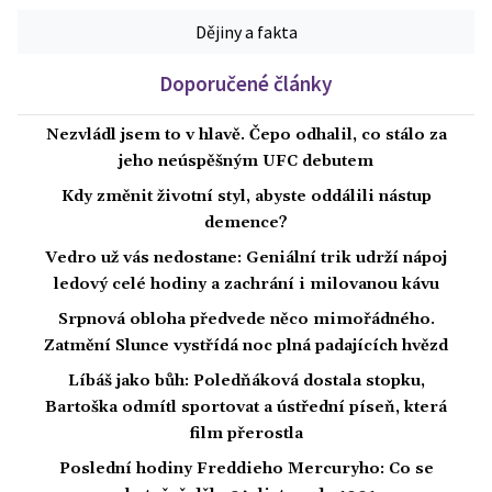
Dějiny a fakta
Doporučené články
Nezvládl jsem to v hlavě. Čepo odhalil, co stálo za
jeho neúspěšným UFC debutem
Kdy změnit životní styl, abyste oddálili nástup
demence?
Vedro už vás nedostane: Geniální trik udrží nápoj
ledový celé hodiny a zachrání i milovanou kávu
Srpnová obloha předvede něco mimořádného.
Zatmění Slunce vystřídá noc plná padajících hvězd
Líbáš jako bůh: Poledňáková dostala stopku,
Bartoška odmítl sportovat a ústřední píseň, která
film přerostla
Poslední hodiny Freddieho Mercuryho: Co se