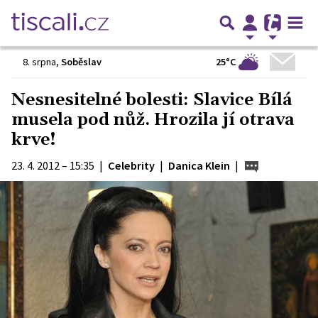
25°C
8. srpna
,
Soběslav
Nesnesitelné bolesti: Slavice Bílá
musela pod nůž. Hrozila jí otrava
krve!
23. 4. 2012 – 15:35
|
Celebrity
|
Danica Klein
|