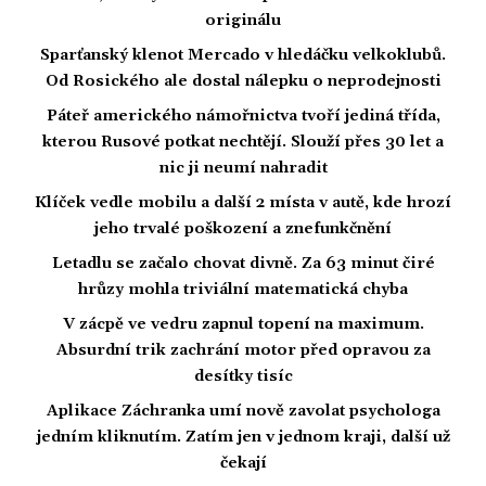
originálu
Sparťanský klenot Mercado v hledáčku velkoklubů.
Od Rosického ale dostal nálepku o neprodejnosti
Páteř amerického námořnictva tvoří jediná třída,
kterou Rusové potkat nechtějí. Slouží přes 30 let a
nic ji neumí nahradit
Klíček vedle mobilu a další 2 místa v autě, kde hrozí
jeho trvalé poškození a znefunkčnění
Letadlu se začalo chovat divně. Za 63 minut čiré
hrůzy mohla triviální matematická chyba
V zácpě ve vedru zapnul topení na maximum.
Absurdní trik zachrání motor před opravou za
desítky tisíc
Aplikace Záchranka umí nově zavolat psychologa
jedním kliknutím. Zatím jen v jednom kraji, další už
čekají