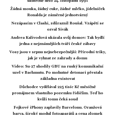
skutečně dělo 24. listopadu 1991
Žádná mouka, žádný cukr, žádné mléko, jídelníček
Ronalda je záměrně jednotvárný
Nezápasím v Clashi, zdůraznil Roušal. Vzápětí se
ozval Sivák
Andrea Kalivodová ukázala svůj domov: Tak bydlí
jedna z nejznámějších tváří české zábavy
Vosy jsou v srpnu nejnebezpečnější: Přírodní triky,
jak je vyhnat ze zahrady a domu
Video: Su-27 shodily GBU na ruský komunikační
uzel v Bachmutu. Po mohutné detonaci přestala
základna existovat
Důchodce vydělával 225 tisíc Kč měsíčně
pronájmem vlastního pozemku řidičům. Teď ho
kvůli tomu čeká soud
Fejkové iPhony zaplavily Barcelonu. Oranžová
barva, široký modul fotoaparátů a cena zlomek