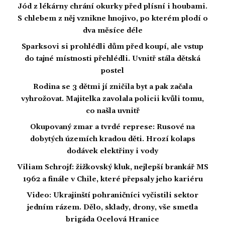
Jód z lékárny chrání okurky před plísní i houbami.
S chlebem z něj vznikne hnojivo, po kterém plodí o
dva měsíce déle
Sparksovi si prohlédli dům před koupí, ale vstup
do tajné místnosti přehlédli. Uvnitř stála dětská
postel
Rodina se 3 dětmi jí zničila byt a pak začala
vyhrožovat. Majitelka zavolala policii kvůli tomu,
co našla uvnitř
Okupovaný zmar a tvrdé represe: Rusové na
dobytých územích kradou děti. Hrozí kolaps
dodávek elektřiny i vody
Viliam Schrojf: žižkovský kluk, nejlepší brankář MS
1962 a finále v Chile, které přepsaly jeho kariéru
Video: Ukrajinští pohraničníci vyčistili sektor
jedním rázem. Dělo, sklady, drony, vše smetla
brigáda Ocelová Hranice