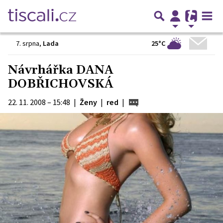
25°C
7. srpna
,
Lada
Návrhářka DANA
DOBŘICHOVSKÁ
22. 11. 2008 – 15:48
|
Ženy
|
red
|