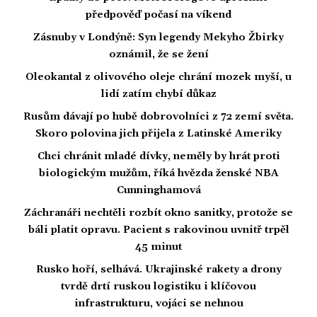
předpověď počasí na víkend
Zásnuby v Londýně: Syn legendy Mekyho Žbirky
oznámil, že se žení
Oleokantal z olivového oleje chrání mozek myší, u
lidí zatím chybí důkaz
Rusům dávají po hubě dobrovolníci z 72 zemí světa.
Skoro polovina jich přijela z Latinské Ameriky
Chci chránit mladé dívky, neměly by hrát proti
biologickým mužům, říká hvězda ženské NBA
Cunninghamová
Záchranáři nechtěli rozbít okno sanitky, protože se
báli platit opravu. Pacient s rakovinou uvnitř trpěl
45 minut
Rusko hoří, selhává. Ukrajinské rakety a drony
tvrdě drtí ruskou logistiku i klíčovou
infrastrukturu, vojáci se nehnou