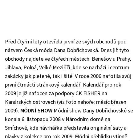
Před čtyřmi lety otevřela první ze svých obchodů pod
názvem Česká móda Dana Dobřichovská. Dnes již tyto
obchody najdete ve čtyřech městech: Benešov u Prahy,
Jihlava, Polná, Velké Meziříčí, kde se nachází i centrum
zakázky jak pletené, tak i šité. V roce 2006 nafotila svůj
první čtrnácti stránkový kalendář. Kalendář pro rok
2009 je již nafocen za podpory CK FISHER na
Kanárských ostrovech (viz foto nahoře: měsíc březen
2009).
MÓDNÍ SHOW
Módní show Dany Dobřichovské se
konala 6. listopadu 2008 v Národním domě na
Smíchově, kde návrhářka představila originální šaty a
plavky z kolekce pro rok 2009. Módní přehlídku vtipně