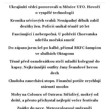
Ukrajinští vědci pozorovali u Měsíce UFO. Hovoří
o vyspělé technologii
Kronika sériových vrahů: Nenápadný dělník zabil
desítky žen. Policii unikal téměř 20 let
Fascinující i nebezpečná. U pobřeží Chorvatska
udeřila mořská smršť
Do zápasu jsem šel po kalbě, přiznal BKFC šampion
ve službách Oktagonu
Těsně před osmdesátkou strčí mladší kolegyně do
kapsy. Nejkrásnější outfity Jany Švandové berou
dech
Chudoba zanechává stopu. Finanční potíže zrychlují
stárnutí mozku
Moby na Colours of Ostrava: Střízlivý, mokrý od
deště, a přesto přichystal nejlepší večer festivalu
Zpátky do pece. Meteorologové upřesnili