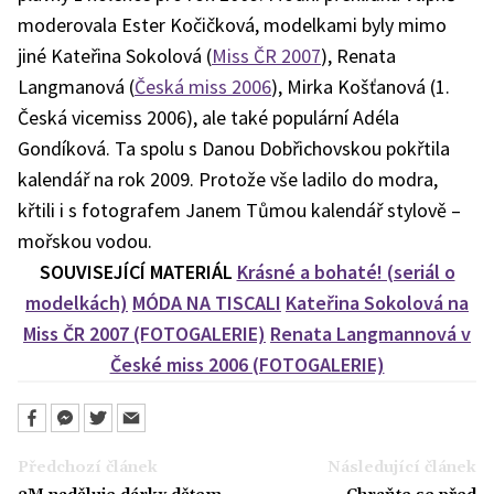
moderovala Ester Kočičková, modelkami byly mimo
jiné Kateřina Sokolová (
Miss ČR 2007
), Renata
Langmanová (
Česká miss 2006
), Mirka Košťanová (1.
Česká vicemiss 2006), ale také populární Adéla
Gondíková. Ta spolu s Danou Dobřichovskou pokřtila
kalendář na rok 2009. Protože vše ladilo do modra,
křtili i s fotografem Janem Tůmou kalendář stylově –
mořskou vodou.
SOUVISEJÍCÍ MATERIÁL
Krásné a bohaté! (seriál o
modelkách)
MÓDA NA TISCALI
Kateřina Sokolová na
Miss ČR 2007 (FOTOGALERIE)
Renata Langmannová v
České miss 2006 (FOTOGALERIE)
Předchozí článek
Následující článek