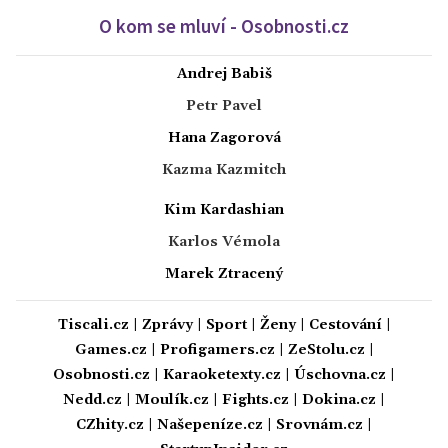
O kom se mluví - Osobnosti.cz
Andrej Babiš
Petr Pavel
Hana Zagorová
Kazma Kazmitch
Kim Kardashian
Karlos Vémola
Marek Ztracený
Tiscali.cz
|
Zprávy
|
Sport
|
Ženy
|
Cestování
|
Games.cz
|
Profigamers.cz
|
ZeStolu.cz
|
Osobnosti.cz
|
Karaoketexty.cz
|
Úschovna.cz
|
Nedd.cz
|
Moulík.cz
|
Fights.cz
|
Dokina.cz
|
CZhity.cz
|
Našepeníze.cz
|
Srovnám.cz
|