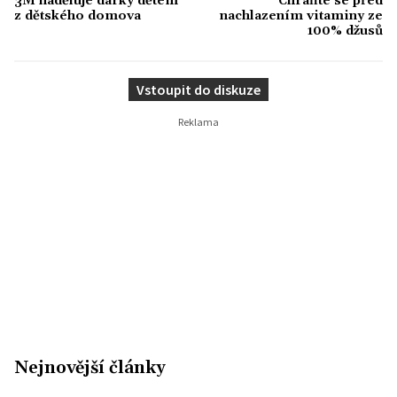
3M naděluje dárky dětem
Chraňte se před
z dětského domova
nachlazením vitaminy ze
100% džusů
Vstoupit do diskuze
Nejnovější články