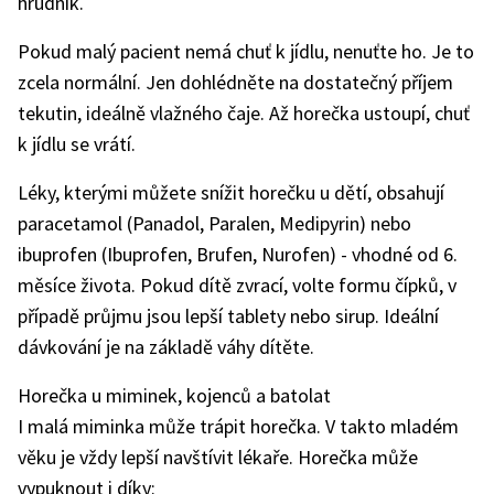
hrudník.
Pokud malý pacient nemá chuť k jídlu, nenuťte ho. Je to
zcela normální. Jen dohlédněte na dostatečný příjem
tekutin, ideálně vlažného čaje. Až horečka ustoupí, chuť
k jídlu se vrátí.
Léky, kterými můžete snížit horečku u dětí, obsahují
paracetamol (Panadol, Paralen, Medipyrin) nebo
ibuprofen (Ibuprofen, Brufen, Nurofen) - vhodné od 6.
měsíce života. Pokud dítě zvrací, volte formu čípků, v
případě průjmu jsou lepší tablety nebo sirup. Ideální
dávkování je na základě váhy dítěte.
Horečka u miminek, kojenců a batolat
I malá miminka může trápit horečka. V takto mladém
věku je vždy lepší navštívit lékaře. Horečka může
vypuknout i díky: