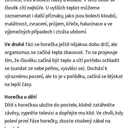
člověk cítí nejhůře. U vyšších teplot můžeme
zaznamenat i další příznaky, jako jsou bolesti kloubů,
malátnost, zvracení, průjem, křeče, halucinace a ve
výjimečných případech i ztráta vědomí.
Ve druhé
fázi se horečka ještě nějakou dobu drží, ale
organismus se začíná tepla zbavovat. To se projevuje
tím, že člověku začíná být teplo a cítí potřebu ochladit
se (sundat ze sebe peřinu, vysvléci se). Dochází k
výraznému pocení, ale to je v pořádku, začíná se blýskat
na lepší časy.
Horečka u dětí
Dítě s horečkou uložte do postele, klidně zatáhněte
závěsy, vypněte televizi a dopřejte mu klid. Ve chvíli, kdy
poleví první fáze horečky, zkuste studený zábal na