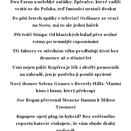
Ewa Farna a nelehké začátky: Zpěvačce, které radili
vrátit se do Polska, teď fanoušci nestačí tleskat
Po pěti letech zpátky v televizi! Ordinace se vrací
na Novu, má to ale jeden háček
Pět tváří Stinga: Od klasických balad přes svižné
rytmy po temnější vzpomínání
Tři faktory ve středním věku prodlužují život bez
demence až o třináct let
Umí nejen pálit: Kopřiva je lék i skvělý pomocník
na zahradě, jen je potřeba ji použít správně
Nový domov Seleny Gomez v Beverly Hills: Vlastní
kino i luxus, který překvapí
Joe Rogan přirovnal Mosese Itaumu k Mikeu
Tysonovi
Kupujete ojetý plug-in hybrid? Bez ověřeného
reportu baterie riskujete, že vám zbude drahý
spalovák