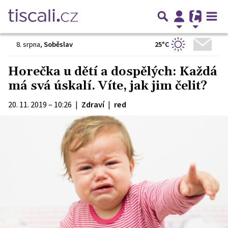
25°C
8. srpna
,
Soběslav
Horečka u dětí a dospělých: Každá
má svá úskalí. Víte, jak jim čelit?
20. 11. 2019 – 10:26
|
Zdraví
|
red