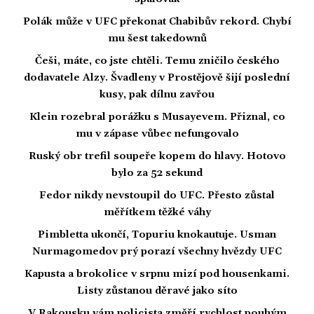
Polák může v UFC překonat Chabibův rekord. Chybí
mu šest takedownů
Češi, máte, co jste chtěli. Temu zničilo českého
dodavatele Alzy. Švadleny v Prostějově šijí poslední
kusy, pak dílnu zavřou
Klein rozebral porážku s Musayevem. Přiznal, co
mu v zápase vůbec nefungovalo
Ruský obr trefil soupeře kopem do hlavy. Hotovo
bylo za 52 sekund
Fedor nikdy nevstoupil do UFC. Přesto zůstal
měřítkem těžké váhy
Pimbletta ukončí, Topuriu knokautuje. Usman
Nurmagomedov prý porazí všechny hvězdy UFC
Kapusta a brokolice v srpnu mizí pod housenkami.
Listy zůstanou děravé jako síto
V Rakousku vám policista změří rychlost pouhým