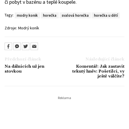
či pobyt v bazénu a teplé koupele.
Tagy:
modry konik
horečka
svalová horečka
horečka u dětí
Zdroje:
Modrý koník
Předchozí článek
Následující článek
Na dálnicích už jen
Komentář: Jak zastavit
stovkou
tekutý hněv: Pošetilci, vy
ještě válčíte?