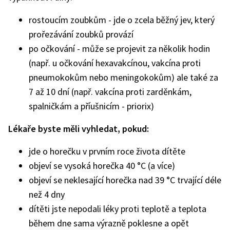
rostoucím zoubkům - jde o zcela běžný jev, který
prořezávání zoubků provází
po očkování - může se projevit za několik hodin
(např. u očkování hexavakcínou, vakcína proti
pneumokokům nebo meningokokům) ale také za
7 až 10 dní (např. vakcína proti zarděnkám,
spalničkám a příušnicím - priorix)
Lékaře byste měli vyhledat, pokud:
jde o horečku v prvním roce života dítěte
objeví se vysoká horečka 40 °C (a více)
objeví se neklesající horečka nad 39 °C trvající déle
než 4 dny
dítěti jste nepodali léky proti teplotě a teplota
během dne sama výrazně poklesne a opět