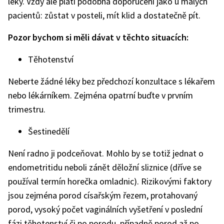
léky. Vždy ale platí podobná doporučení jako u malých
pacientů: zůstat v posteli, mít klid a dostatečně pít.
Pozor bychom si měli dávat v těchto situacích:
Těhotenství
Neberte žádné léky bez předchozí konzultace s lékařem
nebo lékárníkem. Zejména opatrní buďte v prvním
trimestru.
Šestinedělí
Není radno ji podceňovat. Mohlo by se totiž jednat o
endometritidu neboli zánět děložní sliznice (dříve se
používal termín horečka omladnic). Rizikovými faktory
jsou zejména porod císařským řezem, protahovaný
porod, vysoký počet vaginálních vyšetření v poslední
fázi těhotenství či po porodu, případně porod až po