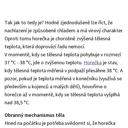
Tak jak to tedy je? Hodně zjednodušeně lze říct, že
nachlazení je způsobené chladem a má virový charakter.
Oproti tomu horečka je chorobně zvýšená tělesná
teplota, která doprovází řadu nemocí.
V momentě, kdy se tělesná teplota pohybuje v rozmezí
37 °C - 38 °C, jde o zvýšenou teplotu.
Horečka
je stav,
kdy tělesná teplota měřená v podpaží přesáhne 38 °C. A
pozor, pokud je teplota měřená v konečníku (využívá se
především u kojenců a malých dětí), hovoříme o
horečce až v momentě, kdy se tělesná teplota vyšplhá
nad 38,5 °C.
Obranný mechanismus těla
Hned na počátku je potřeba uvědomit si, že horečka