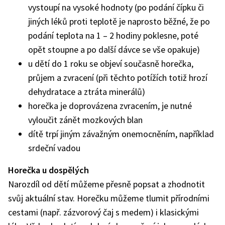
vystoupí na vysoké hodnoty (po podání čípku či
jiných léků proti teplotě je naprosto běžné, že po
podání teplota na 1 – 2 hodiny poklesne, poté
opět stoupne a po další dávce se vše opakuje)
u dětí do 1 roku se objeví současně horečka,
průjem a zvracení (při těchto potížích totiž hrozí
dehydratace a ztráta minerálů)
horečka je doprovázena zvracením, je nutné
vyloučit zánět mozkových blan
dítě trpí jiným závažným onemocněním, například
srdeční vadou
Horečka u dospělých
Narozdíl od dětí můžeme přesně popsat a zhodnotit
svůj aktuální stav. Horečku můžeme tlumit přírodními
cestami (např. zázvorový čaj s medem) i klasickými