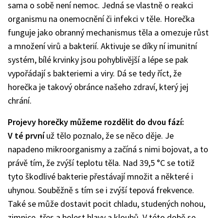
sama o sobě není nemoc. Jedná se vlastně o reakci
organismu na onemocnění či infekci v těle. Horečka
funguje jako obranný mechanismus těla a omezuje růst
a množení virů a bakterií. Aktivuje se díky ní imunitní
systém, bílé krvinky jsou pohyblivější a lépe se pak
vypořádají s bakteriemi a viry. Dá se tedy říct, že
horečka je takový obránce našeho zdraví, který jej
chrání.
Projevy horečky můžeme rozdělit do dvou fází:
V té první
už tělo poznalo, že se něco děje. Je
napadeno mikroorganismy a začíná s nimi bojovat, a to
právě tím, že zvýší teplotu těla. Nad 39,5 °C se totiž
tyto škodlivé bakterie přestávají množit a některé i
uhynou. Souběžně s tím se i zvýší tepová frekvence.
Také se může dostavit pocit chladu, studených nohou,
zimnice, třes a bolest hlavy a kloubů. V této době se