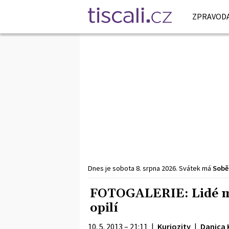
ZPRAVODA
Dnes je
sobota
8. srpna
2026
.
Svátek má
Sobě
FOTOGALERIE: Lidé ma
opilí
10. 5. 2013 – 21:11
|
Kuriozity
|
Danica 