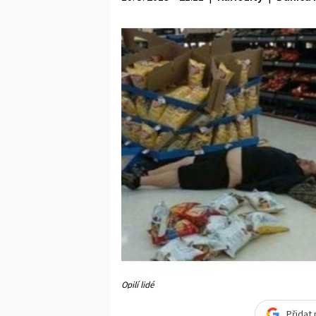
Opilí lidé
Přidat