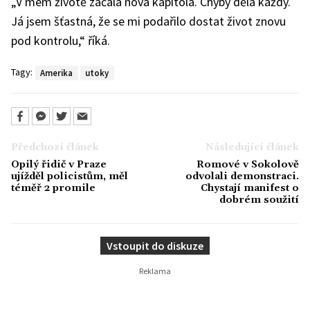
„V mém životě začala nová kapitola. Chyby dělá každý.
Já jsem šťastná, že se mi podařilo dostat život znovu
pod kontrolu,“ říká.
Tagy:
Amerika
utoky
Předchozí článek
Následující článek
Opilý řidič v Praze
Romové v Sokolově
ujížděl policistům, měl
odvolali demonstraci.
téměř 2 promile
Chystají manifest o
dobrém soužití
Vstoupit do diskuze