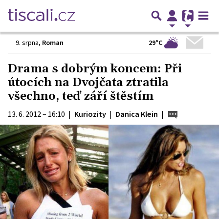
29°C
9. srpna
,
Roman
Drama s dobrým koncem: Při
útocích na Dvojčata ztratila
všechno, teď září štěstím
13. 6. 2012 – 16:10
|
Kuriozity
|
Danica Klein
|