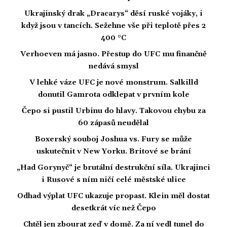
Ukrajinský drak „Dracarys“ děsí ruské vojáky, i
když jsou v tancích. Sežehne vše při teplotě přes 2
400 °C
Verhoeven má jasno. Přestup do UFC mu finančně
nedává smysl
V lehké váze UFC je nové monstrum. Salkilld
donutil Gamrota odklepat v prvním kole
Čepo si pustil Urbinu do hlavy. Takovou chybu za
60 zápasů neudělal
Boxerský souboj Joshua vs. Fury se může
uskutečnit v New Yorku. Britové se brání
„Had Gorynyč“ je brutální destrukční síla. Ukrajinci
i Rusové s ním ničí celé městské ulice
Odhad výplat UFC ukazuje propast. Klein měl dostat
desetkrát víc než Čepo
Chtěl jen zbourat zeď v domě. Za ní vedl tunel do