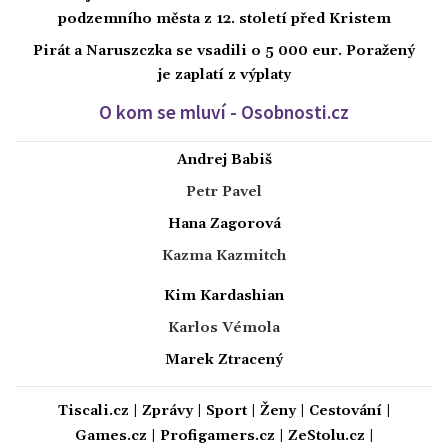
podzemního města z 12. století před Kristem
Pirát a Naruszczka se vsadili o 5 000 eur. Poražený
je zaplatí z výplaty
O kom se mluví - Osobnosti.cz
Andrej Babiš
Petr Pavel
Hana Zagorová
Kazma Kazmitch
Kim Kardashian
Karlos Vémola
Marek Ztracený
Tiscali.cz
|
Zprávy
|
Sport
|
Ženy
|
Cestování
|
Games.cz
|
Profigamers.cz
|
ZeStolu.cz
|