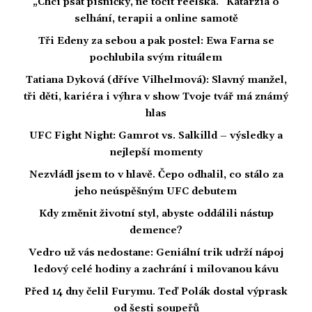
„Chci psát písničky, ne točit reelska.“ Katarzia o
selhání, terapii a online samotě
Tři Edeny za sebou a pak postel: Ewa Farna se
pochlubila svým rituálem
Tatiana Dyková (dříve Vilhelmová): Slavný manžel,
tři děti, kariéra i výhra v show Tvoje tvář má známý
hlas
UFC Fight Night: Gamrot vs. Salkilld – výsledky a
nejlepší momenty
Nezvládl jsem to v hlavě. Čepo odhalil, co stálo za
jeho neúspěšným UFC debutem
Kdy změnit životní styl, abyste oddálili nástup
demence?
Vedro už vás nedostane: Geniální trik udrží nápoj
ledový celé hodiny a zachrání i milovanou kávu
Před 14 dny čelil Furymu. Teď Polák dostal výprask
od šesti soupeřů