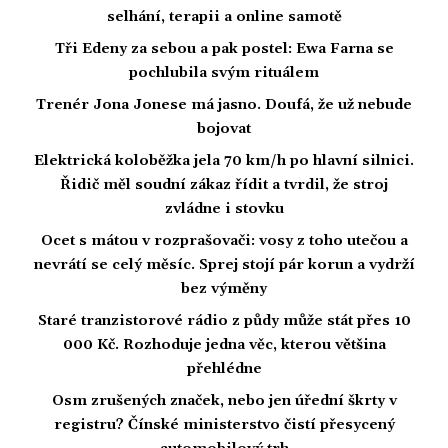
selhání, terapii a online samotě
Tři Edeny za sebou a pak postel: Ewa Farna se
pochlubila svým rituálem
Trenér Jona Jonese má jasno. Doufá, že už nebude
bojovat
Elektrická koloběžka jela 70 km/h po hlavní silnici.
Řidič měl soudní zákaz řídit a tvrdil, že stroj
zvládne i stovku
Ocet s mátou v rozprašovači: vosy z toho utečou a
nevrátí se celý měsíc. Sprej stojí pár korun a vydrží
bez výměny
Staré tranzistorové rádio z půdy může stát přes 10
000 Kč. Rozhoduje jedna věc, kterou většina
přehlédne
Osm zrušených značek, nebo jen úřední škrty v
registru? Čínské ministerstvo čistí přesycený