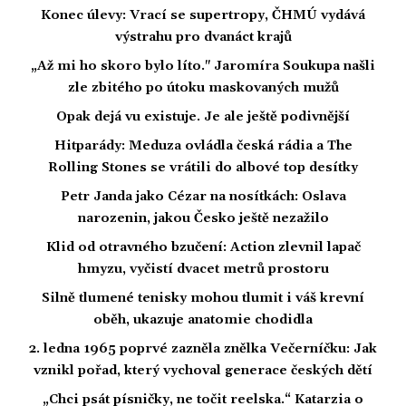
Konec úlevy: Vrací se supertropy, ČHMÚ vydává
výstrahu pro dvanáct krajů
„Až mi ho skoro bylo líto." Jaromíra Soukupa našli
zle zbitého po útoku maskovaných mužů
Opak dejá vu existuje. Je ale ještě podivnější
Hitparády: Meduza ovládla česká rádia a The
Rolling Stones se vrátili do albové top desítky
Petr Janda jako Cézar na nosítkách: Oslava
narozenin, jakou Česko ještě nezažilo
Klid od otravného bzučení: Action zlevnil lapač
hmyzu, vyčistí dvacet metrů prostoru
Silně tlumené tenisky mohou tlumit i váš krevní
oběh, ukazuje anatomie chodidla
2. ledna 1965 poprvé zazněla znělka Večerníčku: Jak
vznikl pořad, který vychoval generace českých dětí
„Chci psát písničky, ne točit reelska.“ Katarzia o