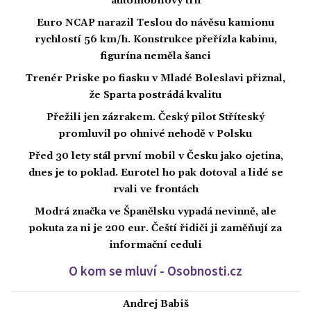
automobilový trh
Euro NCAP narazil Teslou do návěsu kamionu
rychlostí 56 km/h. Konstrukce přeřízla kabinu,
figurína neměla šanci
Trenér Priske po fiasku v Mladé Boleslavi přiznal,
že Sparta postrádá kvalitu
Přežili jen zázrakem. Český pilot Stříteský
promluvil po ohnivé nehodě v Polsku
Před 30 lety stál první mobil v Česku jako ojetina,
dnes je to poklad. Eurotel ho pak dotoval a lidé se
rvali ve frontách
Modrá značka ve Španělsku vypadá nevinně, ale
pokuta za ni je 200 eur. Čeští řidiči ji zaměňují za
informační ceduli
O kom se mluví - Osobnosti.cz
Andrej Babiš