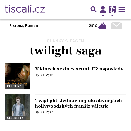
29°C
9. srpna
,
Roman
ČLÁNKY S TAGEM
twilight saga
V kinech se dnes setmí. Už naposledy
15. 11. 2012
KULTURA
Twiglight: Jedna z nejlukrativnějších
hollywoodských franšíz válcuje
19. 11. 2011
CELEBRITY