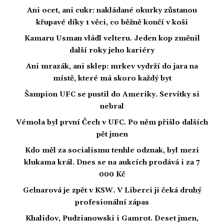
Ani ocet, ani cukr: nakládané okurky zůstanou
křupavé díky 1 věci, co běžně končí v koši
Kamaru Usman vládl velteru. Jeden kop změnil
další roky jeho kariéry
Ani mrazák, ani sklep: mrkev vydrží do jara na
místě, které má skoro každý byt
Šampion UFC se pustil do Ameriky. Servítky si
nebral
Vémola byl první Čech v UFC. Po něm přišlo dalších
pět jmen
Kdo měl za socialismu tenhle odznak, byl mezi
klukama král. Dnes se na aukcích prodává i za 7
000 Kč
Gelnarová je zpět v KSW. V Liberci ji čeká druhý
profesionální zápas
Khalidov, Pudzianowski i Gamrot. Deset jmen,