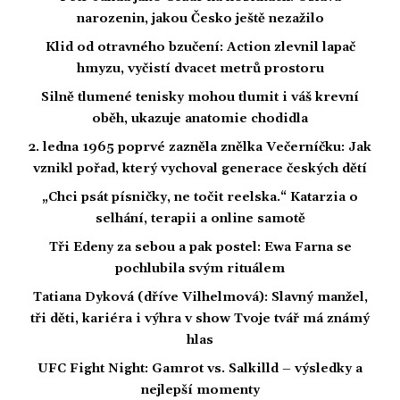
narozenin, jakou Česko ještě nezažilo
Klid od otravného bzučení: Action zlevnil lapač
hmyzu, vyčistí dvacet metrů prostoru
Silně tlumené tenisky mohou tlumit i váš krevní
oběh, ukazuje anatomie chodidla
2. ledna 1965 poprvé zazněla znělka Večerníčku: Jak
vznikl pořad, který vychoval generace českých dětí
„Chci psát písničky, ne točit reelska.“ Katarzia o
selhání, terapii a online samotě
Tři Edeny za sebou a pak postel: Ewa Farna se
pochlubila svým rituálem
Tatiana Dyková (dříve Vilhelmová): Slavný manžel,
tři děti, kariéra i výhra v show Tvoje tvář má známý
hlas
UFC Fight Night: Gamrot vs. Salkilld – výsledky a
nejlepší momenty