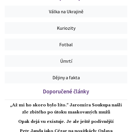
Válka na Ukrajině
Kuriozity
Fotbal
Úmrtí
Dějiny a fakta
Doporučené články
„Až mi ho skoro bylo líto." Jaromíra Soukupa našli
zle zbitého po útoku maskovaných mužů
Opak dejá vu existuje. Je ale ještě podivnější
Petr Janda jako Cézar na nosítkách: Oslava