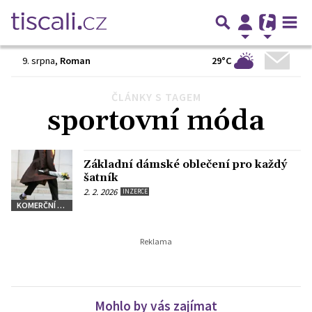
29°C
9. srpna
,
Roman
ČLÁNKY S TAGEM
sportovní móda
Základní dámské oblečení pro každý
šatník
2. 2. 2026
INZERCE
KOMERČNÍ SDĚLENÍ
Mohlo by vás zajímat