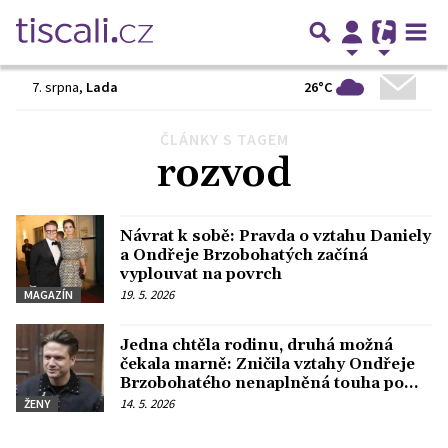
26°C
7. srpna
,
Lada
ČLÁNKY S TAGEM
Předchozí
1
2
3
…
7
Další
rozvod
Návrat k sobě: Pravda o vztahu Daniely
a Ondřeje Brzobohatých začíná
vyplouvat na povrch
19. 5. 2026
MAGAZÍN
Jedna chtěla rodinu, druhá možná
čekala marně: Zničila vztahy Ondřeje
Brzobohatého nenaplněná touha po
dítěti
14. 5. 2026
ŽENY