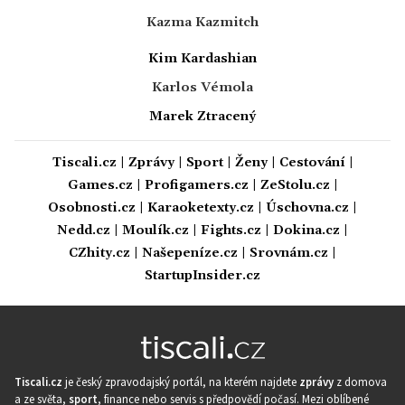
Kazma Kazmitch
Kim Kardashian
Karlos Vémola
Marek Ztracený
Tiscali.cz
|
Zprávy
|
Sport
|
Ženy
|
Cestování
|
Games.cz
|
Profigamers.cz
|
ZeStolu.cz
|
Osobnosti.cz
|
Karaoketexty.cz
|
Úschovna.cz
|
Nedd.cz
|
Moulík.cz
|
Fights.cz
|
Dokina.cz
|
CZhity.cz
|
Našepeníze.cz
|
Srovnám.cz
|
StartupInsider.cz
Tiscali.cz
je český zpravodajský portál, na kterém najdete
zprávy
z domova
a ze světa,
sport
, finance nebo servis s předpovědí počasí. Mezi oblíbené