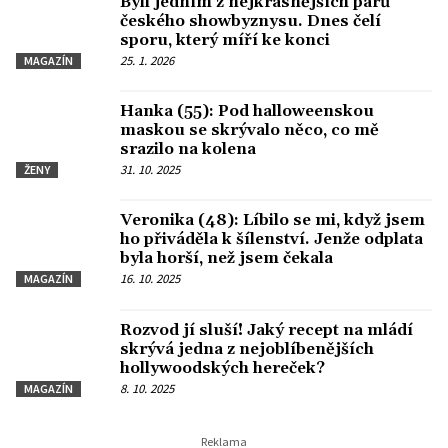
Byli jedním z nejkrásnějších párů
českého showbyznysu. Dnes čelí
sporu, který míří ke konci
25. 1. 2026
MAGAZÍN
Hanka (55): Pod halloweenskou
maskou se skrývalo něco, co mě
srazilo na kolena
31. 10. 2025
ŽENY
Veronika (48): Líbilo se mi, když jsem
ho přiváděla k šílenství. Jenže odplata
byla horší, než jsem čekala
16. 10. 2025
MAGAZÍN
Rozvod jí sluší! Jaký recept na mládí
skrývá jedna z nejoblíbenějších
hollywoodských hereček?
8. 10. 2025
MAGAZÍN