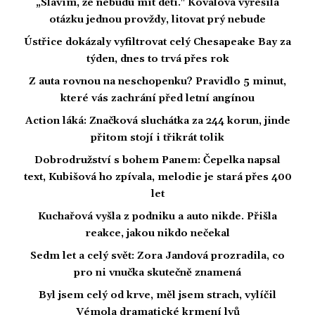
„Slavím, že nebudu mít děti." Kovalová vyřešila
otázku jednou provždy, litovat prý nebude
Ústřice dokázaly vyfiltrovat celý Chesapeake Bay za
týden, dnes to trvá přes rok
Z auta rovnou na neschopenku? Pravidlo 5 minut,
které vás zachrání před letní angínou
Action láká: Značková sluchátka za 244 korun, jinde
přitom stojí i třikrát tolik
Dobrodružství s bohem Panem: Čepelka napsal
text, Kubišová ho zpívala, melodie je stará přes 400
let
Kuchařová vyšla z podniku a auto nikde. Přišla
reakce, jakou nikdo nečekal
Sedm let a celý svět: Zora Jandová prozradila, co
pro ni vnučka skutečně znamená
Byl jsem celý od krve, měl jsem strach, vylíčil
Vémola dramatické krmení lvů