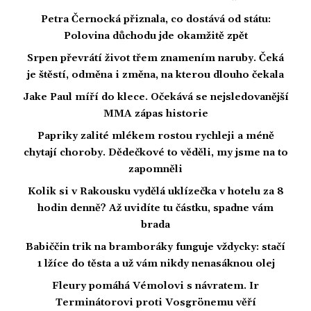
Petra Černocká přiznala, co dostává od státu:
Polovina důchodu jde okamžitě zpět
Srpen převrátí život třem znamením naruby. Čeká
je štěstí, odměna i změna, na kterou dlouho čekala
Jake Paul míří do klece. Očekává se nejsledovanější
MMA zápas historie
Papriky zalité mlékem rostou rychleji a méně
chytají choroby. Dědečkové to věděli, my jsme na to
zapomněli
Kolik si v Rakousku vydělá uklízečka v hotelu za 8
hodin denně? Až uvidíte tu částku, spadne vám
brada
Babiččin trik na bramboráky funguje vždycky: stačí
1 lžíce do těsta a už vám nikdy nenasáknou olej
Fleury pomáhá Vémolovi s návratem. Ir
Terminátorovi proti Vosgrönemu věří