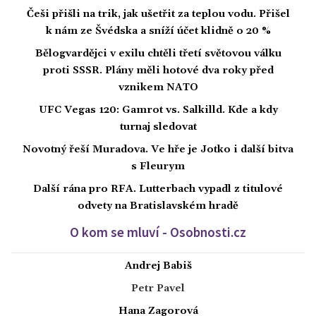
Češi přišli na trik, jak ušetřit za teplou vodu. Přišel
k nám ze Švédska a sníží účet klidně o 20 %
Bělogvardějci v exilu chtěli třetí světovou válku
proti SSSR. Plány měli hotové dva roky před
vznikem NATO
UFC Vegas 120: Gamrot vs. Salkilld. Kde a kdy
turnaj sledovat
Novotný řeší Muradova. Ve hře je Jotko i další bitva
s Fleurym
Další rána pro RFA. Lutterbach vypadl z titulové
odvety na Bratislavském hradě
O kom se mluví - Osobnosti.cz
Andrej Babiš
Petr Pavel
Hana Zagorová