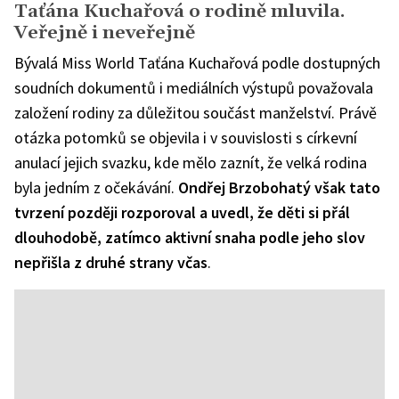
Taťána Kuchařová o rodině mluvila.
Taťána
Kuchařová
Veřejně i neveřejně
Bývalá Miss World Taťána Kuchařová podle dostupných
soudních dokumentů i mediálních výstupů považovala
založení rodiny za důležitou součást manželství. Právě
otázka potomků se objevila i v souvislosti s církevní
anulací jejich svazku, kde mělo zaznít, že velká rodina
byla jedním z očekávání.
Ondřej Brzobohatý však tato
tvrzení později rozporoval a uvedl, že děti si přál
dlouhodobě, zatímco aktivní snaha podle jeho slov
nepřišla z druhé strany včas
.