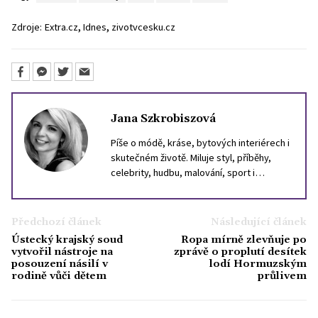
,
,
Zdroje:
Extra.cz
Idnes
zivotvcesku.cz
Jana Szkrobiszová
Píše o módě, kráse, bytových interiérech i
skutečném životě. Miluje styl, příběhy,
celebrity, hudbu, malování, sport i
cestování. Inspiraci hledá ve světě, i v
lidech kolem sebe. Věří, že dobrý text
může být stejně silný jako dobrý parfém,
Předchozí článek
Následující článek
který ve vás zanechá stopu.
Ústecký krajský soud
Ropa mírně zlevňuje po
vytvořil nástroje na
zprávě o proplutí desítek
posouzení násilí v
lodí Hormuzským
rodině vůči dětem
průlivem