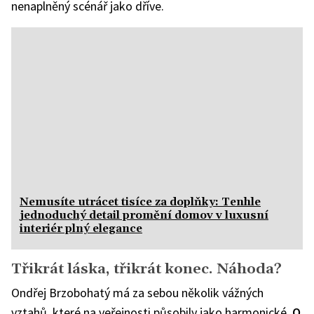
nenaplněný scénář jako dříve.
Nemusíte utrácet tisíce za doplňky: Tenhle
jednoduchý detail promění domov v luxusní
interiér plný elegance
Třikrát láska, třikrát konec. Náhoda?
Ondřej Brzobohatý má za sebou několik vážných
vztahů, které na veřejnosti působily jako harmonické.
O