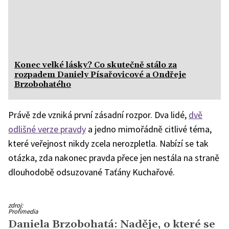
Konec velké lásky? Co skutečně stálo za
rozpadem Daniely Písařovicové a Ondřeje
Brzobohatého
Právě zde vzniká první zásadní rozpor. Dva lidé,
dvě
odlišné verze pravdy
a jedno mimořádně citlivé téma,
které veřejnost nikdy zcela nerozpletla. Nabízí se tak
otázka, zda nakonec pravda přece jen nestála na straně
dlouhodobě odsuzované Taťány Kuchařové.
Ondřej
zdroj:
Brzobohatý
Profimedia
a
Daniela Brzobohatá: Naděje, o které se
Daniela