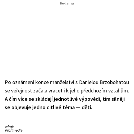
Po oznámení konce manželství s Danielou Brzobohatou
se veřejnost začala vracet i k jeho předchozím vztahům.
A čím více se skládají jednotlivé výpovědi, tím silněji
se objevuje jedno citlivé téma — děti.
Ondřej
zdroj:
Brzobohatý
Profimedia
a