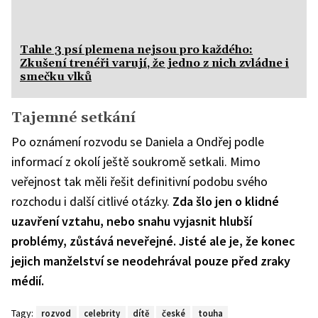
Tahle 3 psí plemena nejsou pro každého:
Zkušení trenéři varují, že jedno z nich zvládne i
smečku vlků
Tajemné setkání
Po oznámení rozvodu se Daniela a Ondřej podle
informací z okolí ještě soukromě setkali. Mimo
veřejnost tak měli řešit definitivní podobu svého
rozchodu i další citlivé otázky.
Zda šlo jen o klidné
uzavření vztahu, nebo snahu vyjasnit hlubší
problémy, zůstává neveřejné. Jisté ale je, že konec
jejich manželství se neodehrával pouze před zraky
médií.
Tagy:
rozvod
celebrity
dítě
české
touha