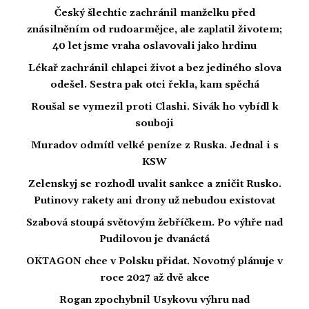
Český šlechtic zachránil manželku před
znásilněním od rudoarmějce, ale zaplatil životem;
40 let jsme vraha oslavovali jako hrdinu
Lékař zachránil chlapci život a bez jediného slova
odešel. Sestra pak otci řekla, kam spěchá
Roušal se vymezil proti Clashi. Sivák ho vybídl k
souboji
Muradov odmítl velké peníze z Ruska. Jednal i s
KSW
Zelenskyj se rozhodl uvalit sankce a zničit Rusko.
Putinovy rakety ani drony už nebudou existovat
Szabová stoupá světovým žebříčkem. Po výhře nad
Pudilovou je dvanáctá
OKTAGON chce v Polsku přidat. Novotný plánuje v
roce 2027 až dvě akce
Rogan zpochybnil Usykovu výhru nad