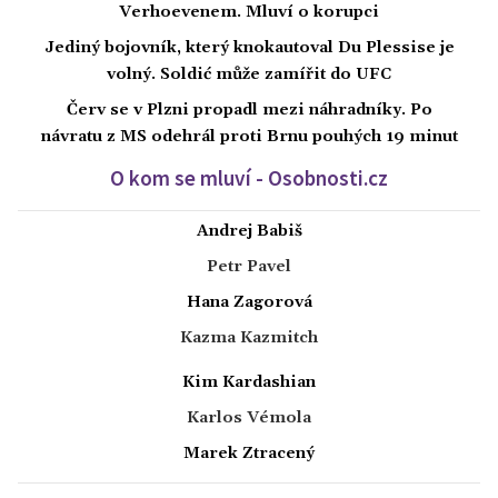
Verhoevenem. Mluví o korupci
Jediný bojovník, který knokautoval Du Plessise je
volný. Soldić může zamířit do UFC
Červ se v Plzni propadl mezi náhradníky. Po
návratu z MS odehrál proti Brnu pouhých 19 minut
O kom se mluví - Osobnosti.cz
Andrej Babiš
Petr Pavel
Hana Zagorová
Kazma Kazmitch
Kim Kardashian
Karlos Vémola
Marek Ztracený