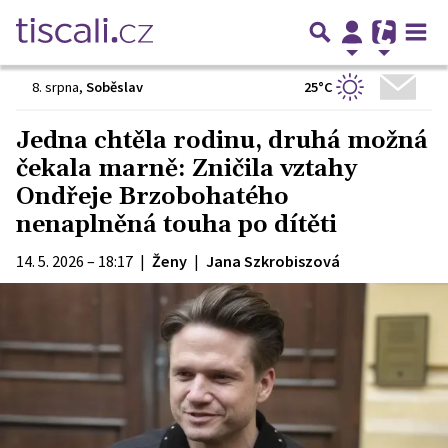
25°C
8. srpna
,
Soběslav
Jedna chtěla rodinu, druhá možná
čekala marně: Zničila vztahy
Ondřeje Brzobohatého
nenaplněná touha po dítěti
14. 5. 2026 – 18:17
|
Ženy
|
Jana Szkrobiszová