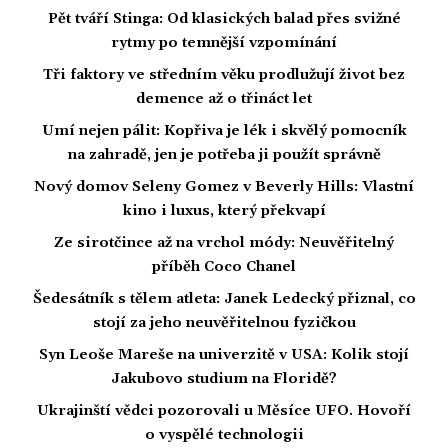
Pět tváří Stinga: Od klasických balad přes svižné
rytmy po temnější vzpomínání
Tři faktory ve středním věku prodlužují život bez
demence až o třináct let
Umí nejen pálit: Kopřiva je lék i skvělý pomocník
na zahradě, jen je potřeba ji použít správně
Nový domov Seleny Gomez v Beverly Hills: Vlastní
kino i luxus, který překvapí
Ze sirotčince až na vrchol módy: Neuvěřitelný
příběh Coco Chanel
Šedesátník s tělem atleta: Janek Ledecký přiznal, co
stojí za jeho neuvěřitelnou fyzičkou
Syn Leoše Mareše na univerzitě v USA: Kolik stojí
Jakubovo studium na Floridě?
Ukrajinští vědci pozorovali u Měsíce UFO. Hovoří
o vyspělé technologii