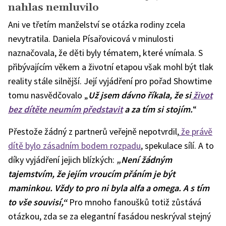
Písařicová
nahlas nemluvilo
Ani ve třetím manželství se otázka rodiny zcela
nevytratila. Daniela Písařovicová v minulosti
naznačovala, že děti byly tématem, které vnímala. S
přibývajícím věkem a životní etapou však mohl být tlak
reality stále silnější. Její vyjádření pro pořad Showtime
tomu nasvědčovalo
„
Už jsem dávno říkala, že si
život
bez dítěte neumím představit
a za tím si stojím.
“
Přestože žádný z partnerů veřejně nepotvrdil,
že právě
dítě bylo zásadním bodem rozpadu
, spekulace sílí. A to
díky vyjádření jejich blízkých:
„Není žádným
tajemstvím, že jejím vroucím přáním je být
maminkou. Vždy to pro ni byla alfa a omega. A s tím
to vše souvisí,“
Pro mnoho fanoušků totiž zůstává
otázkou, zda se za elegantní fasádou neskrýval stejný