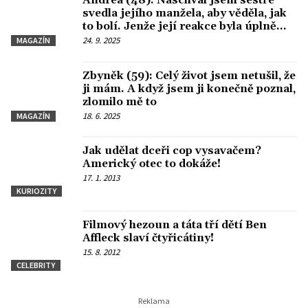
Andrea (48): Naschvál jsem sestře
svedla jejího manžela, aby věděla, jak
to bolí. Jenže její reakce byla úplně
jiná, než jsem čekala
24. 9. 2025
MAGAZÍN
Zbyněk (59): Celý život jsem netušil, že
ji mám. A když jsem ji konečně poznal,
zlomilo mě to
18. 6. 2025
MAGAZÍN
Jak udělat dceři cop vysavačem?
Americký otec to dokáže!
17. 1. 2013
KURIOZITY
Filmový hezoun a táta tří dětí Ben
Affleck slaví čtyřicátiny!
15. 8. 2012
CELEBRITY