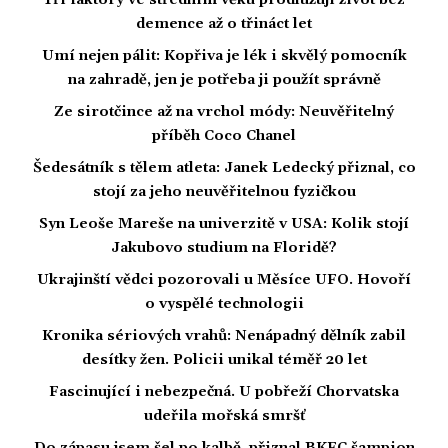
Tři faktory ve středním věku prodlužují život bez
demence až o třináct let
Umí nejen pálit: Kopřiva je lék i skvělý pomocník
na zahradě, jen je potřeba ji použít správně
Ze sirotčince až na vrchol módy: Neuvěřitelný
příběh Coco Chanel
Šedesátník s tělem atleta: Janek Ledecký přiznal, co
stojí za jeho neuvěřitelnou fyzičkou
Syn Leoše Mareše na univerzitě v USA: Kolik stojí
Jakubovo studium na Floridě?
Ukrajinští vědci pozorovali u Měsíce UFO. Hovoří
o vyspělé technologii
Kronika sériových vrahů: Nenápadný dělník zabil
desítky žen. Policii unikal téměř 20 let
Fascinující i nebezpečná. U pobřeží Chorvatska
udeřila mořská smršť