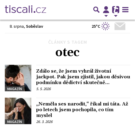
25°C
8. srpna
,
Soběslav
ČLÁNKY S TAGEM
Předchozí
1
2
3
Další
otec
Zdálo se, že jsem vyhrál životní
jackpot. Pak jsem zjistil, jakou děsivou
podmínku dědictví skutečně
obsahovalo
5. 5. 2026
MAGAZÍN
„Neměla ses narodit,“ říkal mi táta. Až
po letech jsem pochopila, co tím
myslel
26. 3. 2026
MAGAZÍN