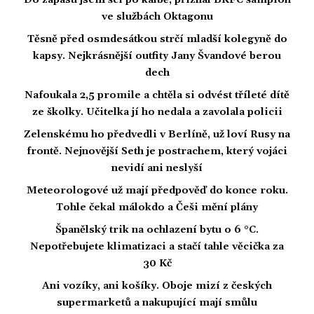
Do zápasu jsem šel po kalbě, přiznal BKFC šampion
ve službách Oktagonu
Těsně před osmdesátkou strčí mladší kolegyně do
kapsy. Nejkrásnější outfity Jany Švandové berou
dech
Nafoukala 2,5 promile a chtěla si odvést tříleté dítě
ze školky. Učitelka jí ho nedala a zavolala policii
Zelenskému ho předvedli v Berlíně, už loví Rusy na
frontě. Nejnovější Seth je postrachem, který vojáci
nevidí ani neslyší
Meteorologové už mají předpověď do konce roku.
Tohle čekal málokdo a Češi mění plány
Španělský trik na ochlazení bytu o 6 °C.
Nepotřebujete klimatizaci a stačí tahle věcička za
30 Kč
Ani vozíky, ani košíky. Oboje mizí z českých
supermarketů a nakupující mají smůlu