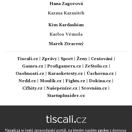
Hana Zagorová
Kazma Kazmitch
Kim Kardashian
Karlos Vémola
Marek Ztracený
Tiscali.cz
|
Zprávy
|
Sport
|
Ženy
|
Cestování
|
Games.cz
|
Profigamers.cz
|
ZeStolu.cz
|
Osobnosti.cz
|
Karaoketexty.cz
|
Úschovna.cz
|
Nedd.cz
|
Moulík.cz
|
Fights.cz
|
Dokina.cz
|
CZhity.cz
|
Našepeníze.cz
|
Srovnám.cz
|
StartupInsider.cz
Tiscali.cz
je český zpravodajský portál, na kterém najdete
zprávy
z domova