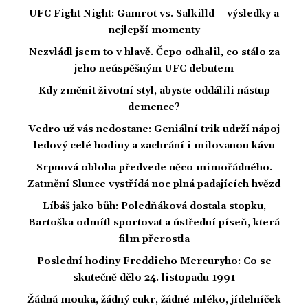
UFC Fight Night: Gamrot vs. Salkilld – výsledky a
nejlepší momenty
Nezvládl jsem to v hlavě. Čepo odhalil, co stálo za
jeho neúspěšným UFC debutem
Kdy změnit životní styl, abyste oddálili nástup
demence?
Vedro už vás nedostane: Geniální trik udrží nápoj
ledový celé hodiny a zachrání i milovanou kávu
Srpnová obloha předvede něco mimořádného.
Zatmění Slunce vystřídá noc plná padajících hvězd
Líbáš jako bůh: Poledňáková dostala stopku,
Bartoška odmítl sportovat a ústřední píseň, která
film přerostla
Poslední hodiny Freddieho Mercuryho: Co se
skutečně dělo 24. listopadu 1991
Žádná mouka, žádný cukr, žádné mléko, jídelníček