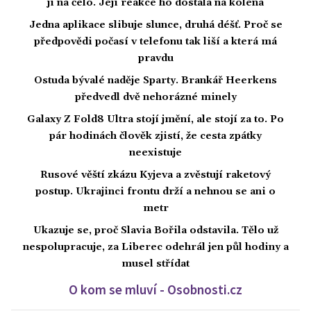
ji na čelo. Její reakce ho dostala na kolena
Jedna aplikace slibuje slunce, druhá déšť. Proč se
předpovědi počasí v telefonu tak liší a která má
pravdu
Ostuda bývalé naděje Sparty. Brankář Heerkens
předvedl dvě nehorázné minely
Galaxy Z Fold8 Ultra stojí jmění, ale stojí za to. Po
pár hodinách člověk zjistí, že cesta zpátky
neexistuje
Rusové věští zkázu Kyjeva a zvěstují raketový
postup. Ukrajinci frontu drží a nehnou se ani o
metr
Ukazuje se, proč Slavia Bořila odstavila. Tělo už
nespolupracuje, za Liberec odehrál jen půl hodiny a
musel střídat
O kom se mluví - Osobnosti.cz