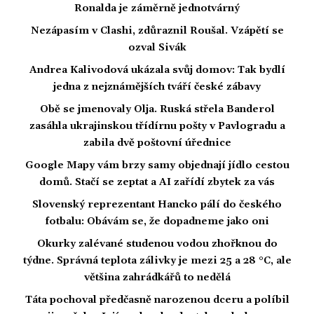
Ronalda je záměrně jednotvárný
Nezápasím v Clashi, zdůraznil Roušal. Vzápětí se
ozval Sivák
Andrea Kalivodová ukázala svůj domov: Tak bydlí
jedna z nejznámějších tváří české zábavy
Obě se jmenovaly Olja. Ruská střela Banderol
zasáhla ukrajinskou třídírnu pošty v Pavlogradu a
zabila dvě poštovní úřednice
Google Mapy vám brzy samy objednají jídlo cestou
domů. Stačí se zeptat a AI zařídí zbytek za vás
Slovenský reprezentant Hancko pálí do českého
fotbalu: Obávám se, že dopadneme jako oni
Okurky zalévané studenou vodou zhořknou do
týdne. Správná teplota zálivky je mezi 25 a 28 °C, ale
většina zahrádkářů to nedělá
Táta pochoval předčasně narozenou dceru a políbil