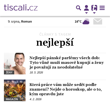
16°C
9. srpna
,
Roman
ČLÁNKY S TAGEM
nejlepší
Nejlepší pánské parfémy všech dob:
Tyto vůně muži masově kupují a ženy
je považují za neodolatelné
18. 5. 2026
ŽENY
Která práce vám může sedět podle
znamení? Nejde o horoskop, ale o to,
kým opravdu jste
4. 2. 2026
MAGAZÍN