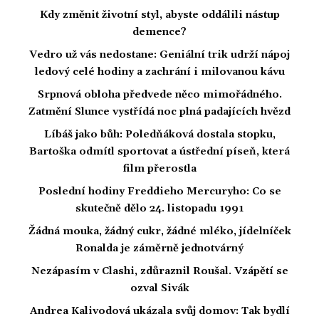
Kdy změnit životní styl, abyste oddálili nástup
demence?
Vedro už vás nedostane: Geniální trik udrží nápoj
ledový celé hodiny a zachrání i milovanou kávu
Srpnová obloha předvede něco mimořádného.
Zatmění Slunce vystřídá noc plná padajících hvězd
Líbáš jako bůh: Poledňáková dostala stopku,
Bartoška odmítl sportovat a ústřední píseň, která
film přerostla
Poslední hodiny Freddieho Mercuryho: Co se
skutečně dělo 24. listopadu 1991
Žádná mouka, žádný cukr, žádné mléko, jídelníček
Ronalda je záměrně jednotvárný
Nezápasím v Clashi, zdůraznil Roušal. Vzápětí se
ozval Sivák
Andrea Kalivodová ukázala svůj domov: Tak bydlí