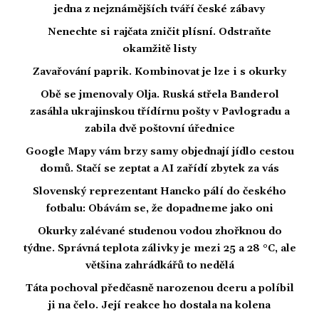
jedna z nejznámějších tváří české zábavy
Nenechte si rajčata zničit plísní. Odstraňte
okamžitě listy
Zavařování paprik. Kombinovat je lze i s okurky
Obě se jmenovaly Olja. Ruská střela Banderol
zasáhla ukrajinskou třídírnu pošty v Pavlogradu a
zabila dvě poštovní úřednice
Google Mapy vám brzy samy objednají jídlo cestou
domů. Stačí se zeptat a AI zařídí zbytek za vás
Slovenský reprezentant Hancko pálí do českého
fotbalu: Obávám se, že dopadneme jako oni
Okurky zalévané studenou vodou zhořknou do
týdne. Správná teplota zálivky je mezi 25 a 28 °C, ale
většina zahrádkářů to nedělá
Táta pochoval předčasně narozenou dceru a políbil
ji na čelo. Její reakce ho dostala na kolena