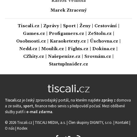
Karlos Vémola
Marek Ztracený
Tiscali.cz
|
Zprávy
|
Sport
|
Ženy
|
Cestování
|
Games.cz
|
Profigamers.cz
|
ZeStolu.cz
|
Osobnosti.cz
|
Karaoketexty.cz
|
Úschovna.cz
|
Nedd.cz
|
Moulík.cz
|
Fights.cz
|
Dokina.cz
|
CZhity.cz
|
Našepeníze.cz
|
Srovnám.cz
|
StartupInsider.cz
Tiscali.cz
je český zpravodajský portál, na kterém najdete
zprávy
z domova
a ze světa,
sport
, finance nebo servis s předpovědí počasí. Mezi oblíbené
služby patří i
e-mail zdarma
.
© 2026 Tiscali.cz |
TISCALI MEDIA, a.s.
|
Člen skupiny DIGNITY, s.r.o.
|
Kontakt
|
O nás
|
Kodex