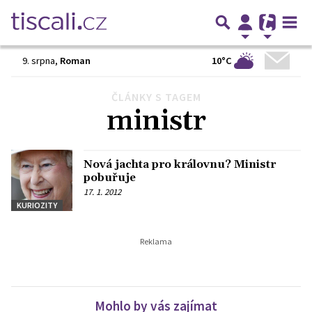
10°C
9. srpna
,
Roman
ČLÁNKY S TAGEM
ministr
Nová jachta pro královnu? Ministr
pobuřuje
17. 1. 2012
KURIOZITY
Mohlo by vás zajímat