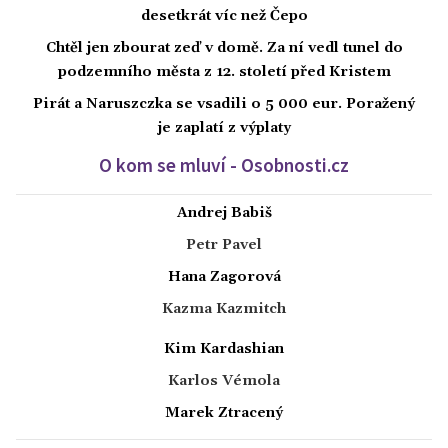
desetkrát víc než Čepo
Chtěl jen zbourat zeď v domě. Za ní vedl tunel do
podzemního města z 12. století před Kristem
Pirát a Naruszczka se vsadili o 5 000 eur. Poražený
je zaplatí z výplaty
O kom se mluví - Osobnosti.cz
Andrej Babiš
Petr Pavel
Hana Zagorová
Kazma Kazmitch
Kim Kardashian
Karlos Vémola
Marek Ztracený