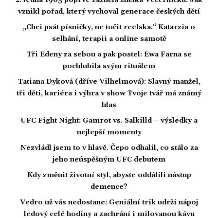
vznikl pořad, který vychoval generace českých dětí
„Chci psát písničky, ne točit reelska.“ Katarzia o
selhání, terapii a online samotě
Tři Edeny za sebou a pak postel: Ewa Farna se
pochlubila svým rituálem
Tatiana Dyková (dříve Vilhelmová): Slavný manžel,
tři děti, kariéra i výhra v show Tvoje tvář má známý
hlas
UFC Fight Night: Gamrot vs. Salkilld – výsledky a
nejlepší momenty
Nezvládl jsem to v hlavě. Čepo odhalil, co stálo za
jeho neúspěšným UFC debutem
Kdy změnit životní styl, abyste oddálili nástup
demence?
Vedro už vás nedostane: Geniální trik udrží nápoj
ledový celé hodiny a zachrání i milovanou kávu