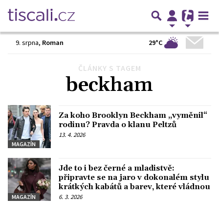
29°C
9. srpna
,
Roman
ČLÁNKY S TAGEM
beckham
Za koho Brooklyn Beckham „vyměnil“
rodinu? Pravda o klanu Peltzů
13. 4. 2026
MAGAZÍN
Jde to i bez černé a mladistvě:
připravte se na jaro v dokonalém stylu
krátkých kabátů a barev, které vládnou
6. 3. 2026
MAGAZÍN