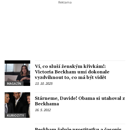
Ví, co sluší ženským křivkám!:
Victoria Beckham umí dokonale
vyzdvihnout to, co má být vidět
13. 10. 2025
MAGAZÍN
Stárneme, Davide! Obama si utahoval z
Beckhama
16. 5. 2012
KURIOZITY
Beckham žaluje prostitutku a časopis,