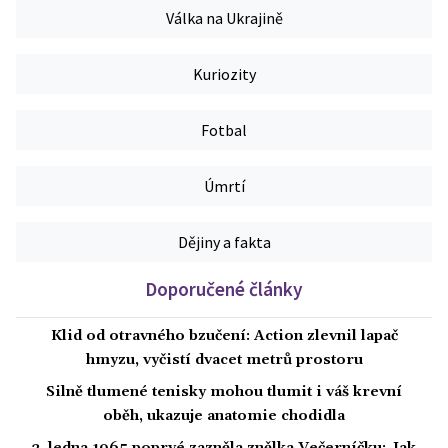
Válka na Ukrajině
Kuriozity
Fotbal
Úmrtí
Dějiny a fakta
Doporučené články
Klid od otravného bzučení: Action zlevnil lapač
hmyzu, vyčistí dvacet metrů prostoru
Silně tlumené tenisky mohou tlumit i váš krevní
oběh, ukazuje anatomie chodidla
2. ledna 1965 poprvé zazněla znělka Večerníčku: Jak