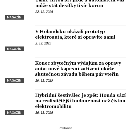
Tahle chyba při jízdě s automatem vás
může stát desítky tisíc korun
22. 12. 2025
MAGAZÍN
V Holandsku ukázali prototyp
elektroauta, které si opravíte sami
2. 12. 2025
MAGAZÍN
Konec zbytečným výdajům za opravy
auta: nové kapesní zařízení ukáže
skutečnou závadu během pár vteřin
16. 11. 2025
MAGAZÍN
Hybridní šestiválec je zpět: Honda sází
na realističtější budoucnost než čistou
elektromobilitu
16. 11. 2025
MAGAZÍN