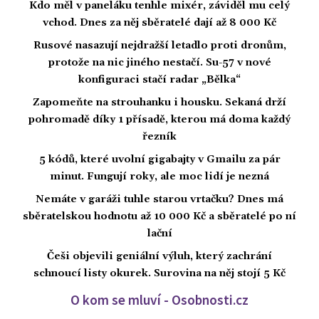
Kdo měl v paneláku tenhle mixér, záviděl mu celý
vchod. Dnes za něj sběratelé dají až 8 000 Kč
Rusové nasazují nejdražší letadlo proti dronům,
protože na nic jiného nestačí. Su-57 v nové
konfiguraci stačí radar „Bělka“
Zapomeňte na strouhanku i housku. Sekaná drží
pohromadě díky 1 přísadě, kterou má doma každý
řezník
5 kódů, které uvolní gigabajty v Gmailu za pár
minut. Fungují roky, ale moc lidí je nezná
Nemáte v garáži tuhle starou vrtačku? Dnes má
sběratelskou hodnotu až 10 000 Kč a sběratelé po ní
lační
Češi objevili geniální výluh, který zachrání
schnoucí listy okurek. Surovina na něj stojí 5 Kč
O kom se mluví - Osobnosti.cz