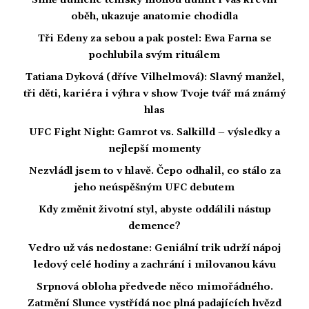
Silně tlumené tenisky mohou tlumit i váš krevní
oběh, ukazuje anatomie chodidla
Tři Edeny za sebou a pak postel: Ewa Farna se
pochlubila svým rituálem
Tatiana Dyková (dříve Vilhelmová): Slavný manžel,
tři děti, kariéra i výhra v show Tvoje tvář má známý
hlas
UFC Fight Night: Gamrot vs. Salkilld – výsledky a
nejlepší momenty
Nezvládl jsem to v hlavě. Čepo odhalil, co stálo za
jeho neúspěšným UFC debutem
Kdy změnit životní styl, abyste oddálili nástup
demence?
Vedro už vás nedostane: Geniální trik udrží nápoj
ledový celé hodiny a zachrání i milovanou kávu
Srpnová obloha předvede něco mimořádného.
Zatmění Slunce vystřídá noc plná padajících hvězd