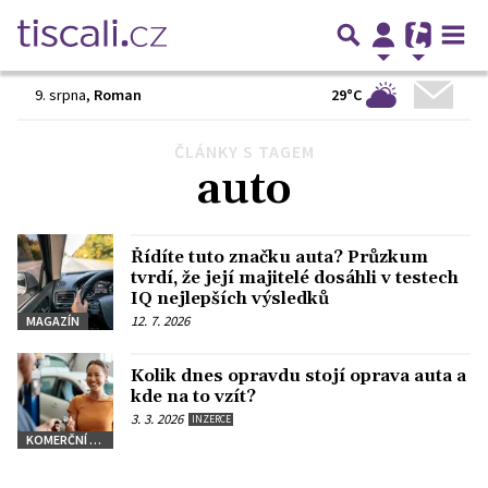
29°C
9. srpna
,
Roman
ČLÁNKY S TAGEM
Předchozí
1
2
3
Další
auto
Řídíte tuto značku auta? Průzkum
tvrdí, že její majitelé dosáhli v testech
IQ nejlepších výsledků
12. 7. 2026
MAGAZÍN
Kolik dnes opravdu stojí oprava auta a
kde na to vzít?
3. 3. 2026
INZERCE
KOMERČNÍ SDĚLENÍ