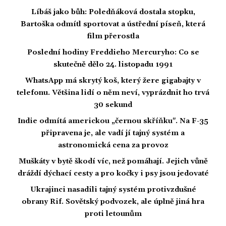
Líbáš jako bůh: Poledňáková dostala stopku,
Bartoška odmítl sportovat a ústřední píseň, která
film přerostla
Poslední hodiny Freddieho Mercuryho: Co se
skutečně dělo 24. listopadu 1991
WhatsApp má skrytý koš, který žere gigabajty v
telefonu. Většina lidí o něm neví, vyprázdnit ho trvá
30 sekund
Indie odmítá americkou „černou skříňku". Na F-35
připravena je, ale vadí jí tajný systém a
astronomická cena za provoz
Muškáty v bytě škodí víc, než pomáhají. Jejich vůně
dráždí dýchací cesty a pro kočky i psy jsou jedovaté
Ukrajinci nasadili tajný systém protivzdušné
obrany Rif. Sovětský podvozek, ale úplně jiná hra
proti letounům