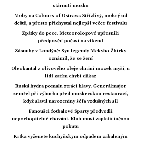
stárnutí mozku
Moby na Colours of Ostrava: Střízlivý, mokrý od
deště, a přesto přichystal nejlepší večer festivalu
Zpátky do pece. Meteorologové upřesnili
předpověď počasí na víkend
Zásnuby v Londýně: Syn legendy Mekyho Žbirky
oznámil, že se žení
Oleokantal z olivového oleje chrání mozek myší, u
lidí zatím chybí důkaz
Ruská hydra pomalu ztrácí hlavy. Generálmajor
zemřel při výbuchu před moskevskou restaurací,
když slavil narozeniny šéfa vzdušných sil
Fanoušci fotbalové Sparty předvedli
nepochopitelné chování. Klub musí zaplatit tučnou
pokutu
Krtka vyženete kuchyňským odpadem zabaleným