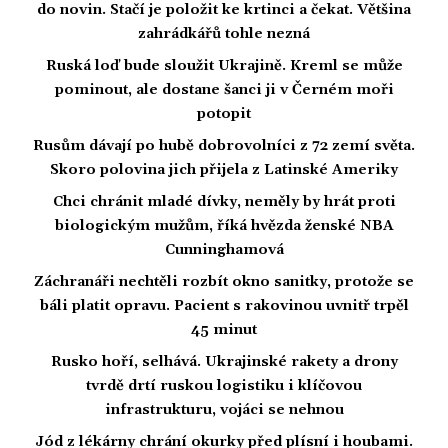
do novin. Stačí je položit ke krtinci a čekat. Většina
zahrádkářů tohle nezná
Ruská loď bude sloužit Ukrajině. Kreml se může
pominout, ale dostane šanci ji v Černém moři
potopit
Rusům dávají po hubě dobrovolníci z 72 zemí světa.
Skoro polovina jich přijela z Latinské Ameriky
Chci chránit mladé dívky, neměly by hrát proti
biologickým mužům, říká hvězda ženské NBA
Cunninghamová
Záchranáři nechtěli rozbít okno sanitky, protože se
báli platit opravu. Pacient s rakovinou uvnitř trpěl
45 minut
Rusko hoří, selhává. Ukrajinské rakety a drony
tvrdě drtí ruskou logistiku i klíčovou
infrastrukturu, vojáci se nehnou
Jód z lékárny chrání okurky před plísní i houbami.