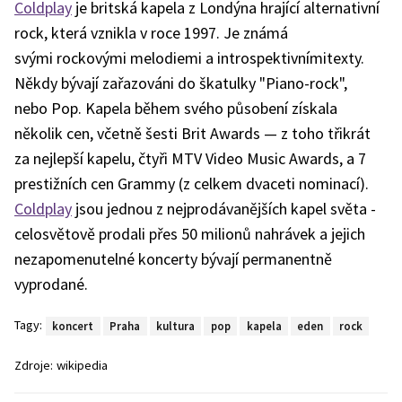
Coldplay
je britská kapela z Londýna hrající alternativní
rock, která vznikla v roce 1997. Je známá
svými rockovými melodiemi a introspektivnímitexty.
Někdy bývají zařazováni do škatulky "Piano-rock",
nebo Pop. Kapela během svého působení získala
několik cen, včetně šesti Brit Awards — z toho třikrát
za nejlepší kapelu, čtyři MTV Video Music Awards, a 7
prestižních cen Grammy (z celkem dvaceti nominací).
Coldplay
jsou jednou z nejprodávanějších kapel světa -
celosvětově prodali přes 50 milionů nahrávek a jejich
nezapomenutelné koncerty bývají permanentně
vyprodané.
Tagy:
koncert
Praha
kultura
pop
kapela
eden
rock
Zdroje:
wikipedia