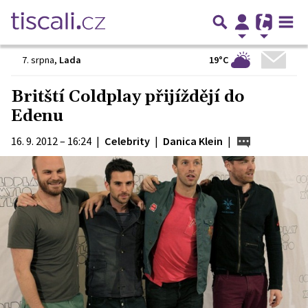
19°C
7. srpna
,
Lada
Britští Coldplay přijíždějí do
Edenu
16. 9. 2012 – 16:24
|
Celebrity
|
Danica Klein
|