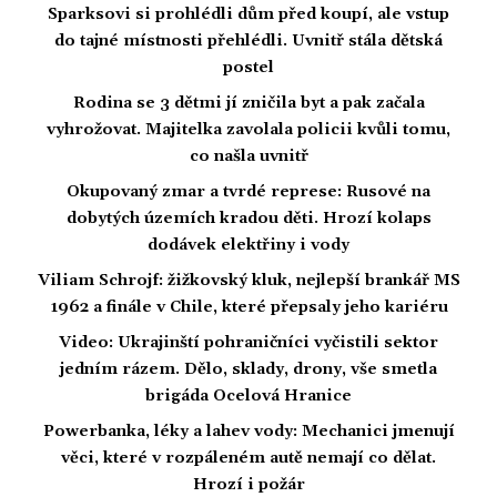
Sparksovi si prohlédli dům před koupí, ale vstup
do tajné místnosti přehlédli. Uvnitř stála dětská
postel
Rodina se 3 dětmi jí zničila byt a pak začala
vyhrožovat. Majitelka zavolala policii kvůli tomu,
co našla uvnitř
Okupovaný zmar a tvrdé represe: Rusové na
dobytých územích kradou děti. Hrozí kolaps
dodávek elektřiny i vody
Viliam Schrojf: žižkovský kluk, nejlepší brankář MS
1962 a finále v Chile, které přepsaly jeho kariéru
Video: Ukrajinští pohraničníci vyčistili sektor
jedním rázem. Dělo, sklady, drony, vše smetla
brigáda Ocelová Hranice
Powerbanka, léky a lahev vody: Mechanici jmenují
věci, které v rozpáleném autě nemají co dělat.
Hrozí i požár