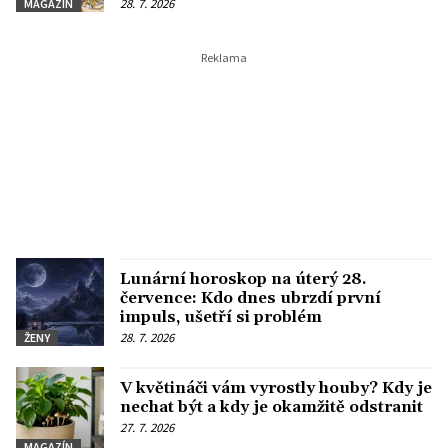
28. 7. 2026
MAGAZÍN
Lunární horoskop na úterý 28.
července: Kdo dnes ubrzdí první
impuls, ušetří si problém
28. 7. 2026
ŽENY
V květináči vám vyrostly houby? Kdy je
nechat být a kdy je okamžitě odstranit
27. 7. 2026
MAGAZÍN