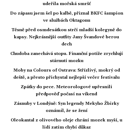
udeřila mořská smršť
Do zápasu jsem šel po kalbě, přiznal BKFC šampion
ve službách Oktagonu
Těsně před osmdesátkou strčí mladší kolegyně do
kapsy. Nejkrásnější outfity Jany Švandové berou
dech
Chudoba zanechává stopu. Finanční potíže zrychlují
stárnutí mozku
Moby na Colours of Ostrava: Střízlivý, mokrý od
deště, a přesto přichystal nejlepší večer festivalu
Zpátky do pece. Meteorologové upřesnili
předpověď počasí na víkend
Zásnuby v Londýně: Syn legendy Mekyho Žbirky
oznámil, že se žení
Oleokantal z olivového oleje chrání mozek myší, u
lidí zatím chybí důkaz