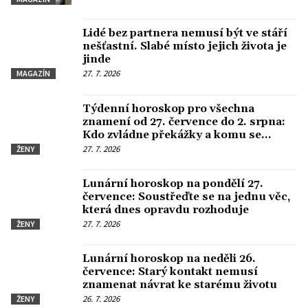
Lidé bez partnera nemusí být ve stáří
nešťastní. Slabé místo jejich života je
jinde
27. 7. 2026
MAGAZÍN
Týdenní horoskop pro všechna
znamení od 27. července do 2. srpna:
Kdo zvládne překážky a komu se
otevře nová cesta
27. 7. 2026
ŽENY
Lunární horoskop na pondělí 27.
července: Soustřeďte se na jednu věc,
která dnes opravdu rozhoduje
27. 7. 2026
ŽENY
Lunární horoskop na neděli 26.
července: Starý kontakt nemusí
znamenat návrat ke starému životu
26. 7. 2026
ŽENY