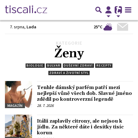
25°C
7. srpna
,
Lada
KATEGORIE
Předchozí
1
2
3
4
5
6
…
1088
Další
Ženy
BIOLOGIE
BULVAR
DUŠEVNÍ ZDRAVÍ
RECEPTY
ZDRAVÍ A ŽIVOTNÍ STYL
Tenhle dámský parfém patří mezi
nejlepší vůně všech dob. Slavné jméno
zdědil po kontroverzní legendě
28. 7. 2026
MAGAZÍN
Itálii zaplavily citrony, ale nejsou k
jídlu. Za některé dáte i desítky tisíc
korun