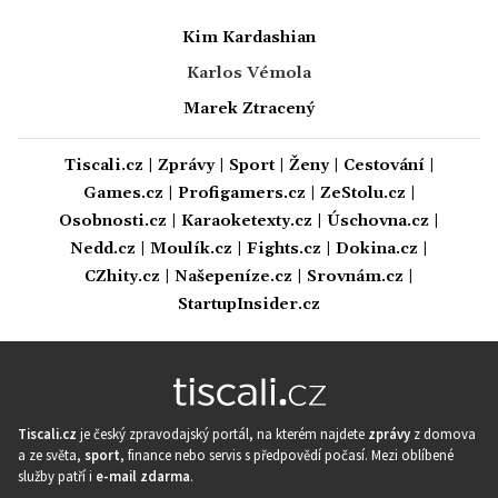
Kim Kardashian
Karlos Vémola
Marek Ztracený
Tiscali.cz
|
Zprávy
|
Sport
|
Ženy
|
Cestování
|
Games.cz
|
Profigamers.cz
|
ZeStolu.cz
|
Osobnosti.cz
|
Karaoketexty.cz
|
Úschovna.cz
|
Nedd.cz
|
Moulík.cz
|
Fights.cz
|
Dokina.cz
|
CZhity.cz
|
Našepeníze.cz
|
Srovnám.cz
|
StartupInsider.cz
Tiscali.cz
je český zpravodajský portál, na kterém najdete
zprávy
z domova
a ze světa,
sport
, finance nebo servis s předpovědí počasí. Mezi oblíbené
služby patří i
e-mail zdarma
.