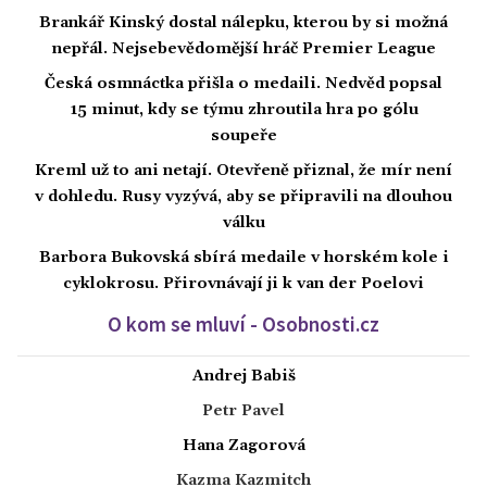
Brankář Kinský dostal nálepku, kterou by si možná
nepřál. Nejsebevědomější hráč Premier League
Česká osmnáctka přišla o medaili. Nedvěd popsal
15 minut, kdy se týmu zhroutila hra po gólu
soupeře
Kreml už to ani netají. Otevřeně přiznal, že mír není
v dohledu. Rusy vyzývá, aby se připravili na dlouhou
válku
Barbora Bukovská sbírá medaile v horském kole i
cyklokrosu. Přirovnávají ji k van der Poelovi
O kom se mluví - Osobnosti.cz
Andrej Babiš
Petr Pavel
Hana Zagorová
Kazma Kazmitch