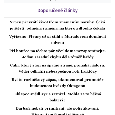
Doporučené články
Srpen převrátí život třem znamením naruby. Čeká
je štěstí, odměna i změna, na kterou dlouho čekala
Vyřízeno: Fleury už si stihl s Muradovem domluvit
odvetu
Při bouřce na těchto pár věcí doma nezapomínejte.
Jednu zásadní chybu dělá téměř každý
Cukr, který stojí na špatné straně, pomáhá nádoru.
Vědci odhalili nebezpečnou roli fruktózy
Byl to rozlučkový zápas, okomentoval promotér
budoucnost hvězdy Oktagonu
Chlapec snědl sýr a zemřel. Mohla za to běžná
bakterie
Barbaři nebyli primitivní, ale sofistikovaní.
Historii totiž psali vítězové