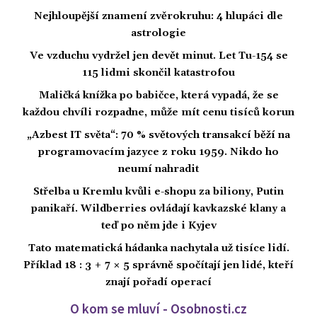
Nejhloupější znamení zvěrokruhu: 4 hlupáci dle
astrologie
Ve vzduchu vydržel jen devět minut. Let Tu-154 se
115 lidmi skončil katastrofou
Maličká knížka po babičce, která vypadá, že se
každou chvíli rozpadne, může mít cenu tisíců korun
„Azbest IT světa“: 70 % světových transakcí běží na
programovacím jazyce z roku 1959. Nikdo ho
neumí nahradit
Střelba u Kremlu kvůli e-shopu za biliony, Putin
panikaří. Wildberries ovládají kavkazské klany a
teď po něm jde i Kyjev
Tato matematická hádanka nachytala už tisíce lidí.
Příklad 18 : 3 + 7 × 5 správně spočítají jen lidé, kteří
znají pořadí operací
O kom se mluví - Osobnosti.cz