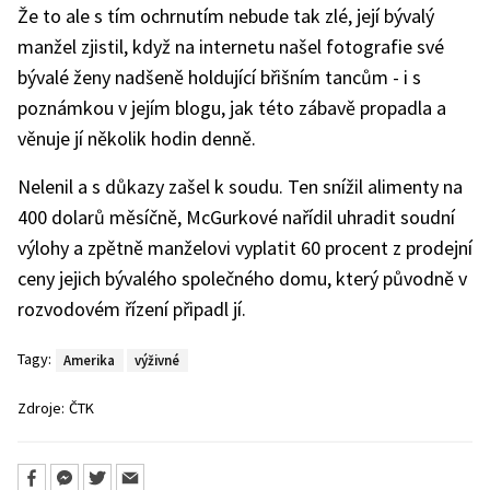
Že to ale s tím ochrnutím nebude tak zlé, její bývalý
manžel zjistil, když na internetu našel fotografie své
bývalé ženy nadšeně holdující břišním tancům - i s
poznámkou v jejím blogu, jak této zábavě propadla a
věnuje jí několik hodin denně.
Nelenil a s důkazy zašel k soudu. Ten snížil alimenty na
400 dolarů měsíčně, McGurkové nařídil uhradit soudní
výlohy a zpětně manželovi vyplatit 60 procent z prodejní
ceny jejich bývalého společného domu, který původně v
rozvodovém řízení připadl jí.
Tagy:
Amerika
výživné
Zdroje:
ČTK