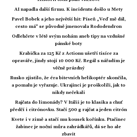
AI napadla další firmu. K incidentu došlo u Mety
Pavel Bobek a jeho největší hit: Píseň „Veď mě dál,
cesto má“ se původně jmenovala Rododendron
Odlehčete v létě svým nohám aneb tipy na vzdušné
pánské boty
Krabička za 125 Kč z Actionu ušetří tisíce za
opraváře, jindy stojí 10 000 Kč. Regál s nářadím je
věčně prázdný
Rusko zjistilo, že éra bitevních helikoptér skončila,
a pomalu je vyřazuje. Ukrajinci je proškolili, jak to
nikdy nečekali
Rajčata do limonády? V Itálii je to klasika a chuť
předčí i citrónovku. Stačí 500 g rajčat a jeden citrón
Kvete i v zimě a stačí mu kousek kořínku. Ptačinec
žabinec je noční můra zahrádkářů, dá se ho ale
zbavit