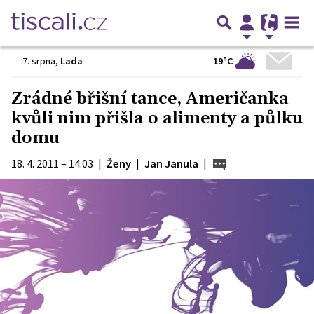
19°C
7. srpna
,
Lada
Zrádné břišní tance, Američanka
kvůli nim přišla o alimenty a půlku
domu
18. 4. 2011 – 14:03
|
Ženy
|
Jan Janula
|