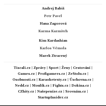
Andrej Babiš
Petr Pavel
Hana Zagorová
Kazma Kazmitch
Kim Kardashian
Karlos Vémola
Marek Ztracený
Tiscali.cz
|
Zprávy
|
Sport
|
Ženy
|
Cestování
|
Games.cz
|
Profigamers.cz
|
ZeStolu.cz
|
Osobnosti.cz
|
Karaoketexty.cz
|
Úschovna.cz
|
Nedd.cz
|
Moulík.cz
|
Fights.cz
|
Dokina.cz
|
CZhity.cz
|
Našepeníze.cz
|
Srovnám.cz
|
StartupInsider.cz