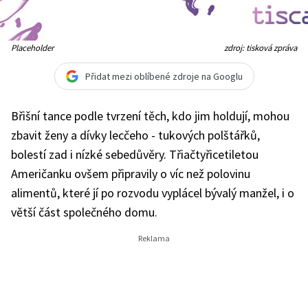
Placeholder
zdroj: tisková zpráva
Přidat mezi oblíbené zdroje na Googlu
Břišní tance podle tvrzení těch, kdo jim holdují, mohou
zbavit ženy a dívky lecčeho - tukových polštářků,
bolestí zad i nízké sebedůvěry. Třiačtyřicetiletou
Američanku ovšem připravily o víc než polovinu
alimentů, které jí po rozvodu vyplácel bývalý manžel, i o
větší část společného domu.