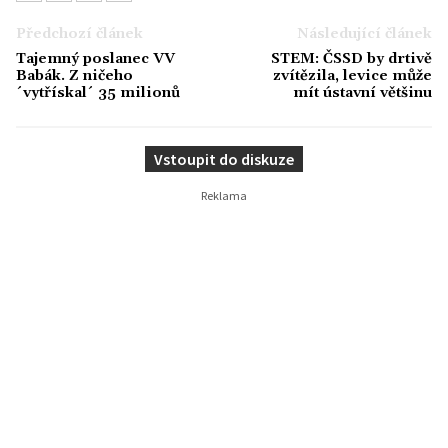
Předchozí článek
Následující článek
Tajemný poslanec VV
STEM: ČSSD by drtivě
Babák. Z ničeho
zvítězila, levice může
´vytřískal´ 35 milionů
mít ústavní většinu
Vstoupit do diskuze