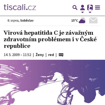
15°C
8. srpna
,
Soběslav
Virová hepatitida C je závažným
zdravotním problémem i v České
republice
14. 5. 2009 – 11:52
|
Ženy
|
red
|