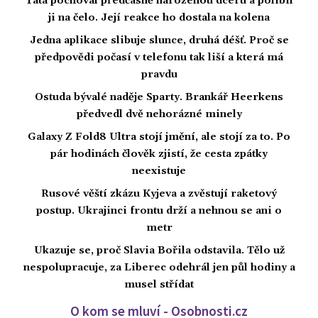
Táta pochoval předčasně narozenou dceru a políbil
ji na čelo. Její reakce ho dostala na kolena
Jedna aplikace slibuje slunce, druhá déšť. Proč se
předpovědi počasí v telefonu tak liší a která má
pravdu
Ostuda bývalé naděje Sparty. Brankář Heerkens
předvedl dvě nehorázné minely
Galaxy Z Fold8 Ultra stojí jmění, ale stojí za to. Po
pár hodinách člověk zjistí, že cesta zpátky
neexistuje
Rusové věští zkázu Kyjeva a zvěstují raketový
postup. Ukrajinci frontu drží a nehnou se ani o
metr
Ukazuje se, proč Slavia Bořila odstavila. Tělo už
nespolupracuje, za Liberec odehrál jen půl hodiny a
musel střídat
O kom se mluví - Osobnosti.cz