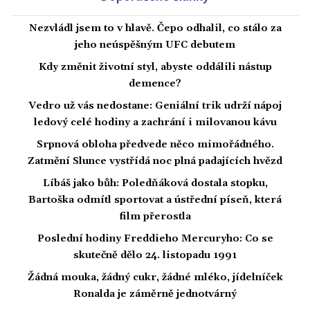
Nezvládl jsem to v hlavě. Čepo odhalil, co stálo za
jeho neúspěšným UFC debutem
Kdy změnit životní styl, abyste oddálili nástup
demence?
Vedro už vás nedostane: Geniální trik udrží nápoj
ledový celé hodiny a zachrání i milovanou kávu
Srpnová obloha předvede něco mimořádného.
Zatmění Slunce vystřídá noc plná padajících hvězd
Líbáš jako bůh: Poledňáková dostala stopku,
Bartoška odmítl sportovat a ústřední píseň, která
film přerostla
Poslední hodiny Freddieho Mercuryho: Co se
skutečně dělo 24. listopadu 1991
Žádná mouka, žádný cukr, žádné mléko, jídelníček
Ronalda je záměrně jednotvárný