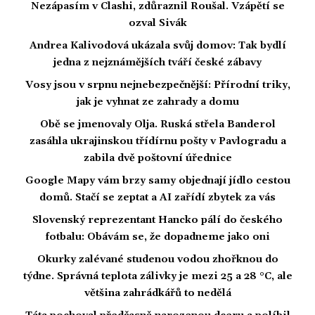
Nezápasím v Clashi, zdůraznil Roušal. Vzápětí se
ozval Sivák
Andrea Kalivodová ukázala svůj domov: Tak bydlí
jedna z nejznámějších tváří české zábavy
Vosy jsou v srpnu nejnebezpečnější: Přírodní triky,
jak je vyhnat ze zahrady a domu
Obě se jmenovaly Olja. Ruská střela Banderol
zasáhla ukrajinskou třídírnu pošty v Pavlogradu a
zabila dvě poštovní úřednice
Google Mapy vám brzy samy objednají jídlo cestou
domů. Stačí se zeptat a AI zařídí zbytek za vás
Slovenský reprezentant Hancko pálí do českého
fotbalu: Obávám se, že dopadneme jako oni
Okurky zalévané studenou vodou zhořknou do
týdne. Správná teplota zálivky je mezi 25 a 28 °C, ale
většina zahrádkářů to nedělá