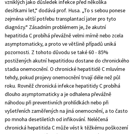
vzniklých jako důsledek infekce před několika
desítkami let,“ dodává prof. Husa. „To s sebou ponese
zejména větší potřebu transplantací jater pro tyto
diagnózy.“ Zásadním problémem je, že akutní
hepatitida C probíhá převážně velmi mírně nebo zcela
asymptomaticky, a proto ve většině případů uniká
pozornosti. Z tohoto důvodu se také 60 - 85%
postižených akutní hepatitidou dostane do chronického
stadia onemocnění. O chronické hepatitidě C mluvíme
tehdy, pokud projevy onemocnění trvají déle než půl
roku. Rovněž chronická infekce hepatitidy C probíhá
dlouho asymptomaticky a je odhalena převážně
náhodou při preventivních prohlídkách nebo při
vyšetřeních zaměřených na jiná onemocnění, a to často
po mnoha desetiletích od infikování. Neléčená
chronická hepatitida C může vést k těžkému poškození