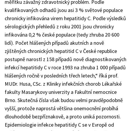
měřítku závažný zdravotnický problém. Podle
kvalifikovaných odhadů jsou asi 3 % světové populace
chronicky infikována virem hepatitidy C. Podle výsledků
sérologických přehledů z roku 2001 jsou chronicky
infikována 0,2 % české populace (tedy zhruba 20 600
lidí). Počet hlášených případů akutních a nově
zjištěných chronických hepatitid C v České republice
postupně narostl z 158 případů nově diagnostikovaných
infekcí hepatitidy C v roce 1993 na zhruba 1 000 případů
hlášených ročně v posledních třech letech,“ říká prof.
MUDr. Husa, CSc. z Kliniky infekčních chorob Lékařské
fakulty Masarykovy univerzity a Fakultní nemocnice
Brno. Skutečná čísla však budou velmi pravděpodobně
vyšší, protože naprostá většina onemocnění probíhá
dlouhodobě bezpříznakově, a proto uniká pozornosti.
Epidemiologie infekce hepatitidy C se v Evropě od