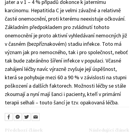
jater a v 1 – 4 % případů dokonce k jaternímu
karcinomu. Hepatitida C je velmi závažné a relativně
časté onemocnění, proti kterému neexistuje očkování.
Základním předpokladem pro zvládnutí tohoto
onemocnění je proto aktivní vyhledávaní nemocných již
v časném (bezpříznakovém) stadiu infekce. Toto má
význam jak pro nemocného, tak i pro společnost, neboť
tak bude zabráněno šíření infekce v populaci. Včasné
zahájení léčby navíc výrazně zvyšuje její úspěšnost,
která se pohybuje mezi 60 a 90 % v závislosti na stupni
poškození a dalších faktorech. Možnosti léčby se stále
zkoumají a nyní mají šanci i pacienty, kteří v primární
terapii selhali – touto šancí je tzv. opakovaná léčba.
Předchozí článek
Následující článek