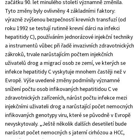
začátku 90. let minulého století významně změnila.
Tyto změny byly ovlivněny 4 základními faktory:
výrazně zvýšenou bezpečností krevních transfuzí (od
roku 1992 se testují rutinně krevní dárci na infekci
hepatitidy C), používáním jednorázové injekční techniky
a instrumentů vůbec při řadě invazivních zdravotnických
zákroků, trvale narůstajícím počtem injekčních
uživatelů drog a migrací osob ze zemí, ve kterých se
infekce hepatitidy C vyskytuje mnohem častěji než v
Evropě. Výše uvedené změny podmínily významné
snížení počtu osob infikovaných hepatitidou C ve
zdravotnických zařízeních, nárůst počtu infekce mezi
injekčními uživateli drog a narůstající počet nemocných
infikovaných genotypy viru, které se původně v Evropě
nevyskytovaly. „Ještě několik dalších desetiletí bude
narůstat počet nemocných s jaterní cirhózou a HCC,