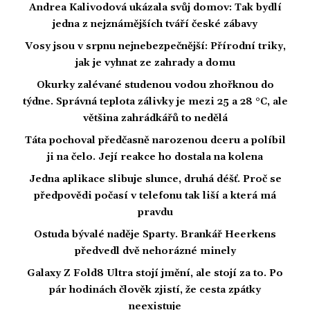
Andrea Kalivodová ukázala svůj domov: Tak bydlí
jedna z nejznámějších tváří české zábavy
Vosy jsou v srpnu nejnebezpečnější: Přírodní triky,
jak je vyhnat ze zahrady a domu
Okurky zalévané studenou vodou zhořknou do
týdne. Správná teplota zálivky je mezi 25 a 28 °C, ale
většina zahrádkářů to nedělá
Táta pochoval předčasně narozenou dceru a políbil
ji na čelo. Její reakce ho dostala na kolena
Jedna aplikace slibuje slunce, druhá déšť. Proč se
předpovědi počasí v telefonu tak liší a která má
pravdu
Ostuda bývalé naděje Sparty. Brankář Heerkens
předvedl dvě nehorázné minely
Galaxy Z Fold8 Ultra stojí jmění, ale stojí za to. Po
pár hodinách člověk zjistí, že cesta zpátky
neexistuje