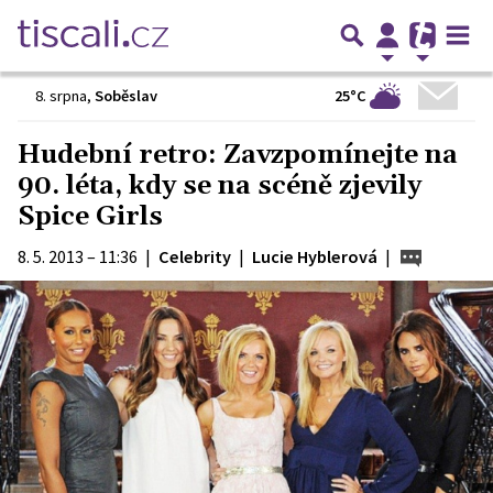
25°C
8. srpna
,
Soběslav
Hudební retro: Zavzpomínejte na
90. léta, kdy se na scéně zjevily
Spice Girls
8. 5. 2013 – 11:36
|
Celebrity
|
Lucie Hyblerová
|