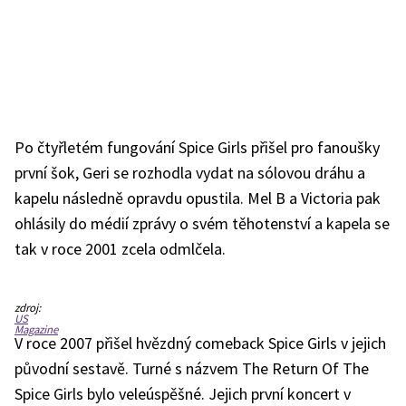
Po čtyřletém fungování Spice Girls přišel pro fanoušky
první šok, Geri se rozhodla vydat na sólovou dráhu a
kapelu následně opravdu opustila. Mel B a Victoria pak
ohlásily do médií zprávy o svém těhotenství a kapela se
tak v roce 2001 zcela odmlčela.
Spice
zdroj:
Girls
US
v
Magazine
době
V roce 2007 přišel hvězdný comeback Spice Girls v jejich
své
největší
původní sestavě. Turné s názvem
The Return Of The
slávy
Spice Girls bylo veleúspěšné. Jejich první koncert v