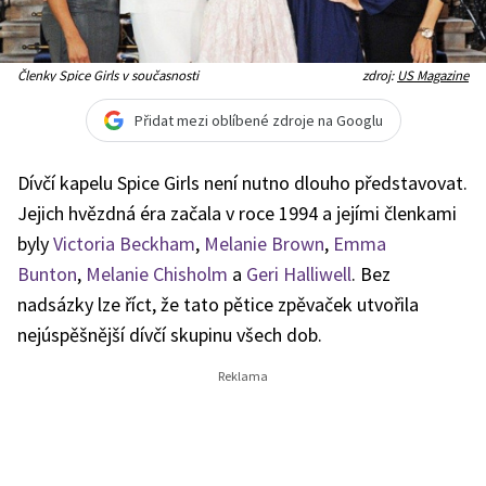
Členky Spice Girls v současnosti
zdroj:
US Magazine
Přidat mezi oblíbené zdroje na Googlu
Dívčí kapelu Spice Girls není nutno dlouho představovat.
Jejich hvězdná éra začala v roce 1994 a jejími členkami
byly
Victoria Beckham
,
Melanie Brown
,
Emma
Bunton
,
Melanie Chisholm
a
Geri Halliwell
.
Bez
nadsázky lze říct, že tato pětice zpěvaček utvořila
nejúspěšnější dívčí skupinu všech dob.