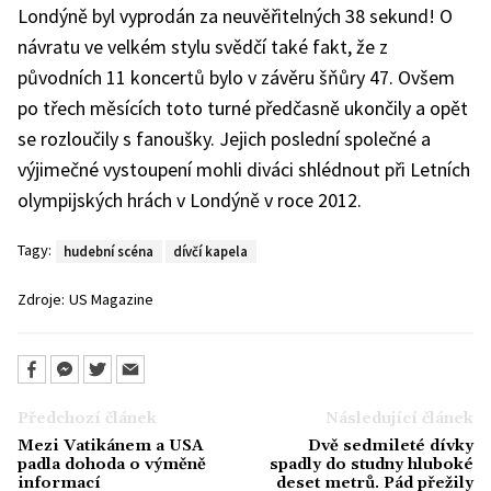
Londýně byl vyprodán za neuvěřitelných 38 sekund! O
návratu ve velkém stylu svědčí také fakt, že z
původních 11 koncertů bylo v závěru šňůry 47. Ovšem
po třech měsících toto turné předčasně ukončily a opět
se rozloučily s fanoušky. Jejich poslední společné a
výjimečné vystoupení mohli diváci shlédnout při Letních
olympijských hrách v Londýně v roce 2012.
Tagy:
hudební scéna
dívčí kapela
Zdroje:
US Magazine
Předchozí článek
Následující článek
Mezi Vatikánem a USA
Dvě sedmileté dívky
padla dohoda o výměně
spadly do studny hluboké
informací
deset metrů. Pád přežily