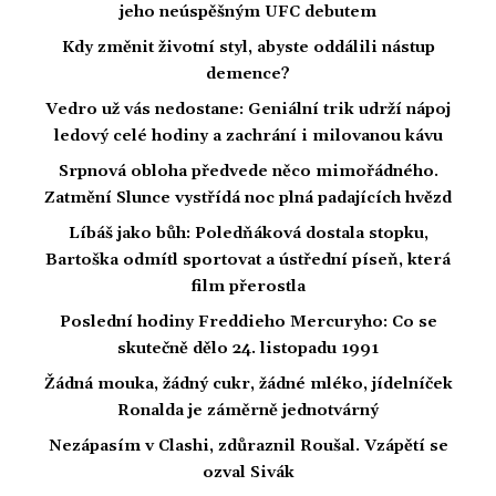
jeho neúspěšným UFC debutem
Kdy změnit životní styl, abyste oddálili nástup
demence?
Vedro už vás nedostane: Geniální trik udrží nápoj
ledový celé hodiny a zachrání i milovanou kávu
Srpnová obloha předvede něco mimořádného.
Zatmění Slunce vystřídá noc plná padajících hvězd
Líbáš jako bůh: Poledňáková dostala stopku,
Bartoška odmítl sportovat a ústřední píseň, která
film přerostla
Poslední hodiny Freddieho Mercuryho: Co se
skutečně dělo 24. listopadu 1991
Žádná mouka, žádný cukr, žádné mléko, jídelníček
Ronalda je záměrně jednotvárný
Nezápasím v Clashi, zdůraznil Roušal. Vzápětí se
ozval Sivák