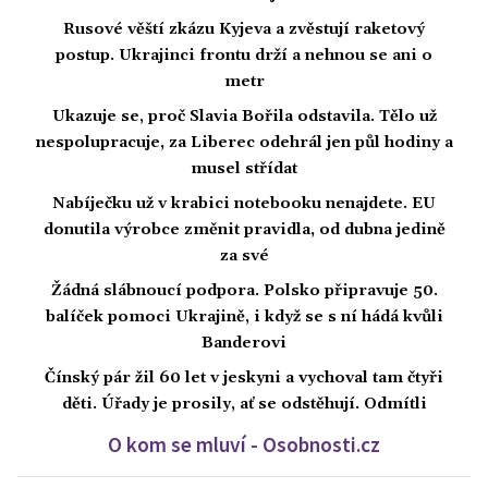
Rusové věští zkázu Kyjeva a zvěstují raketový
postup. Ukrajinci frontu drží a nehnou se ani o
metr
Ukazuje se, proč Slavia Bořila odstavila. Tělo už
nespolupracuje, za Liberec odehrál jen půl hodiny a
musel střídat
Nabíječku už v krabici notebooku nenajdete. EU
donutila výrobce změnit pravidla, od dubna jedině
za své
Žádná slábnoucí podpora. Polsko připravuje 50.
balíček pomoci Ukrajině, i když se s ní hádá kvůli
Banderovi
Čínský pár žil 60 let v jeskyni a vychoval tam čtyři
děti. Úřady je prosily, ať se odstěhují. Odmítli
O kom se mluví - Osobnosti.cz