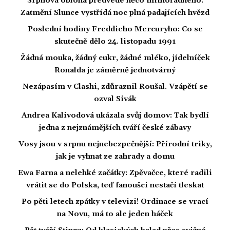
Srpnová obloha předvede něco mimořádného.
Zatmění Slunce vystřídá noc plná padajících hvězd
Poslední hodiny Freddieho Mercuryho: Co se
skutečně dělo 24. listopadu 1991
Žádná mouka, žádný cukr, žádné mléko, jídelníček
Ronalda je záměrně jednotvárný
Nezápasím v Clashi, zdůraznil Roušal. Vzápětí se
ozval Sivák
Andrea Kalivodová ukázala svůj domov: Tak bydlí
jedna z nejznámějších tváří české zábavy
Vosy jsou v srpnu nejnebezpečnější: Přírodní triky,
jak je vyhnat ze zahrady a domu
Ewa Farna a nelehké začátky: Zpěvačce, které radili
vrátit se do Polska, teď fanoušci nestačí tleskat
Po pěti letech zpátky v televizi! Ordinace se vrací
na Novu, má to ale jeden háček