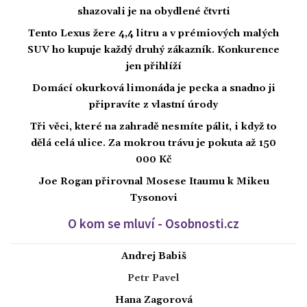
shazovali je na obydlené čtvrti
Tento Lexus žere 4,4 litru a v prémiových malých
SUV ho kupuje každý druhý zákazník. Konkurence
jen přihlíží
Domácí okurková limonáda je pecka a snadno ji
připravíte z vlastní úrody
Tři věci, které na zahradě nesmíte pálit, i když to
dělá celá ulice. Za mokrou trávu je pokuta až 150
000 Kč
Joe Rogan přirovnal Mosese Itaumu k Mikeu
Tysonovi
O kom se mluví - Osobnosti.cz
Andrej Babiš
Petr Pavel
Hana Zagorová