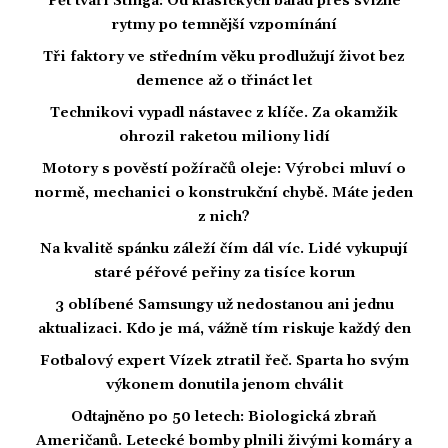
Pět tváří Stinga: Od klasických balad přes svižné
rytmy po temnější vzpomínání
Tři faktory ve středním věku prodlužují život bez
demence až o třináct let
Technikovi vypadl nástavec z klíče. Za okamžik
ohrozil raketou miliony lidí
Motory s pověstí požíračů oleje: Výrobci mluví o
normě, mechanici o konstrukční chybě. Máte jeden
z nich?
Na kvalitě spánku záleží čím dál víc. Lidé vykupují
staré péřové peřiny za tisíce korun
3 oblíbené Samsungy už nedostanou ani jednu
aktualizaci. Kdo je má, vážně tím riskuje každý den
Fotbalový expert Vízek ztratil řeč. Sparta ho svým
výkonem donutila jenom chválit
Odtajněno po 50 letech: Biologická zbraň
Američanů. Letecké bomby plnili živými komáry a