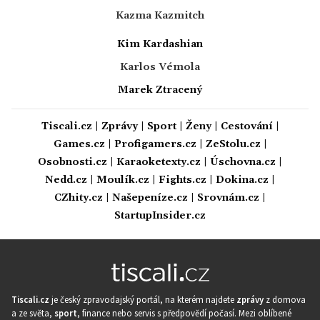
Kazma Kazmitch
Kim Kardashian
Karlos Vémola
Marek Ztracený
Tiscali.cz
|
Zprávy
|
Sport
|
Ženy
|
Cestování
|
Games.cz
|
Profigamers.cz
|
ZeStolu.cz
|
Osobnosti.cz
|
Karaoketexty.cz
|
Úschovna.cz
|
Nedd.cz
|
Moulík.cz
|
Fights.cz
|
Dokina.cz
|
CZhity.cz
|
Našepeníze.cz
|
Srovnám.cz
|
StartupInsider.cz
Tiscali.cz
je český zpravodajský portál, na kterém najdete
zprávy
z domova
a ze světa,
sport
, finance nebo servis s předpovědí počasí. Mezi oblíbené