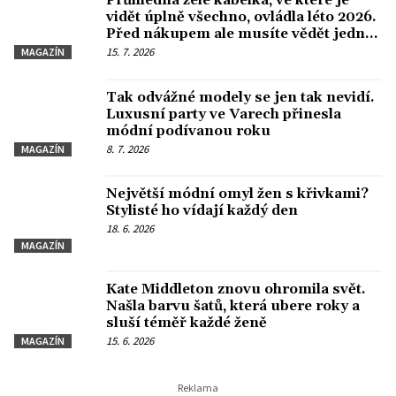
Průhledná želé kabelka, ve které je
vidět úplně všechno, ovládla léto 2026.
Před nákupem ale musíte vědět jednu
věc
15. 7. 2026
MAGAZÍN
Tak odvážné modely se jen tak nevidí.
Luxusní party ve Varech přinesla
módní podívanou roku
8. 7. 2026
MAGAZÍN
Největší módní omyl žen s křivkami?
Stylisté ho vídají každý den
18. 6. 2026
MAGAZÍN
Kate Middleton znovu ohromila svět.
Našla barvu šatů, která ubere roky a
sluší téměř každé ženě
15. 6. 2026
MAGAZÍN