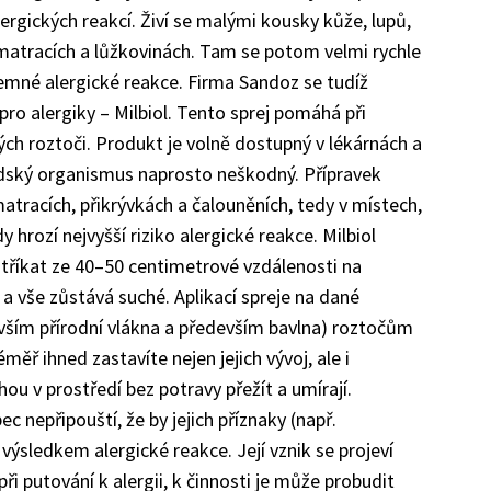
lergických reakcí. Živí se malými kousky kůže, lupů,
v matracích a lůžkovinách. Tam se potom velmi rychle
íjemné alergické reakce. Firma Sandoz se tudíž
pro alergiky – Milbiol. Tento sprej pomáhá při
h roztoči. Produkt je volně dostupný v lékárnách a
 lidský organismus naprosto neškodný. Přípravek
tracích, přikrývkách a čalouněních, tedy v místech,
y hrozí nejvyšší riziko alergické reakce. Milbiol
tříkat ze 40–50 centimetrové vzdálenosti na
a vše zůstává suché. Aplikací spreje na dané
evším přírodní vlákna a především bavlna) roztočům
ěř ihned zastavíte nejen jejich vývoj, ale i
ou v prostředí bez potravy přežít a umírají.
c nepřipouští, že by jejich příznaky (např.
výsledkem alergické reakce. Její vznik se projeví
při putování k alergii, k činnosti je může probudit