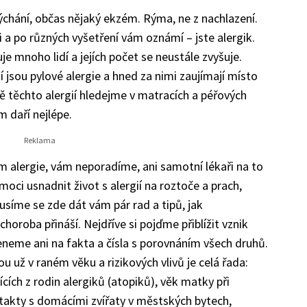
kýchání, občas nějaký ekzém. Rýma, ne z nachlazení.
ři a po různých vyšetření vám oznámí – jste alergik.
e mnoho lidí a jejích počet se neustále zvyšuje.
ší jsou pylové alergie a hned za nimi zaujímají místo
ě těchto alergií hledejme v matracích a péřových
m daří nejlépe.
m alergie, vám neporadíme, ani samotní lékaři na to
moci usnadnit život s alergií na roztoče a prach,
usíme se zde dát vám pár rad a tipů, jak
horoba přináší. Nejdříve si pojďme přiblížit vznik
eneme ani na fakta a čísla s porovnáním všech druhů.
u už v raném věku a rizikových vlivů je celá řada:
cích z rodin alergiků (atopiků), věk matky při
ontakty s domácími zvířaty v městských bytech,