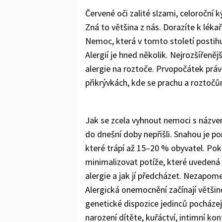
Červené oči zalité slzami, celoroční 
Zná to většina z nás. Dorazíte k léka
Nemoc, která v tomto století postihuj
Alergií je hned několik. Nejrozšířeněj
alergie na roztoče. Prvopočátek práv
přikrývkách, kde se prachu a roztočů
Jak se zcela vyhnout nemoci s názve
do dnešní doby nepřišli. Snahou je po
které trápí až 15–20 % obyvatel. Pok
minimalizovat potíže, které uvedená c
alergie a jak jí předcházet. Nezapom
Alergická onemocnění začínají většino
genetické dispozice jedinců pocházejí
narození dítěte, kuřáctví, intimní k