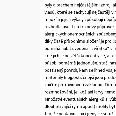
pyly a prachem nejčastějšími zdroji a
vlasů, které se zachycují nejčastěji 
množí a jejich výkaly způsobují nepř
rozhodla uvést na trh nový přípravek 
alergických onemocněních způsobenýc
díky čistě přírodnímu složení je pro
pomáhá hubit uvedená „zvířátka“ v ma
kde jich je největší koncentrace, a ted
působí poměrně jednoduše, stačí nas
postižený povrch, kam se ihned vsaje 
materiály (nejpostiženější jsou před
zničíte potravinovou základnu. Tím tém
rozmnožování, jelikož ani larvy nemoh
Množství eventuálních alergiků si vůbe
dlouhotrvající rýma apod.) mohly být 
tím, že neaktivní spící geny se sdruží 