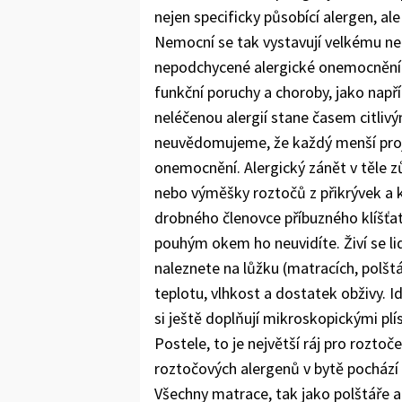
nejen specificky působící alergen, ale
Nemocní se tak vystavují velkému ne
nepodchycené alergické onemocnění m
funkční poruchy a choroby, jako např
neléčenou alergií stane časem citliv
neuvědomujeme, že každý menší proj
onemocnění. Alergický zánět v těle z
nebo výměšky roztočů z přikrývek a 
drobného členovce příbuzného klíšťat
pouhým okem ho neuvidíte. Živí se li
naleznete na lůžku (matracích, polšt
teplotu, vlhkost a dostatek obživy. I
si ještě doplňují mikroskopickými plí
Postele, to je největší ráj pro rozto
roztočových alergenů v bytě pochází 
Všechny matrace, tak jako polštáře a 