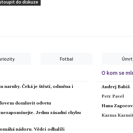
stoupit do diskuze
uriozity
Fotbal
Úmrt
O kom se mlu
 naruby. Čeká je štěstí, odměna i
Andrej Babiš
Petr Pavel
radovem domluvit odvetu
Hana Zagorov
a nezapomínejte. Jednu zásadní chybu
Kazma Kazmi
 pomáhá nádoru. Vědci odhalili