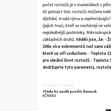
počet roztočů je v materiálech z přír
Až patnáct tisíc roztočů můžete nal
dýchání, trvalá rýma a nepřestávající 
(jejich trus), kteří se nacházejí ve va
nejideálnější podmínky. Mikroskopick
základních druhů.
Věděli jste, že: -
200x více exkrementů než sami váží.
které se víří vzduchem. - Teplota 22
pro ideální život roztočů - Teplota 
dodržujete tyto parametry, roztoč
Předchozí článek
Vládu by mohl posílit Rusnok
(ČSSD)