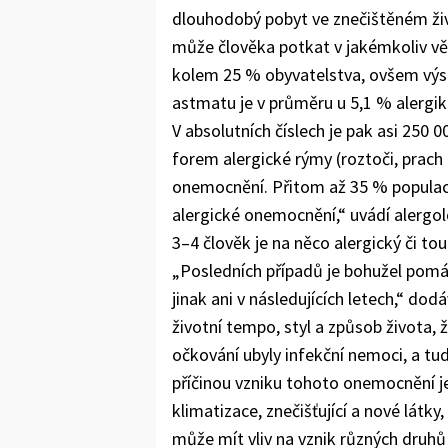
dlouhodobý pobyt ve znečištěném ž
může člověka potkat v jakémkoliv věk
kolem 25 % obyvatelstva, ovšem výsk
astmatu je v průměru u 5,1 % alergik
V absolutních číslech je pak asi 250 
forem alergické rýmy (roztoči, prach
onemocnění. Přitom až 35 % populace
alergické onemocnění,“ uvádí alergo
3–4 člověk je na něco alergický či to
„Posledních případů je bohužel pomá
jinak ani v následujících letech,“ dod
životní tempo, styl a způsob života, ž
očkování ubyly infekční nemoci, a tud
příčinou vzniku tohoto onemocnění j
klimatizace, znečišťující a nové látky
může mít vliv na vznik různých druhů 