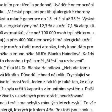
ivotním prostředí a podobně. Uváděné onemocnění
u. „V české populaci postihují alergické choroby
yt u mladé generace do 15 let činí až 35 %. Výskyt
ů, alergické rýmy má 12,3 % a kožní 7,1 % alergiků.
000 astmatiků, více než 700 000 osob trpí některou z
 aj.) a přes 400 000 nemocných má alergické kožní
 je možno řadit mezi atopiky, tedy kandidáty pro
ložka a imunoložka MUDr. Blanka Haindlová. Každý
uto chorobou trpěl a měl „štěstí na uzdravení“.
lu,“ říká MUDr. Blanka Haindlová. „Nebude tomu
ává lékařka. Důvodů je hned několik. Zrychlující se
ivotní prostředí. Jeden z faktů je také ten, že díky
íž zbyla určitá kapacita v imunitním systému. Další
e život v uzavřených prostorách, neudržovaná
, na které jsme nebyli v minulých letech zvyklí. To vše
alergií, kterých je kolem 4 %. Roztoči jsou spolu s