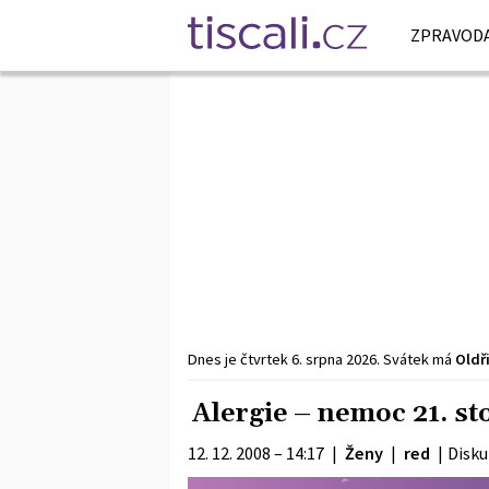
ZPRAVODA
Dnes je
čtvrtek
6. srpna
2026
.
Svátek má
Oldř
Alergie – nemoc 21. sto
12. 12. 2008 – 14:17
|
Ženy
|
red
|
Disku