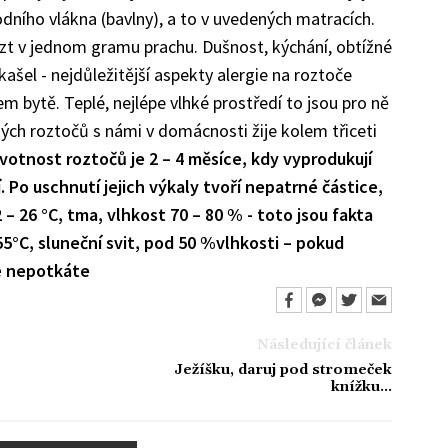
odního vlákna (bavlny), a to v uvedených matracích.
ézt v jednom gramu prachu. Dušnost, kýchání, obtížné
kašel - nejdůležitější aspekty alergie na roztoče
šem bytě. Teplé, nejlépe vlhké prostředí to jsou pro ně
ých roztočů s námi v domácnosti žije kolem třiceti
 Životnost roztočů je 2 – 4 měsíce, kdy vyprodukují
 Po uschnutí jejich výkaly tvoří nepatrné částice,
 – 26 °C, tma, vlhkost 70 – 80 % - toto jsou fakta
55°C, sluneční svit, pod 50 %vlhkosti – pokud
e nepotkáte
Následující článek
Ježíšku, daruj pod stromeček
knížku...