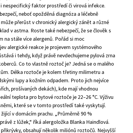
 i nespecifický faktor prostředí či virová infekce.
bezpečí, neboť opožděná diagnóza a léčebně
ůže přerůst v chronický alergický zánět a různé
íklad v astma. Roste také nebezpečí, že se člověk s
ým na stále více alergenů. Pořád si moc
ev alergické reakce je projevem systémového
ůstává i tehdy, když právě nevdechujeme pylová zrna
koberců. Co to vlastně roztoč je? Jedná se o malého
ům. Délka roztoče je kolem třetiny milimetru a
dskými lupy a kožním odpadem. Proto jich nejvíce
ářích, prošívaných dekách), kde mají vhodnou
deální teplota pro bytové roztoče je 22–26 °C. Výživu
sněmi, které se v tomto prostředí také vyskytují.
če žijící v domácím prachu. „Průměrně 90 %
právě z lůžek,“ říká alergoložka Blanka Haindlová.
přikrývky, obsahují několik miliónů roztočů. Nejvyšší