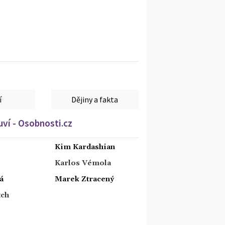
í
Dějiny a fakta
ví - Osobnosti.cz
Kim Kardashian
Karlos Vémola
á
Marek Ztracený
tch